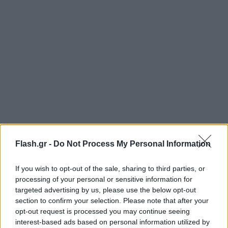
«Είχαν γίνει συντονισμένες προσπάθειες
Flash.gr -
Do Not Process My Personal Information
καθαρισμού της περιοχής το Μάιο και ευτυχώς με
την έκτακτη χρηματοδότηση που δόθηκε στους
If you wish to opt-out of the sale, sharing to third parties, or
processing of your personal or sensitive information for
δήμους έγινε η αποκομιδή και η απομάκρυνση της
targeted advertising by us, please use the below opt-out
καύσιμης ύλης, στο μεγαλύτερο μέρος της»,
section to confirm your selection. Please note that after your
υπογράμμισε ο αναπληρωτής υπουργός.
opt-out request is processed you may continue seeing
interest-based ads based on personal information utilized by