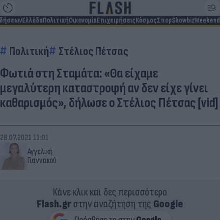
ιδήσεων
Ελλάδα
Πολιτική
Οικονομία
Επιχειρήσεις
Κόσμος
Σπορ
Showbiz
Weekend
Πολιτική
Στέλιος Πέτσας
Φωτιά στη Σταμάτα: «Θα είχαμε
μεγαλύτερη καταστροφή αν δεν είχε γίνει
καθαρισμός», δήλωσε ο Στέλιος Πέτσας [vid]
28.07.2021 11:01
Αγγελική
Γιαννακού
Κάνε κλικ και δες περισσότερο
Flash.gr
στην αναζήτηση της
Google