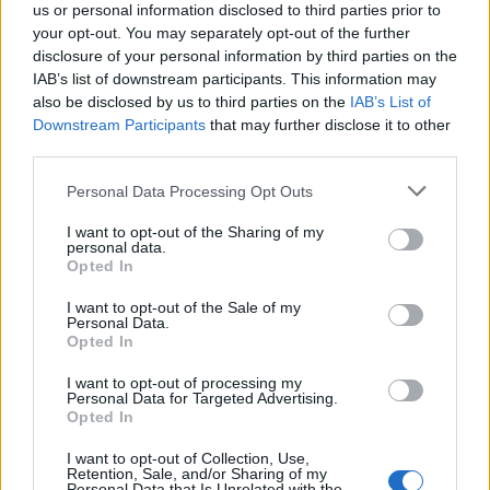
us or personal information disclosed to third parties prior to
«Αν δεν είχε γίνει αυτός ο καθαρισμός, θα είχαμε
your opt-out. You may separately opt-out of the further
πολύ μεγαλύτερη καταστροφή», πρόσθεσε.
disclosure of your personal information by third parties on the
IAB’s list of downstream participants. This information may
«Ωστόσο, πέρασε από δέντρο σε δέντρο στην
also be disclosed by us to third parties on the
IAB’s List of
κορυφή, δεν ήταν έρπουσα και αποφεύχθηκαν τα
Downstream Participants
that may further disclose it to other
χειρότερα».
third parties.
Please note that this website/app uses one or more Google
Personal Data Processing Opt Outs
services and may gather and store information including but
not limited to your visit or usage behaviour. You may click to
I want to opt-out of the Sharing of my
personal data.
grant or deny consent to Google and its third-party tags to
Opted In
use your data for below specified purposes in below Google
consent section.
I want to opt-out of the Sale of my
Personal Data.
Opted In
I want to opt-out of processing my
Personal Data for Targeted Advertising.
Opted In
I want to opt-out of Collection, Use,
Retention, Sale, and/or Sharing of my
Personal Data that Is Unrelated with the