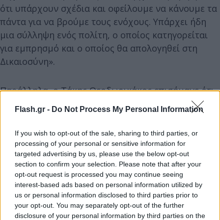
ότι υπάρχουν σχέδια και οφείλουμε να κάνουμε τα
πάντα για να βρούμε τους ενόχους. Υπάρχει ήδη
μια σύλληψη ενός πολίτη, ο οποίος κατηγορείται
για εμπρησμό και ο οποίος θα απολογηθεί στη
Δικαιοσύνη».
Παράλληλα, ο Τάκης Θεοδωρικάκος επισήμανε ότι
«είναι πρόκληση για την τοπική κοινωνία, τον
Flash.gr -
Do Not Process My Personal Information
Δήμο, την Περιφέρεια και ιδίως για τις αστυνομικές
και πυροσβεστικές Αρχές να βρουν τους ενόχους
If you wish to opt-out of the sale, sharing to third parties, or
αυτών των εμπρησμών και να τους παραδώσουν
processing of your personal or sensitive information for
targeted advertising by us, please use the below opt-out
στη Δικαιοσύνη».
section to confirm your selection. Please note that after your
opt-out request is processed you may continue seeing
interest-based ads based on personal information utilized by
us or personal information disclosed to third parties prior to
your opt-out. You may separately opt-out of the further
disclosure of your personal information by third parties on the