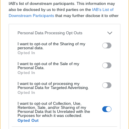
IAB’s list of downstream participants. This information may
also be disclosed by us to third parties on the
IAB’s List of
Downstream Participants
that may further disclose it to other
third parties.
Please note that this website/app uses one or more Google
Personal Data Processing Opt Outs
services and may gather and store information including but
not limited to your visit or usage behaviour. You may click to
I want to opt-out of the Sharing of my
personal data.
grant or deny consent to Google and its third-party tags to
Opted In
use your data for below specified purposes in below Google
consent section.
I want to opt-out of the Sale of my
Personal Data.
Opted In
I want to opt-out of processing my
Personal Data for Targeted Advertising.
Opted In
I want to opt-out of Collection, Use,
Retention, Sale, and/or Sharing of my
Personal Data that Is Unrelated with the
Purposes for which it was collected.
Opted Out