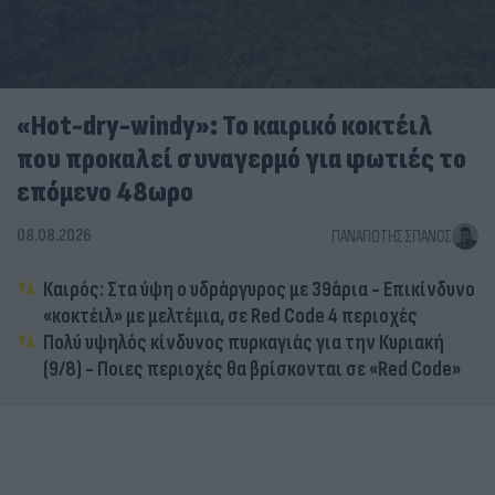
«Hot-dry-windy»: Το καιρικό κοκτέιλ
που προκαλεί συναγερμό για φωτιές το
επόμενο 48ωρο
08.08.2026
ΠΑΝΑΓΙΏΤΗΣ ΣΠΑΝΌΣ
Καιρός: Στα ύψη ο υδράργυρος με 39άρια - Επικίνδυνο
«κοκτέιλ» με μελτέμια, σε Red Code 4 περιοχές
Πολύ υψηλός κίνδυνος πυρκαγιάς για την Κυριακή
(9/8) - Ποιες περιοχές θα βρίσκονται σε «Red Code»