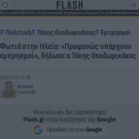
ιδήσεων
Ελλάδα
Πολιτική
Οικονομία
Επιχειρήσεις
Κόσμος
Σπορ
Showbiz
Weekend
Πολιτική
Τάκης Θεοδωρικάκος
Εμπρησμοί
Φωτιά στην Ηλεία: «Προφανώς υπάρχουν
εμπρησμοί», δήλωσε ο Τάκης Θεοδωρικάκος
25.07.2022 15:39
Αγγελική
Γιαννακού
Κάνε κλικ και δες περισσότερο
Flash.gr
στην αναζήτηση της
Google