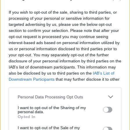
If you wish to opt-out of the sale, sharing to third parties, or
Ταϊλάνδη: Το χρονικό του μακελειού - Μαθητής
processing of your personal or sensitive information for
σκότωσε τους παππούδες του πριν ανοίξει πυρ
targeted advertising by us, please use the below opt-out
section to confirm your selection. Please note that after your
στο σχολείο
opt-out request is processed you may continue seeing
07.08.2026
interest-based ads based on personal information utilized by
us or personal information disclosed to third parties prior to
your opt-out. You may separately opt-out of the further
disclosure of your personal information by third parties on the
IAB’s list of downstream participants. This information may
also be disclosed by us to third parties on the
IAB’s List of
Downstream Participants
that may further disclose it to other
third parties.
Please note that this website/app uses one or more Google
Personal Data Processing Opt Outs
services and may gather and store information including but
not limited to your visit or usage behaviour. You may click to
I want to opt-out of the Sharing of my
personal data.
grant or deny consent to Google and its third-party tags to
Opted In
use your data for below specified purposes in below Google
consent section.
I want to opt-out of the Sale of my