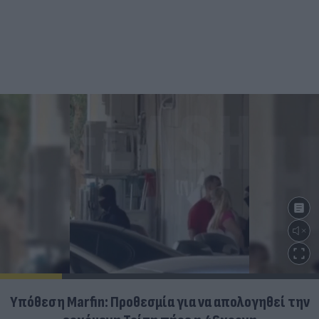
Υπόθεση Marfin: Προθεσμία για να απολογηθεί την