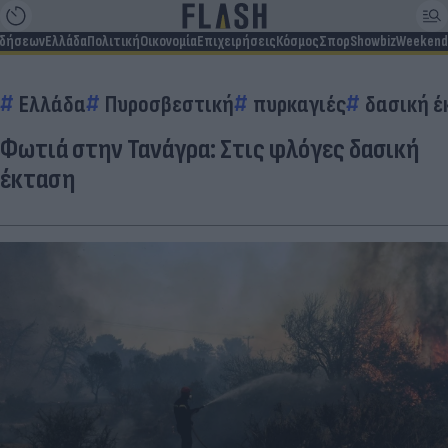
ιδήσεων
Ελλάδα
Πολιτική
Οικονομία
Επιχειρήσεις
Κόσμος
Σπορ
Showbiz
Weekend
Ελλάδα
Πυροσβεστική
πυρκαγιές
δασική 
Φωτιά στην Τανάγρα: Στις φλόγες δασική
έκταση