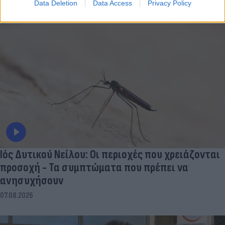
07.08.2026
Data Deletion
Data Access
Privacy Policy
Ιός Δυτικού Νείλου: Οι περιοχές που χρειάζονται
προσοχή - Τα συμπτώματα που πρέπει να
ανησυχήσουν
07.08.2026