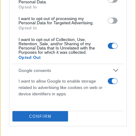
Λένα Σαμαρά: Σε κλίμα συγκίνησης το ετήσιο
Personal Data.
Opted In
μνημόσυνο για την κόρη του Αντώνη Σαμαρά
I want to opt-out of processing my
07.08.2026
Personal Data for Targeted Advertising.
Opted In
I want to opt-out of Collection, Use,
Retention, Sale, and/or Sharing of my
Personal Data that Is Unrelated with the
Purposes for which it was collected.
Opted Out
Google consents
I want to allow Google to enable storage
related to advertising like cookies on web or
device identifiers in apps.
Καύσιμα: «Καίνε» οι τιμές εν μέσω διακοπών -
CONFIRM
Γιατί δεν πέφτουν και πότε μπορεί να έρθει
αποκλιμάκωση