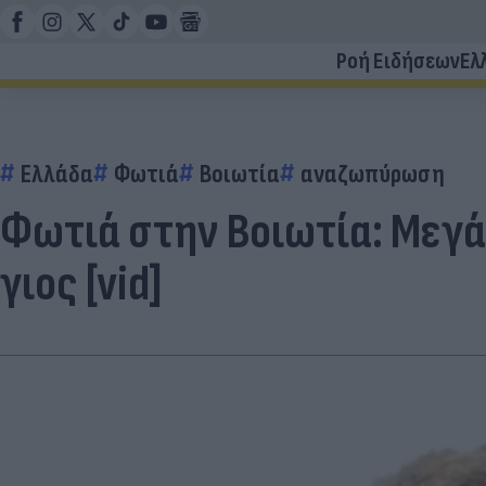
Ροή Ειδήσεων
Ελ
Ελλάδα
Φωτιά
Βοιωτία
αναζωπύρωση
Φωτιά στην Βοιωτία: Μεγ
γιος [vid]