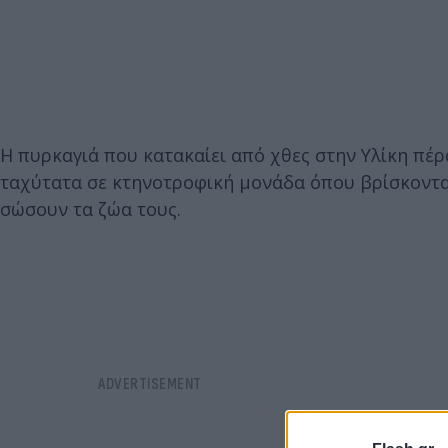
Η πυρκαγιά που κατακαίει από χθες στην Υλίκη πέρ
ταχύτατα σε κτηνοτροφική μονάδα όπου βρίσκοντα
σώσουν τα ζώα τους.