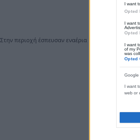
I want t
Opted 
I want 
Advertis
Opted 
Στην περιοχή έσπευσαν εναέρια μέσα προκειμένου 
I want t
of my P
was col
Opted 
Google 
I want t
web or d