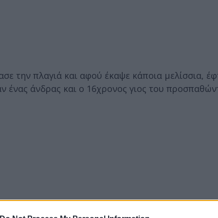
ασε την πλαγιά και αφού έκαψε κάποια μελίσσια, έ
ν ένας άνδρας και ο 16χρονος γιος του προσπαθών