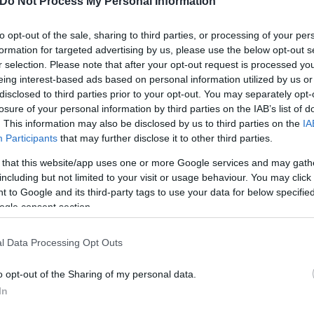
Do Not Process My Personal Information
to opt-out of the sale, sharing to third parties, or processing of your per
formation for targeted advertising by us, please use the below opt-out s
r selection. Please note that after your opt-out request is processed y
άμεσα μετά τις φωνές της μητέρας και συζύγου, κα
eing interest-based ads based on personal information utilized by us or
αποπνικτικός καπνός είχε φτάσει στο μαντρί.
disclosed to third parties prior to your opt-out. You may separately opt-
losure of your personal information by third parties on the IAB’s list of
. This information may also be disclosed by us to third parties on the
IA
,τι χειρότερο έχω ζήσει. Δε μπορούσα να αφήσω το
Participants
that may further disclose it to other third parties.
σα στον πανικό μας» δήλωσε ο 16χρονος.
 that this website/app uses one or more Google services and may gath
including but not limited to your visit or usage behaviour. You may click 
 to Google and its third-party tags to use your data for below specifi
ogle consent section.
l Data Processing Opt Outs
o opt-out of the Sharing of my personal data.
In