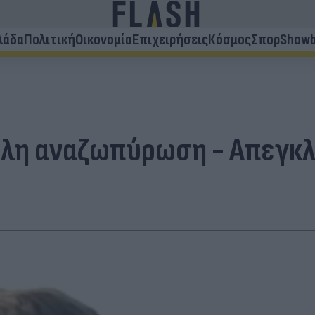
λάδα
Πολιτική
Οικονομία
Επιχειρήσεις
Κόσμος
Σπορ
Showb
άλη αναζωπύρωση - Απεγκλ