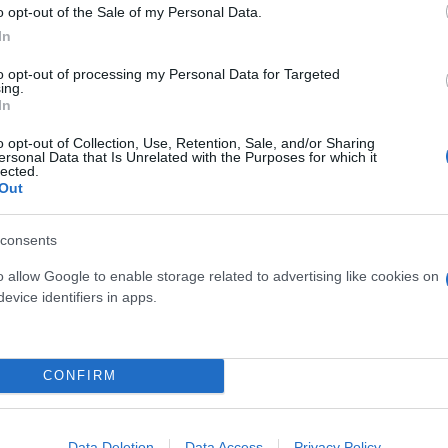
o opt-out of the Sale of my Personal Data.
In
to opt-out of processing my Personal Data for Targeted
ing.
In
η φωτιά να μην φτάσει στο ναό του Αγίου Δημητρίο
o opt-out of Collection, Use, Retention, Sale, and/or Sharing
ersonal Data that Is Unrelated with the Purposes for which it
lected.
Out
consents
o allow Google to enable storage related to advertising like cookies on
evice identifiers in apps.
CONFIRM
Data Deletion
Data Access
Privacy Policy