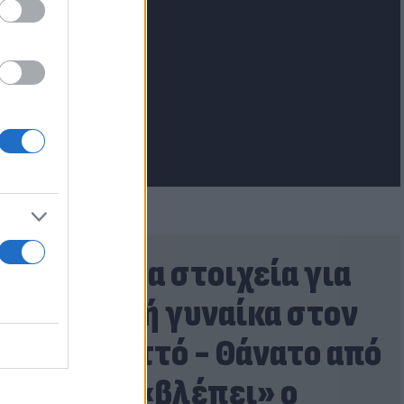
lash.gr
Τα πρώτα στοιχεία για
τη νεκρή γυναίκα στον
Λυκαβηττό - Θάνατο από
πτώση «βλέπει» ο