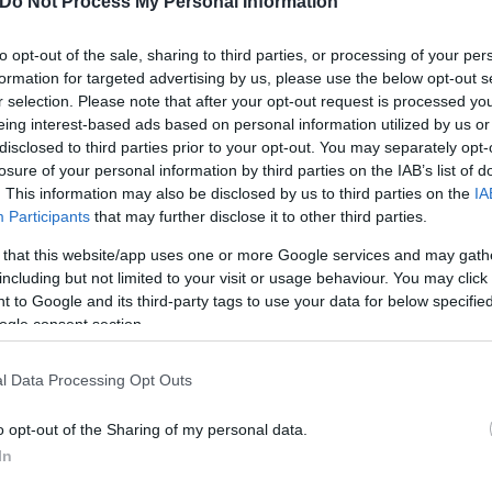
Do Not Process My Personal Information
to opt-out of the sale, sharing to third parties, or processing of your per
formation for targeted advertising by us, please use the below opt-out s
r selection. Please note that after your opt-out request is processed y
τίνια: 3,5 φορές
eing interest-based ads based on personal information utilized by us or
 ο κίνδυνος σοβαρής
disclosed to third parties prior to your opt-out. You may separately opt-
ς κάκωσης
losure of your personal information by third parties on the IAB’s list of
. This information may also be disclosed by us to third parties on the
IA
Participants
that may further disclose it to other third parties.
 that this website/app uses one or more Google services and may gath
including but not limited to your visit or usage behaviour. You may click 
 to Google and its third-party tags to use your data for below specifi
Νέο κύμα καύσωνα σαρώνε
ogle consent section.
Ευρώπη: Θερμοκρασίες - ρ
έκτακτα μέτρα σε πολλές
l Data Processing Opt Outs
o opt-out of the Sharing of my personal data.
In