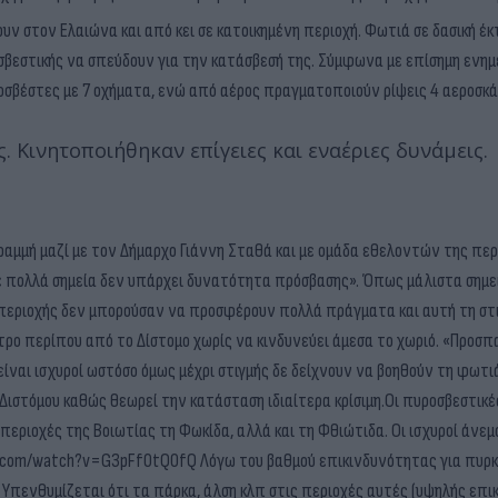
ν στον Ελαιώνα και από κει σε κατοικημένη περιοχή. Φωτιά σε δασική έ
ροσβεστικής να σπεύδουν για την κατάσβεσή της. Σύμφωνα με επίσημη ενη
οσβέστες με 7 οχήματα, ενώ από αέρος πραγματοποιούν ρίψεις 4 αεροσκά
. Κινητοποιήθηκαν επίγειες και εναέριες δυνάμεις.
αμμή μαζί με τον Δήμαρχο Γιάννη Σταθά και με ομάδα εθελοντών της πε
σε πολλά σημεία δεν υπάρχει δυνατότητα πρόσβασης». Όπως μάλιστα σημε
περιοχής δεν μπορούσαν να προσφέρουν πολλά πράγματα και αυτή τη στι
ρο περίπου από το Δίστομο χωρίς να κινδυνεύει άμεσα το χωριό. «Προσπ
είναι ισχυροί ωστόσο όμως μέχρι στιγμής δε δείχνουν να βοηθούν τη φωτι
Διστόμου καθώς θεωρεί την κατάσταση ιδιαίτερα κρίσιμη.Οι πυροσβεστικέ
ριοχές της Βοιωτίας τη Φωκίδα, αλλά και τη Φθιώτιδα. Οι ισχυροί άνεμ
e.com/watch?v=G3pFf0tQ0fQ Λόγω του βαθμού επικινδυνότητας για πυρκα
ς. Υπενθυμίζεται ότι τα πάρκα, άλση κλπ στις περιοχές αυτές (υψηλής επι