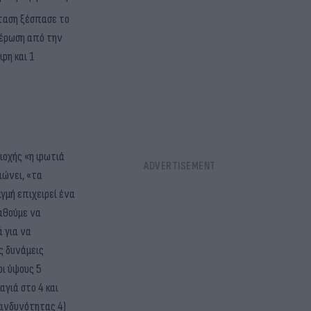
κταση ξέσπασε το
μέρωση από την
φη και 1
ριοχής «η φωτιά
ιώνει, «τα
γμή επιχειρεί ένα
αθούμε να
ά για να
ς δυνάμεις
οι ύψους 5
γιά στο 4 και
κινδυνότητας 4)