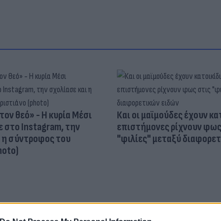
τον θεό» - Η κυρία Μέσι
Και οι μαϊμούδες έχουν κατ
 στο Instagram, την
επιστήμονες ρίχνουν φως
ι η σύντροφος του
"φιλίες" μεταξύ διαφορε
hoto)