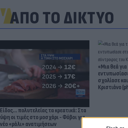
ΑΠΟ ΤΟ ΔΙΚΤΥΟ
«Μια θεά για 
εντυπωσίασε
σχολίασε κα
Κριστιάνο (p
Είδος... πολυτελείας τα κρεατικά: Στα
ύψη οι τιμές στο μοσχάρι - Φόβοι για
νέο «ράλι» ανατιμήσεων