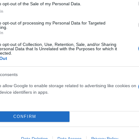
o opt-out of the Sale of my Personal Data.
 μην μένεις στο σκοτάδι... ακολούθησε το F
In
to opt-out of processing my Personal Data for Targeted
ing.
In
o opt-out of Collection, Use, Retention, Sale, and/or Sharing
ersonal Data that Is Unrelated with the Purposes for which it
lected.
Out
consents
o allow Google to enable storage related to advertising like cookies on
evice identifiers in apps.
CONFIRM
Data Deletion
Data Access
Privacy Policy