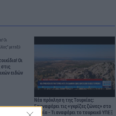
οικίδια! Οι
 στις
τικών ειδών
Νέα πρόκληση της Τουρκίας:
Επαναφέρει τις «γκρίζες ζώνες» στο
Αιγαίο - Τι αναφέρει το τουρκικό ΥΠΕΞ