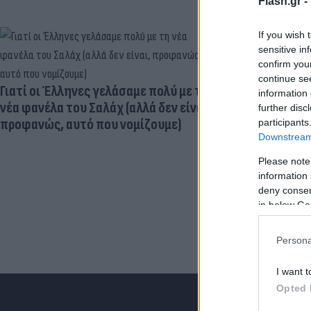
Flash.gr -
If you wish 
sensitive in
confirm you
Ηλεκτρικά πα
continue se
μεγαλύτερος
Γιατί οι Έλληνες γελάσαμε πολύ με τη
information 
εγκεφαλική
νέα φανέλα του Σαλάχ (αλλά δεν είναι,
further disc
προφανώς, αυτό που νομίζουμε)
participants
Downstream 
Please note
information 
deny consent
in below Go
Persona
I want t
Opted 