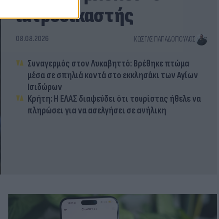
ιατροδικαστής
08.08.2026
ΚΏΣΤΑΣ ΠΑΠΑΔΌΠΟΥΛΟΣ
Συναγερμός στον Λυκαβηττό: Βρέθηκε πτώμα
μέσα σε σπηλιά κοντά στο εκκλησάκι των Αγίων
Ισιδώρων
Κρήτη: Η ΕΛΑΣ διαψεύδει ότι τουρίστας ήθελε να
πληρώσει για να ασελγήσει σε ανήλικη