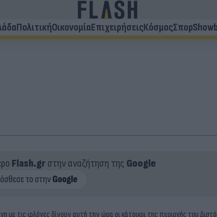
λάδα
Πολιτική
Οικονομία
Επιχειρήσεις
Κόσμος
Σπορ
Showb
ερο
Flash.gr
στην αναζήτηση της
Google
η με τις φλόγες δίνουν αυτή την ώρα οι κάτοικοι της περιοχής του Διστό