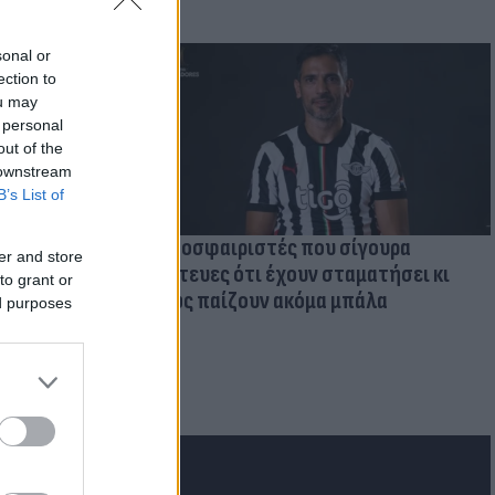
sonal or
ection to
ou may
 personal
out of the
 downstream
B’s List of
Ποδοσφαιριστές που σίγουρα
er and store
πίστευες ότι έχουν σταματήσει κι
to grant or
όμως παίζουν ακόμα μπάλα
ed purposes
ι την
εκόρ &
 χώρες