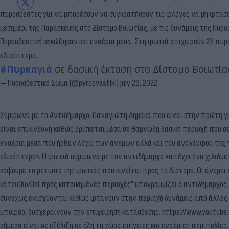
πυροσβέστες για να μπορέσουν να συγκρατήσουν τις φλόγες να μη φτάσου
μεσημέρι της Παρασκευής στο Δίστομο Βοιωτίας, με τις δυνάμεις της Πυ
Πυροσβεστική σηκώθηκαν και εναέρια μέσα. Στη φωτιά επιχειρούν 22 πυρ
ελικόπτερο.
#Πυρκαγιά
σε δασική έκταση στο Δίστομο Βοιωτίας
— Πυροσβεστικό Σώμα (@pyrosvestiki)
July 29, 2022
Σύμφωνα με το Αντιδήμαρχο, Παναγιώτη Δημάκα που είναι στην πρώτη γρ
είναι επικίνδυνη καθώς βρίσκεται μέσα σε θαμνώδη δασική περιοχή που 
εναέρια μέσα που ήρθαν λόγω των ανέμων αλλά και του ανάγλυφου της 
ελικόπτερο». Η φωτιά σύμφωνα με τον αντιδήμαρχο «απέχει ένα χιλιόμετ
κόψουμε το μέτωπο της φωτιάς που κινείται προς το Δίστομο. Οι άνεμοι 
κατευθυνθεί προς κατοικημένες περιοχές" υπογραμμίζει ο αντιδήμαρχος 
συνεχώς ενισχύονται καθώς φτάνουν στην περιοχή δυνάμεις από άλλες πε
μποφόρ, δυσχεραίνουν την επιχείρηση κατάσβεσης. https://www.youtub
σήμερα είναι σε εξέλιξη σε όλη τη χώρα επίγειες και εναέριες περιπολίε