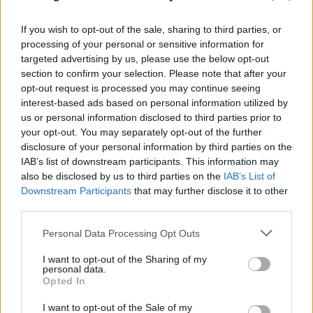
08.08.2026
If you wish to opt-out of the sale, sharing to third parties, or
processing of your personal or sensitive information for
targeted advertising by us, please use the below opt-out
section to confirm your selection. Please note that after your
opt-out request is processed you may continue seeing
interest-based ads based on personal information utilized by
us or personal information disclosed to third parties prior to
your opt-out. You may separately opt-out of the further
disclosure of your personal information by third parties on the
IAB’s list of downstream participants. This information may
also be disclosed by us to third parties on the
IAB’s List of
Downstream Participants
that may further disclose it to other
third parties.
Νέα στοιχεία για την επίθεση στον Ερυθρό
Please note that this website/app uses one or more Google
Personal Data Processing Opt Outs
Σταυρό - Ειδικευόμενη νοσηλεύτρια έζησε
services and may gather and store information including but
not limited to your visit or usage behaviour. You may click to
I want to opt-out of the Sharing of my
στιγμές φρίκης
personal data.
grant or deny consent to Google and its third-party tags to
Opted In
08.08.2026
use your data for below specified purposes in below Google
consent section.
I want to opt-out of the Sale of my