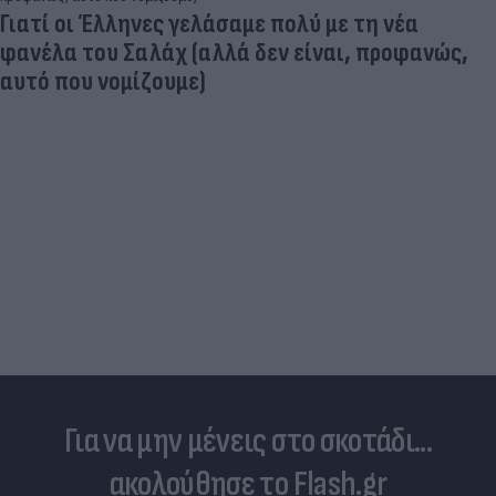
Είδος... πολυτελείας τα κρεατικά: Στα ύψη οι
τιμές στο μοσχάρι - Φόβοι για νέο «ράλι»
ανατιμήσεων
Για να μην μένεις στο σκοτάδι...
ακολούθησε το Flash.gr