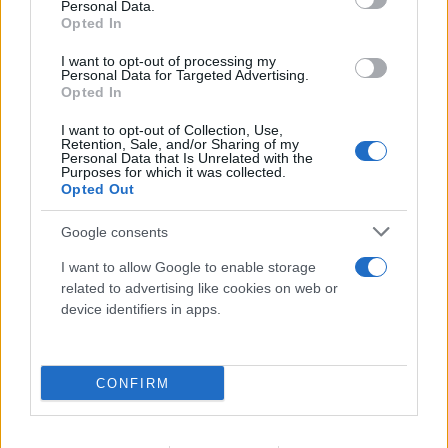
Personal Data.
Opted In
I want to opt-out of processing my
Personal Data for Targeted Advertising.
Opted In
I want to opt-out of Collection, Use,
Retention, Sale, and/or Sharing of my
Personal Data that Is Unrelated with the
Purposes for which it was collected.
Opted Out
Google consents
I want to allow Google to enable storage
Φωτιά στη Βοιωτία: Καρέ-καρέ επιχείρηση
related to advertising like cookies on web or
διάσωσης 254 πολιτών μέσω θαλάσσης από την
device identifiers in apps.
Πυροσβεστική
08.08.2026
CONFIRM