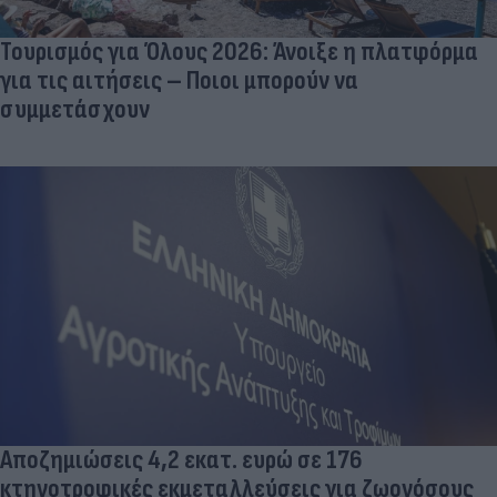
Τουρισμός για Όλους 2026: Άνοιξε η πλατφόρμα
για τις αιτήσεις – Ποιοι μπορούν να
συμμετάσχουν
Αποζημιώσεις 4,2 εκατ. ευρώ σε 176
κτηνοτροφικές εκμεταλλεύσεις για ζωονόσους