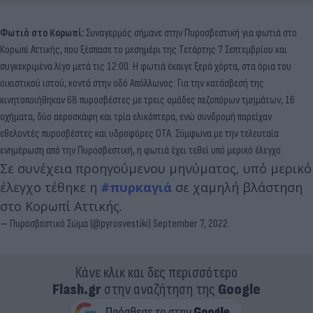
Φωτιά στο Κορωπί:
Συναγερμός σήμανε στην Πυροσβεστική για φωτιά στο
Κορωπί Αττικής, που ξέσπασε το μεσημέρι της Τετάρτης 7 Σεπτεμβρίου και
συγκεκριμένα λίγο μετά τις 12:00. Η φωτιά έκαιγε ξερά χόρτα, στα όρια του
οικιστικού ιστού, κοντά στην οδό Απόλλωνος. Για την κατάσβεσή της
κινητοποιήθηκαν 68 πυροσβέστες με τρεις ομάδες πεζοπόρων τμημάτων, 16
οχήματα, δύο αεροσκάφη και τρία ελικόπτερα, ενώ συνδρομή παρείχαν
εθελοντές πυροσβέστες και υδροφόρες ΟΤΑ. Σύμφωνα με την τελευταία
ενημέρωση από την Πυροσβεστική, η φωτιά έχει τεθεί υπό μερικό έλεγχο.
Σε συνέχεια προηγούμενου μηνύματος, υπό μερικό
έλεγχο τέθηκε η
#πυρκαγιά
σε χαμηλή βλάστηση
στο Κορωπί Αττικής.
— Πυροσβεστικό Σώμα (@pyrosvestiki)
September 7, 2022
Κάνε κλικ και δες περισσότερο
Flash.gr
στην αναζήτηση της
Google