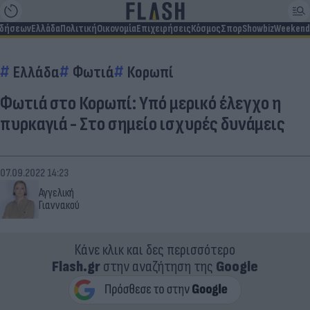
ιδήσεων
Ελλάδα
Πολιτική
Οικονομία
Επιχειρήσεις
Κόσμος
Σπορ
Showbiz
Weekend
Ελλάδα
Φωτιά
Κορωπί
Φωτιά στο Κορωπί: Υπό μερικό έλεγχο η
πυρκαγιά - Στο σημείο ισχυρές δυνάμεις
07.09.2022 14:23
Αγγελική
Γιαννακού
Κάνε κλικ και δες περισσότερο
Flash.gr
στην αναζήτηση της
Google