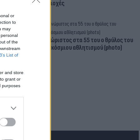
περιοχές
sonal or
ection to
ou may
 personal
Aγνώριστος στα 55 του ο θρύλος του
out of the
παγκόσμιου αθλητισμού (photo)
 downstream
B’s List of
er and store
to grant or
ed purposes
ρεατικά: Στα
- Φόβοι για