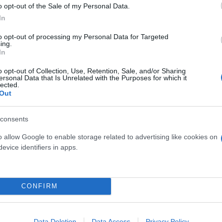
o opt-out of the Sale of my Personal Data.
In
 μην μένεις στο σκοτάδι... ακολούθησε το F
to opt-out of processing my Personal Data for Targeted
ing.
In
o opt-out of Collection, Use, Retention, Sale, and/or Sharing
ersonal Data that Is Unrelated with the Purposes for which it
lected.
Out
consents
o allow Google to enable storage related to advertising like cookies on
evice identifiers in apps.
CONFIRM
Data Deletion
Data Access
Privacy Policy