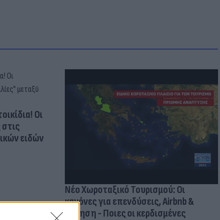
οικίδια! Οι
 στις
τικών ειδών
Νέο Χωροταξικό Τουρισμού: Οι
κανόνες για επενδύσεις, Airbnb &
δόμηση - Ποιες οι κερδισμένες