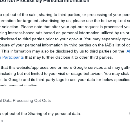
Do Not Process My Personal Information
to opt-out of the sale, sharing to third parties, or processing of your per
formation for targeted advertising by us, please use the below opt-out s
r selection. Please note that after your opt-out request is processed y
eing interest-based ads based on personal information utilized by us or
τίνια: 3,5 φορές
disclosed to third parties prior to your opt-out. You may separately opt-
 ο κίνδυνος σοβαρής
losure of your personal information by third parties on the IAB’s list of
ς κάκωσης
. This information may also be disclosed by us to third parties on the
IA
Participants
that may further disclose it to other third parties.
 that this website/app uses one or more Google services and may gath
including but not limited to your visit or usage behaviour. You may click 
 to Google and its third-party tags to use your data for below specifi
ogle consent section.
Είδος... πολυτελείας τα κ
ύψη οι τιμές στο μοσχάρι 
l Data Processing Opt Outs
νέο «ράλι» ανατιμήσεων
o opt-out of the Sharing of my personal data.
In