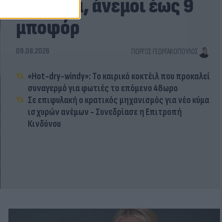
Δευτέρα, άνεμοι έως 9
μποφόρ
09.08.2026
ΓΙΏΡΓΟΣ ΓΕΩΡΓΑΚΌΠΟΥΛΟΣ
«Hot-dry-windy»: Το καιρικό κοκτέιλ που προκαλεί
συναγερμό για φωτιές το επόμενο 48ωρο
Σε επιφυλακή ο κρατικός μηχανισμός για νέο κύμα
ισχυρών ανέμων - Συνεδρίασε η Επιτροπή
Κινδύνου