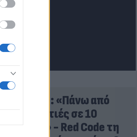
lash.gr
Τουρνάς: «Πάνω από
400 φωτιές σε 10
ημέρες» - Red Code τη