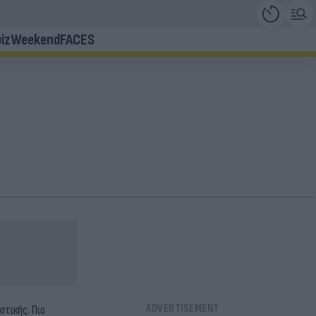
iz
Weekend
FACES
τικής. Πιο