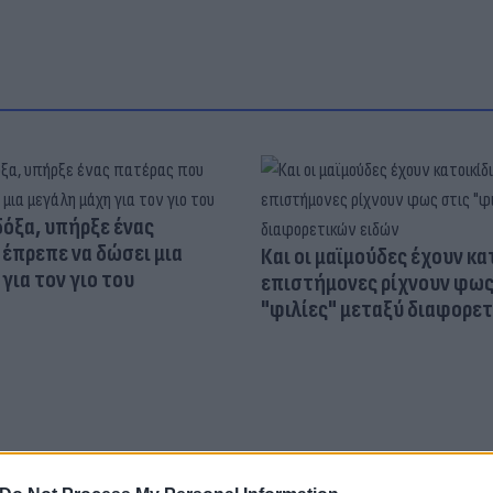
δόξα, υπήρξε ένας
έπρεπε να δώσει μια
Και οι μαϊμούδες έχουν κατ
για τον γιο του
επιστήμονες ρίχνουν φως
"φιλίες" μεταξύ διαφορε