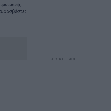
πυροσβεστικής.
 πυροσβέστες