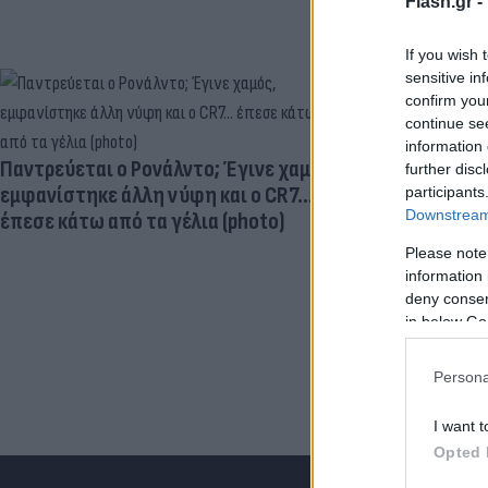
Flash.gr -
If you wish 
sensitive in
confirm you
continue se
Ηλεκτρικά πα
information 
μεγαλύτερος
Παντρεύεται ο Ρονάλντο; Έγινε χαμός,
further disc
εγκεφαλική
εμφανίστηκε άλλη νύφη και ο CR7…
participants
Downstream 
έπεσε κάτω από τα γέλια (photo)
Please note
information 
deny consent
in below Go
Persona
I want t
Opted 