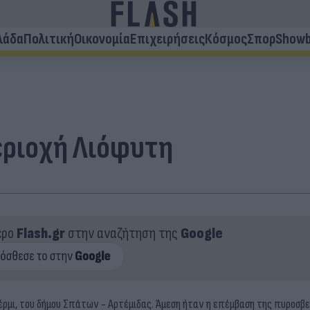
λάδα
Πολιτική
Οικονομία
Επιχειρήσεις
Κόσμος
Σπορ
Showb
εριοχή Λιόφυτη
ερο
Flash.gr
στην αναζήτηση της
Google
έρμι, του δήμου Σπάτων - Αρτέμιδας. Άμεση ήταν η επέμβαση της πυροσβεσ