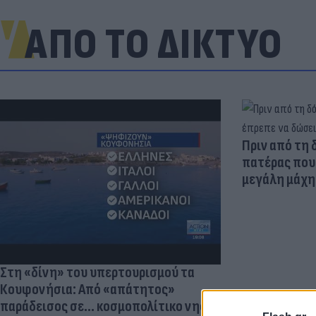
ΑΠΟ ΤΟ ΔΙΚΤΥΟ
Πριν από τη 
πατέρας που 
μεγάλη μάχη 
Στη «δίνη» του υπερτουρισμού τα
Κουφονήσια: Από «απάτητος»
παράδεισος σε... κοσμοπολίτικο νησί