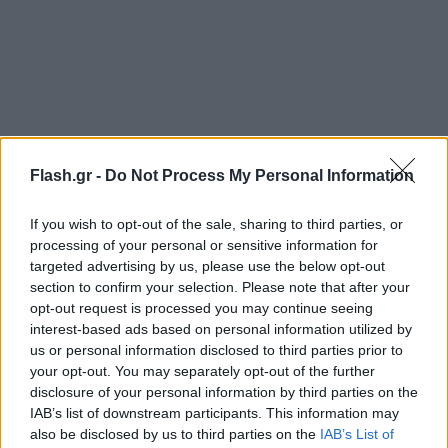
https://www.youtube.com/watch?
Flash.gr -
Do Not Process My Personal Information
v=grn_PRUPpUQ&t=1s
If you wish to opt-out of the sale, sharing to third parties, or
processing of your personal or sensitive information for
Δείτε εικόνες που τράβηξαν διερχόμενοι οδηγοί
targeted advertising by us, please use the below opt-out
στη Θεσσαλονίκη, έξω από το Σέιχ Σου.
section to confirm your selection. Please note that after your
opt-out request is processed you may continue seeing
interest-based ads based on personal information utilized by
us or personal information disclosed to third parties prior to
your opt-out. You may separately opt-out of the further
disclosure of your personal information by third parties on the
IAB’s list of downstream participants. This information may
also be disclosed by us to third parties on the
IAB’s List of