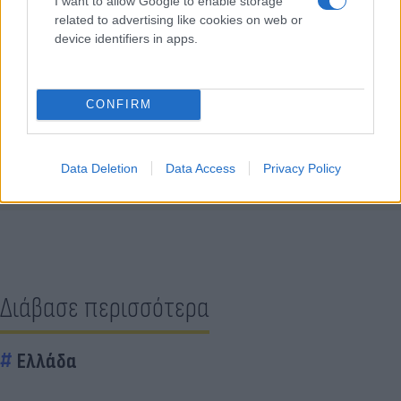
I want to allow Google to enable storage
related to advertising like cookies on web or
device identifiers in apps.
CONFIRM
Κάνε κλικ και δες περισσότερο
Flash.gr
στην αναζήτηση της
Google
Data Deletion
Data Access
Privacy Policy
Διάβασε περισσότερα
Ελλάδα