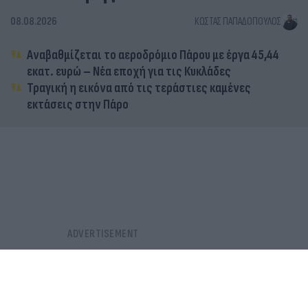
08.08.2026
ΚΏΣΤΑΣ ΠΑΠΑΔΌΠΟΥΛΟΣ
Αναβαθμίζεται το αεροδρόμιο Πάρου με έργα 45,44
εκατ. ευρώ – Νέα εποχή για τις Κυκλάδες
Τραγική η εικόνα από τις τεράστιες καμένες
εκτάσεις στην Πάρο