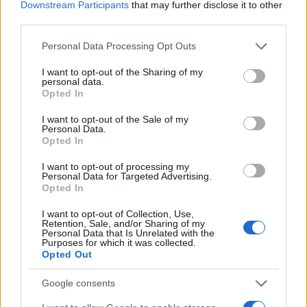
Downstream Participants
that may further disclose it to other
third parties.
Please note that this website/app uses one or more Google
Personal Data Processing Opt Outs
services and may gather and store information including but
not limited to your visit or usage behaviour. You may click to
I want to opt-out of the Sharing of my
personal data.
grant or deny consent to Google and its third-party tags to
Opted In
use your data for below specified purposes in below Google
consent section.
I want to opt-out of the Sale of my
Personal Data.
Opted In
I want to opt-out of processing my
Personal Data for Targeted Advertising.
Opted In
I want to opt-out of Collection, Use,
Retention, Sale, and/or Sharing of my
Personal Data that Is Unrelated with the
Purposes for which it was collected.
Opted Out
Google consents