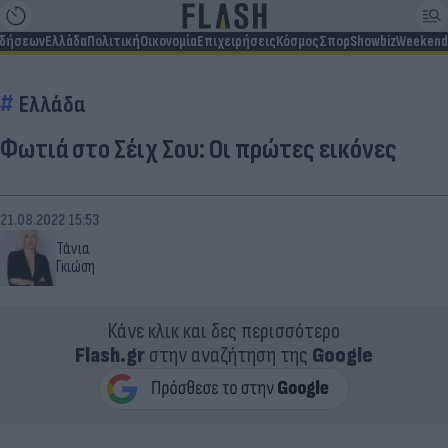
ιδήσεων
Ελλάδα
Πολιτική
Οικονομία
Επιχειρήσεις
Κόσμος
Σπορ
Showbiz
Weekend
Ελλάδα
Φωτιά στο Σέιχ Σου: Οι πρώτες εικόνες
21.08.2022 15:53
Τάνια
Γκιώση
Κάνε κλικ και δες περισσότερο
Flash.gr
στην αναζήτηση της
Google