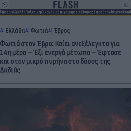
ιδήσεων
Ελλάδα
Πολιτική
Οικονομία
Επιχειρήσεις
Κόσμος
Σπορ
Showbiz
Weekend
Ελλάδα
Φωτιά
Έβρος
Φωτιά στον Έβρο: Καίει ανεξέλεγκτα για
14η μέρα – Έξι ενεργά μέτωπα – Έφτασε
και στον μικρό πυρήνα στο δάσος της
Δαδιάς