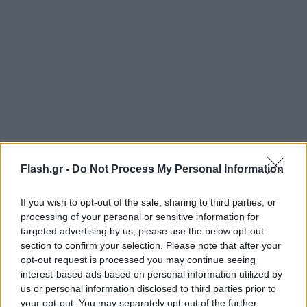
Συνολικά οι πυροσβεστικές δυνάμεις
Flash.gr -
Do Not Process My Personal Information
αντιμετωπίζουν 81 πυρκαγιές σε όλη την
επικράτεια, ενώ το τελευταίο εικοσιτετράωρο
If you wish to opt-out of the sale, sharing to third parties, or
εκδηλώθηκαν 44 νέες δασικές πυρκαγιές, οι
processing of your personal or sensitive information for
targeted advertising by us, please use the below opt-out
περισσότερες εκ των οποίων αντιμετωπίστηκαν
section to confirm your selection. Please note that after your
άμεσα, στο αρχικό τους στάδιο.
opt-out request is processed you may continue seeing
interest-based ads based on personal information utilized by
us or personal information disclosed to third parties prior to
Στα μέτωπα της φωτιάς στον Έβρο επιχειρούν 582
your opt-out. You may separately opt-out of the further