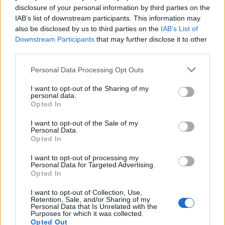
πυροσβέστες με 122 οχήματα, 16 πεζοπόρα
disclosure of your personal information by third parties on the
τμήματα με τη συνδρομή από αέρος έξι
IAB’s list of downstream participants. This information may
πυροσβεστικών αεροσκαφών και δύο ελικοπτέρων.
also be disclosed by us to third parties on the
IAB’s List of
Downstream Participants
that may further disclose it to other
third parties.
Οι φλόγες τη νύχτα κύκλωσαν το Σουφλί
Please note that this website/app uses one or more Google
Personal Data Processing Opt Outs
φτάνοντας στις παρυφές της πόλης, με τον άνεμο
services and may gather and store information including but
να αλλάζει τελικά κατεύθυνση και να σπρώχνει την
not limited to your visit or usage behaviour. You may click to
I want to opt-out of the Sharing of my
personal data.
πυρκαγιά ξανά προς το δάσος της Δαδιάς και τον
grant or deny consent to Google and its third-party tags to
Opted In
use your data for below specified purposes in below Google
μικρό πυρήνα του, μοναδικό ανέπαφο σημείο. που
consent section.
I want to opt-out of the Sale of my
τώρα καίγεται και αυτός.
Personal Data.
Opted In
I want to opt-out of processing my
Personal Data for Targeted Advertising.
Opted In
I want to opt-out of Collection, Use,
Retention, Sale, and/or Sharing of my
Personal Data that Is Unrelated with the
Purposes for which it was collected.
Opted Out