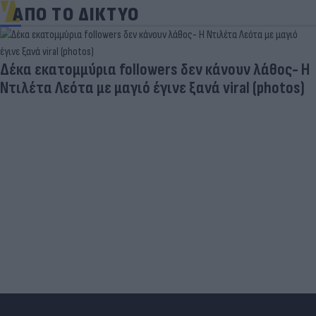
ΑΠΟ ΤΟ ΔΙΚΤΥΟ
Skin dysmorphia: Όταν η εμμονή με το «τέλειο»
δέρμα αποτελεί πρόβλημα ψυχικής υγείας