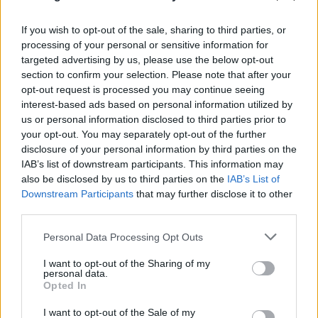
If you wish to opt-out of the sale, sharing to third parties, or
processing of your personal or sensitive information for
targeted advertising by us, please use the below opt-out
section to confirm your selection. Please note that after your
opt-out request is processed you may continue seeing
interest-based ads based on personal information utilized by
us or personal information disclosed to third parties prior to
your opt-out. You may separately opt-out of the further
disclosure of your personal information by third parties on the
IAB’s list of downstream participants. This information may
also be disclosed by us to third parties on the
IAB’s List of
Downstream Participants
that may further disclose it to other
third parties.
Please note that this website/app uses one or more Google
Personal Data Processing Opt Outs
services and may gather and store information including but
not limited to your visit or usage behaviour. You may click to
I want to opt-out of the Sharing of my
personal data.
grant or deny consent to Google and its third-party tags to
Opted In
use your data for below specified purposes in below Google
consent section.
I want to opt-out of the Sale of my