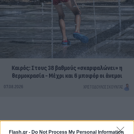
Καιρός: Στους 38 βαθμούς «σκαρφαλώνει» η
θερμοκρασία - Μέχρι και 6 μποφόρ οι άνεμοι
07.08.2026
ΧΡΙΣΤΌΔΟΥΛΟΣ ΣΚΟΎΝΤΑΣ
Flash.gr -
Do Not Process My Personal Information