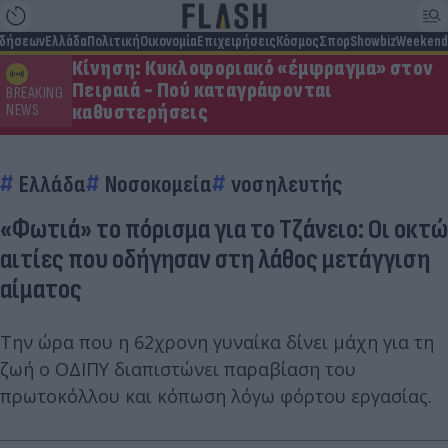
ιδήσεων
Ελλάδα
Πολιτική
Οικονομία
Επιχειρήσεις
Κόσμος
Σπορ
Showbiz
Weekend
Κίνηση: Κυκλοφοριακό «έμφραγμα» στον
Πειραιά - Πού καταγράφονται
BREAKING
καθυστερήσεις
NEWS
Ελλάδα
Νοσοκομεία
νοσηλευτής
«Φωτιά» το πόρισμα για το Τζάνειο: Οι οκτώ
αιτίες που οδήγησαν στη λάθος μετάγγιση
αίματος
Την ώρα που η 62χρονη γυναίκα δίνει μάχη για τη
ζωή ο ΟΔΙΠΥ διαπιστώνει παραβίαση του
πρωτοκόλλου και κόπωση λόγω φόρτου εργασίας.