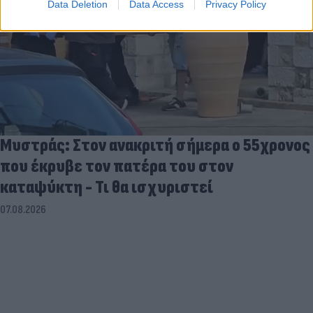
Data Deletion
Data Access
Privacy Policy
Μυστράς: Στον ανακριτή σήμερα ο 55χρονος
που έκρυβε τον πατέρα του στον
καταψύκτη - Τι θα ισχυριστεί
07.08.2026