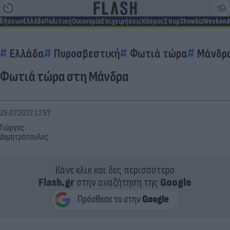
ιδήσεων
Ελλάδα
Πολιτική
Οικονομία
Επιχειρήσεις
Κόσμος
Σπορ
Showbiz
Weekend
Ελλάδα
Πυροσβεστική
Φωτιά τώρα
Μάνδρ
Φωτιά τώρα στη Μάνδρα
26.07.2022 17:57
Γιώργος
Δημητρόπουλος
Κάνε κλικ και δες περισσότερο
Flash.gr
στην αναζήτηση της
Google