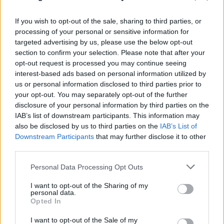
If you wish to opt-out of the sale, sharing to third parties, or
processing of your personal or sensitive information for
«Hot-dry-windy»: Το καιρικό κοκτέιλ που
targeted advertising by us, please use the below opt-out
προκαλεί συναγερμό για φωτιές το επόμενο
section to confirm your selection. Please note that after your
48ωρο
opt-out request is processed you may continue seeing
interest-based ads based on personal information utilized by
08.08.2026
us or personal information disclosed to third parties prior to
your opt-out. You may separately opt-out of the further
disclosure of your personal information by third parties on the
IAB’s list of downstream participants. This information may
also be disclosed by us to third parties on the
IAB’s List of
Downstream Participants
that may further disclose it to other
third parties.
Please note that this website/app uses one or more Google
Personal Data Processing Opt Outs
services and may gather and store information including but
not limited to your visit or usage behaviour. You may click to
I want to opt-out of the Sharing of my
personal data.
grant or deny consent to Google and its third-party tags to
Opted In
use your data for below specified purposes in below Google
consent section.
I want to opt-out of the Sale of my