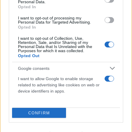
Έγκλημα στην Κυψέλη: Οι... περιπέτειες του
Personal Data.
Opted In
26χρονου, ο γάμος, η ξαφνική αλλαγή και η
μοιραία νύχτα
I want to opt-out of processing my
Personal Data for Targeted Advertising.
08.08.2026
Opted In
I want to opt-out of Collection, Use,
Retention, Sale, and/or Sharing of my
Personal Data that Is Unrelated with the
Purposes for which it was collected.
Opted Out
Google consents
I want to allow Google to enable storage
related to advertising like cookies on web or
device identifiers in apps.
CONFIRM
Τα πρώτα στοιχεία για τη νεκρή γυναίκα στον
Λυκαβηττό - Θάνατο από πτώση «βλέπει» ο