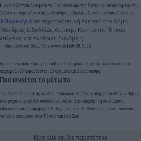
Η φωτιά ξέσπασε λίγο μετά τις 5 το απόγευμα της Τρίτης και συγκεκριμένα στις
17.14 στην περιοχή του Δήμου Μάνδρας Ειδυλλίας Αττικής, σε δασική έκταση.
#Πυρκαγιά
σε αγροτοδασική έκταση στο δήμο
Μάνδρας Ειδυλλίας Αττικής. Κινητοποιήθηκαν
επίγειες και εναέριες δυνάμεις.
— Πυροσβεστικό Σώμα (@pyrosvestiki)
July 26, 2022
Άμεσα κινητοποιήθηκε η Πυροσβεστική Υπηρεσία. Συγκεκριμένα στο σημείο
επιχειρούν 26 πυροσβέστες, 13 οχήματα και 2 αεροσκάφη.
Που κινείται το μέτωπο
Το μέτωπο της φωτιάς κινείται παράλληλα της Επαρχιακής οδού Αθηνών Θηβών
ενώ μέχρι στιγμής δεν απειλούνται σπίτια. Στην επιχείρηση συνδράμουν
εθελοντές και υδροφόρες ΟΤΑ.
Λίγο μετά τις 18.00 δόθηκε εντολή εκκένωσης
για τους οικισμούς Νέος Πόντος και Νέα Ζωή.
Κάνε κλικ και δες περισσότερο