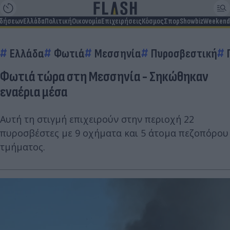
ιδήσεων
Ελλάδα
Πολιτική
Οικονομία
Επιχειρήσεις
Κόσμος
Σπορ
Showbiz
Weekend
Ελλάδα
Φωτιά
Μεσσηνία
Πυροσβεστική
Φωτιά τώρα στη Μεσσηνία - Σηκώθηκαν
εναέρια μέσα
Αυτή τη στιγμή επιχειρούν στην περιοχή 22
πυροσβέστες με 9 οχήματα και 5 άτομα πεζοπόρου
τμήματος.