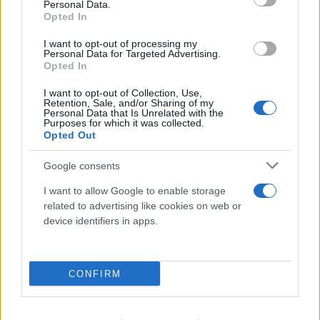
Personal Data.
Opted In
I want to opt-out of processing my
Personal Data for Targeted Advertising.
Opted In
I want to opt-out of Collection, Use,
Retention, Sale, and/or Sharing of my
Personal Data that Is Unrelated with the
Purposes for which it was collected.
Opted Out
Google consents
I want to allow Google to enable storage
related to advertising like cookies on web or
Μυστράς: 11 μήνες με αναστολή στον
device identifiers in apps.
55χρονο που είχε κρύψει τον πατέρα του
στον καταψύκτη
CONFIRM
07.08.2026