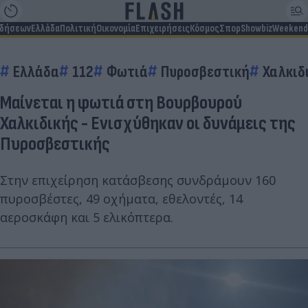
ιδήσεων
Ελλάδα
Πολιτική
Οικονομία
Επιχειρήσεις
Κόσμος
Σπορ
Showbiz
Weekend
Ελλάδα
112
Φωτιά
Πυροσβεστική
Χαλκιδ
Μαίνεται η φωτιά στη Βουρβουρού
Χαλκιδικής - Ενισχύθηκαν οι δυνάμεις της
Πυροσβεστικής
Στην επιχείρηση κατάσβεσης συνδράμουν 160
πυροσβέστες, 49 οχήματα, εθελοντές, 14
αεροσκάφη και 5 ελικόπτερα.