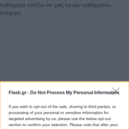
παθήματα ελπίζω ότι μας έγιναν μαθήματα»,
ανέφερε.
Στάλθηκε 112
Flash.gr -
Do Not Process My Personal Information
Οι κάτοικοι της περιοχής ειδοποιήθηκαν από το
112 να απομακρυνθούν από το οικισμό με
If you wish to opt-out of the sale, sharing to third parties, or
κατεύθυνση προς Νικήτη.
processing of your personal or sensitive information for
targeted advertising by us, please use the below opt-out
section to confirm your selection. Please note that after your