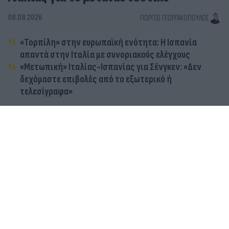
08.08.2026
ΓΙΏΡΓΟΣ ΓΕΩΡΓΑΚΌΠΟΥΛΟΣ
«Τορπίλη» στην ευρωπαϊκή ενότητα: Η Ισπανία
απαντά στην Ιταλία με συνοριακούς ελέγχους
«Μετωπική» Ιταλίας-Ισπανίας για Σένγκεν: «Δεν
δεχόμαστε επιβολές από το εξωτερικό ή
τελεσίγραφα»