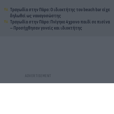
Τραγωδία στην Πάρο: Ο ιδιοκτήτης του beach bar είχε
δηλωθεί ως ναυαγοσώστης
Τραγωδία στην Πάρο: Πνίγηκε 4χρονο παιδί σε πισίνα
– Προσήχθησαν γονείς και ιδιοκτήτης