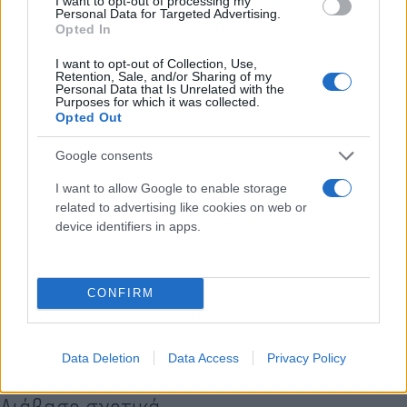
I want to opt-out of processing my
Personal Data for Targeted Advertising.
Opted In
I want to opt-out of Collection, Use,
Παράλληλα πραγματοποιείται έκτακτη συνεδρίαση
Retention, Sale, and/or Sharing of my
Personal Data that Is Unrelated with the
του συντονιστικού στο Σιμόπουλο Ηλείας, με τη
Purposes for which it was collected.
Opted Out
συμμετοχή του υφυπουργού Προστασίας του
Πολίτη, Ανδρέα Νικολακόπουλου και του
Google consents
υπαρχηγού του Πυροσβεστικού Σώματος
I want to allow Google to enable storage
αντιστράτηγου Νίκου Ρουμελιώτη.
related to advertising like cookies on web or
device identifiers in apps.
Κάνε κλικ και δες περισσότερο
Flash.gr
στην αναζήτηση της
Google
CONFIRM
Data Deletion
Data Access
Privacy Policy