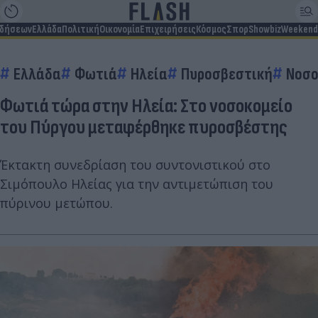
ιδήσεων
Ελλάδα
Πολιτική
Οικονομία
Επιχειρήσεις
Κόσμος
Σπορ
Showbiz
Weekend
Ελλάδα
Φωτιά
Ηλεία
Πυροσβεστική
Νοσο
Φωτιά τώρα στην Ηλεία: Στο νοσοκομείο
του Πύργου μεταφέρθηκε πυροσβέστης
Έκτακτη συνεδρίαση του συντονιστικού στο
Σιμόπουλο Ηλείας για την αντιμετώπιση του
πύρινου μετώπου.