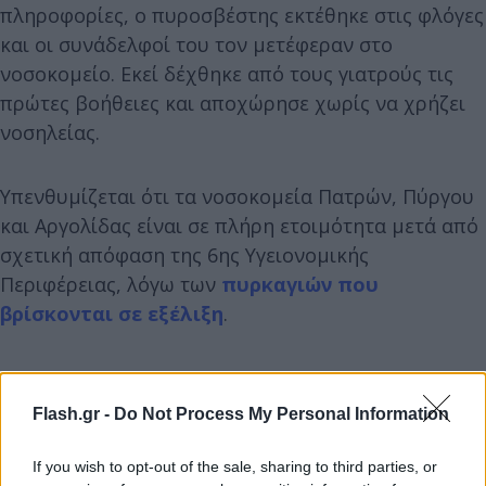
πληροφορίες, ο πυροσβέστης εκτέθηκε στις φλόγες
και οι συνάδελφοί του τον μετέφεραν στο
νοσοκομείο. Εκεί δέχθηκε από τους γιατρούς τις
πρώτες βοήθειες και αποχώρησε χωρίς να χρήζει
νοσηλείας.
Υπενθυμίζεται ότι τα νοσοκομεία Πατρών, Πύργου
και Αργολίδας είναι σε πλήρη ετοιμότητα μετά από
σχετική απόφαση της 6ης Υγειονομικής
Περιφέρειας, λόγω των
πυρκαγιών που
βρίσκονται σε εξέλιξη
.
Flash.gr -
Do Not Process My Personal Information
If you wish to opt-out of the sale, sharing to third parties, or