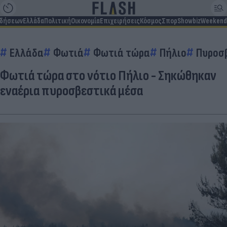
ιδήσεων
Ελλάδα
Πολιτική
Οικονομία
Επιχειρήσεις
Κόσμος
Σπορ
Showbiz
Weekend
Ελλάδα
Φωτιά
Φωτιά τώρα
Πήλιο
Πυροσ
Φωτιά τώρα στο νότιο Πήλιο - Σηκώθηκαν
εναέρια πυροσβεστικά μέσα