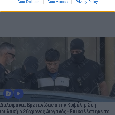
Data Deletion
Data Access
Privacy Policy
Δολοφονία Βρετανίδας στην Κυψέλη: Στη
φυλακή ο 26χρονος Αφγανός- Επικαλέστηκε το