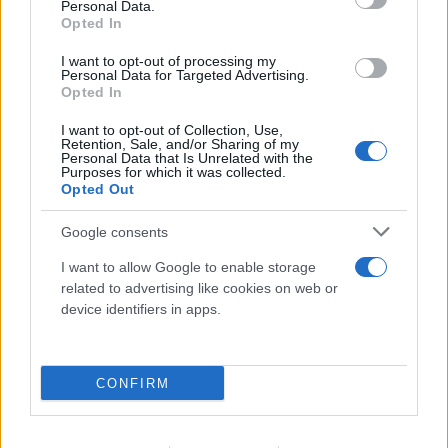
Personal Data.
Opted In
I want to opt-out of processing my
Personal Data for Targeted Advertising.
Opted In
I want to opt-out of Collection, Use,
Retention, Sale, and/or Sharing of my
Personal Data that Is Unrelated with the
Purposes for which it was collected.
Breitbart: «Ο Τραμπ θα μείνει στην Ιστορία
Opted Out
αν συμβάλλει στην επιστροφή των
Google consents
Γλυπτών του Παρθενώνα»
I want to allow Google to enable storage
06.08.2026
related to advertising like cookies on web or
device identifiers in apps.
CONFIRM