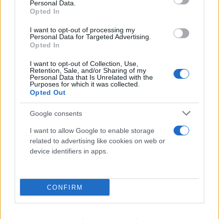
Personal Data.
Opted In
I want to opt-out of processing my
Personal Data for Targeted Advertising.
Opted In
I want to opt-out of Collection, Use,
Retention, Sale, and/or Sharing of my
Personal Data that Is Unrelated with the
Purposes for which it was collected.
Opted Out
Google consents
I want to allow Google to enable storage
Γαλλικός κολοσσός στο καλώδιο Ελλάδας και
related to advertising like cookies on web or
Κύπρου - Μητσοτάκης: Στρατηγικής σημασίας το
device identifiers in apps.
έργο
05.08.2026
CONFIRM