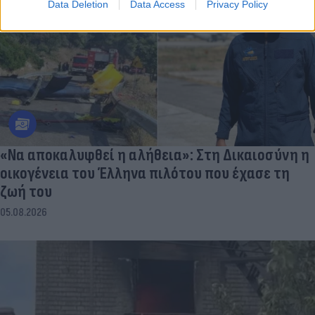
Data Deletion
Data Access
Privacy Policy
«Να αποκαλυφθεί η αλήθεια»: Στη Δικαιοσύνη η
οικογένεια του Έλληνα πιλότου που έχασε τη
ζωή του
05.08.2026