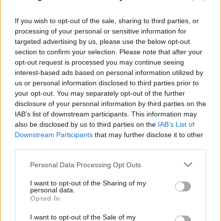
If you wish to opt-out of the sale, sharing to third parties, or
Υπόθεση Marfin: Στην Αγγλία το «ελληνικό
processing of your personal or sensitive information for
FBI» για την 46χρονη - Την Πέμπτη
targeted advertising by us, please use the below opt-out
section to confirm your selection. Please note that after your
αναμένεται στην Αθήνα
opt-out request is processed you may continue seeing
05.08.2026
interest-based ads based on personal information utilized by
us or personal information disclosed to third parties prior to
your opt-out. You may separately opt-out of the further
disclosure of your personal information by third parties on the
IAB’s list of downstream participants. This information may
also be disclosed by us to third parties on the
IAB’s List of
Downstream Participants
that may further disclose it to other
third parties.
Please note that this website/app uses one or more Google
Personal Data Processing Opt Outs
services and may gather and store information including but
not limited to your visit or usage behaviour. You may click to
I want to opt-out of the Sharing of my
personal data.
grant or deny consent to Google and its third-party tags to
Opted In
use your data for below specified purposes in below Google
consent section.
I want to opt-out of the Sale of my