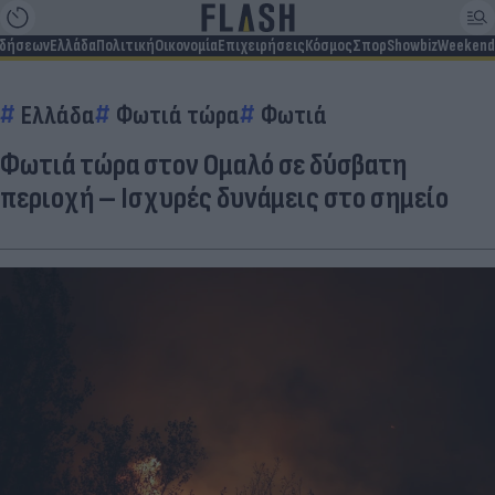
ιδήσεων
Ελλάδα
Πολιτική
Οικονομία
Επιχειρήσεις
Κόσμος
Σπορ
Showbiz
Weekend
Ελλάδα
Φωτιά τώρα
Φωτιά
Φωτιά τώρα στον Ομαλό σε δύσβατη
περιοχή – Ισχυρές δυνάμεις στο σημείο