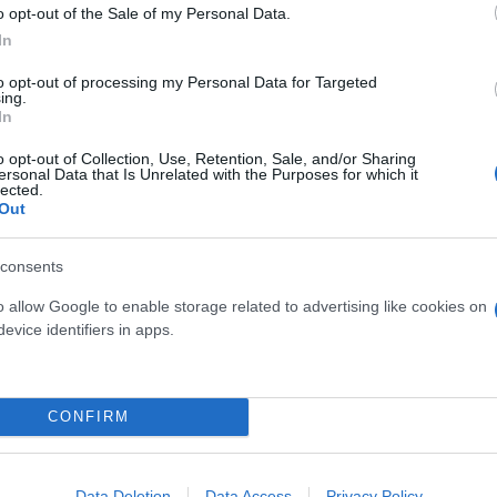
ίρνουμε το χαμένο βάρος;
o opt-out of the Sale of my Personal Data.
βιολογικού
In
σμού μας
to opt-out of processing my Personal Data for Targeted
ing.
In
o opt-out of Collection, Use, Retention, Sale, and/or Sharing
ersonal Data that Is Unrelated with the Purposes for which it
lected.
Τουρκία: Μετά το... φρένο 
Out
έρχονται στο επίκεντρο τα
consents
o allow Google to enable storage related to advertising like cookies on
evice identifiers in apps.
 μην μένεις στο σκοτάδι... ακολούθησε το F
CONFIRM
Data Deletion
Data Access
Privacy Policy