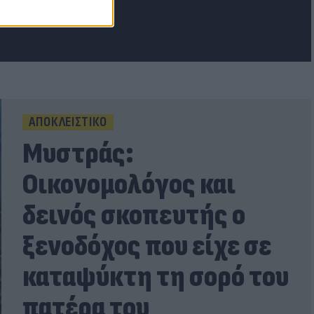
ΑΠΟΚΛΕΙΣΤΙΚΟ
Μυστράς:
Οικονομολόγος και
δεινός σκοπευτής ο
ξενοδόχος που είχε σε
καταψύκτη τη σορό του
πατέρα του