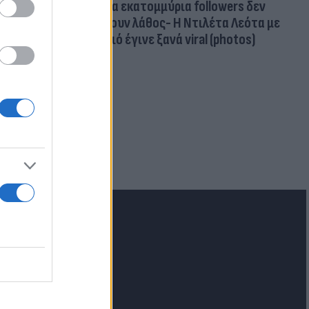
Δέκα εκατομμύρια followers δεν
κάνουν λάθος- Η Ντιλέτα Λεότα με
μαγιό έγινε ξανά viral (photos)
για τα F-35
 Eurofighter
lash.gr