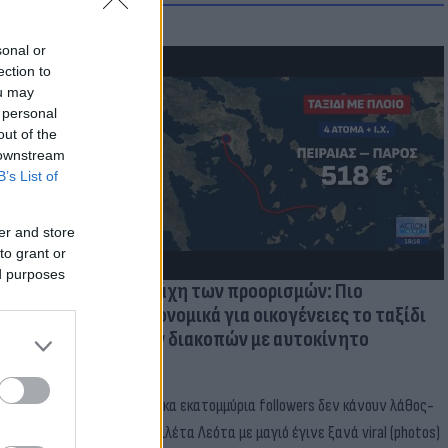
sonal or
ection to
ou may
μμονή με το
 personal
 πρόβλημα
out of the
 downstream
B’s List of
er and store
to grant or
ed purposes
Η μάχη των προορισμών: Πιο
οικονομικά για οικογένειες το ταξίδι
των διακοπών με αυτοκίνητο