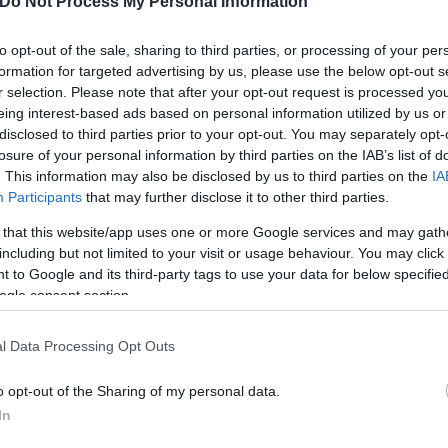
Do Not Process My Personal Information
to opt-out of the sale, sharing to third parties, or processing of your per
formation for targeted advertising by us, please use the below opt-out s
r selection. Please note that after your opt-out request is processed y
Skin dysmorphia: Όταν η ε
eing interest-based ads based on personal information utilized by us or
«τέλειο» δέρμα αποτελεί
ός στην παρουσίαση του
disclosed to third parties prior to your opt-out. You may separately opt-
ψυχικής υγείας
losure of your personal information by third parties on the IAB’s list of
άδες κόσμου στο γήπεδο
. This information may also be disclosed by us to third parties on the
IA
σπόρ (video)
Participants
that may further disclose it to other third parties.
 that this website/app uses one or more Google services and may gath
including but not limited to your visit or usage behaviour. You may click 
 to Google and its third-party tags to use your data for below specifi
ogle consent section.
l Data Processing Opt Outs
o opt-out of the Sharing of my personal data.
In