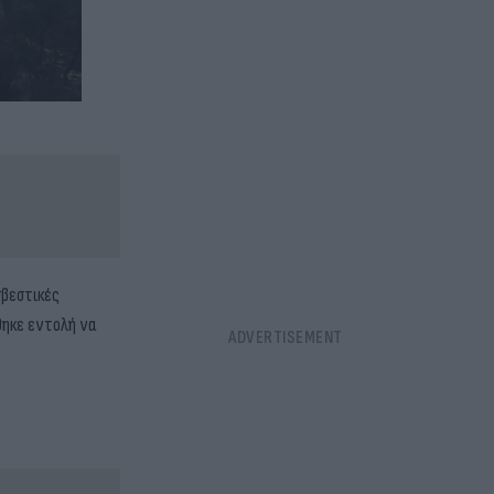
σβεστικές
θηκε εντολή να