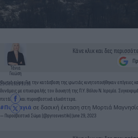
Κάνε κλικ και δες περισσότ
Τάνια
Γκιώση
Φωτιά τώρα: Για την κατάσβεση της φωτιάς κινητοποιήθηκαν επίγειες και
29.06.2023 13:51
δυνάμεις με επικεφαλής τον διοικητή της Π.Υ. Βόλου Ν. Ιερεμία. Συγκεκρ
πετάξουν και πυροσβεστικά ελικόπτερα.
#Πυρκαγιά
σε δασική έκταση στη Μορτιά Μαγνησίας
— Πυροσβεστικό Σώμα (@pyrosvestiki)
June 29, 2023