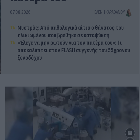
07.08.2026
ΕΛΈΝΗ ΚΑΡΑΘΆΝΟΥ
Μυστράς: Από παθολογικά αίτια ο θάνατος του
ηλικιωμένου που βρέθηκε σε καταψύκτη
«Έλεγε να μην ρωτούν για τον πατέρα του»: Τι
αποκαλύπτει στον FLASH συγγενής του 55χρονου
ξενοδόχου