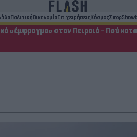
λάδα
Πολιτική
Οικονομία
Επιχειρήσεις
Κόσμος
Σπορ
Showb
κό «έμφραγμα» στον Πειραιά - Πού κατ