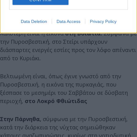
ξεκίνησαν τις ρίψεις νερού 4 αεροσκάφη και 3
ελικόπτερα.
Data Deletion
Data Access
Privacy Policy
Καλύτερη είναι η εικόνα
στη Βοιωτία.
Σύμφωνα με
την Πυροσβεστική, στο Στείρι υπάρχουν
διάσπαρτες ενεργές εστίες προς τον λόφο απέναντι
από το Κυριάκι.
Βελτιωμένη είναι, όπως έγινε γνωστό από την
Πυροσβεστική, η εικόνα της πυρκαγιάς, που
ξέσπασε το μεσημέρι του Σαββάτου σε δύσβατη
περιοχή,
στο Λοκρό Φθιώτιδας
Στην Πάρνηθα,
σύμφωνα με την Πυροσβεστική,
κατά την διάρκεια της νύχτας σημειώθηκαν
κάποιες αναζωπυρώσεις, κυρίως στη νοτιοδυτική