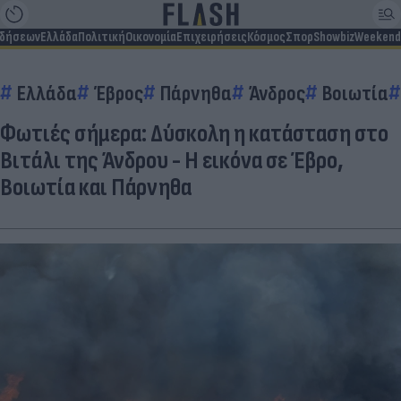
ιδήσεων
Ελλάδα
Πολιτική
Οικονομία
Επιχειρήσεις
Κόσμος
Σπορ
Showbiz
Weekend
Ελλάδα
Έβρος
Πάρνηθα
Άνδρος
Βοιωτία
Φωτιές σήμερα: Δύσκολη η κατάσταση στο
Βιτάλι της Άνδρου - Η εικόνα σε Έβρο,
Βοιωτία και Πάρνηθα