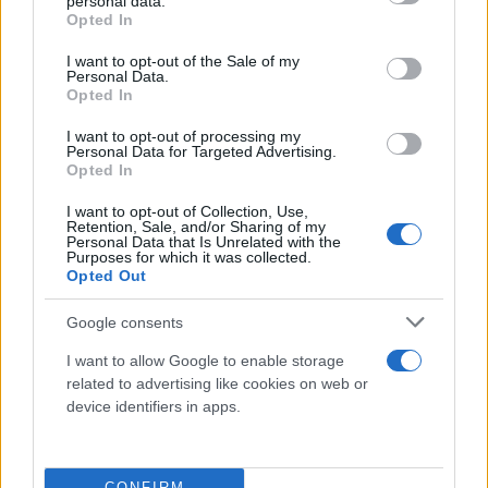
personal data.
grant or deny consent to Google and its third-party tags to
Opted In
use your data for below specified purposes in below Google
consent section.
I want to opt-out of the Sale of my
Personal Data.
Opted In
I want to opt-out of processing my
Personal Data for Targeted Advertising.
Opted In
Σύμφωνα με την Πυροσβεστική το κύριο μέτωπο
I want to opt-out of Collection, Use,
Retention, Sale, and/or Sharing of my
της πυρκαγιά
ς του Έβρου εντοπίζεται στην
Personal Data that Is Unrelated with the
Purposes for which it was collected.
περιοχή της Λεπτοκαρυάς,
ενώ
αναζωπυρώσεις
Opted Out
σημειώθηκαν κατά την διάρκεια της νύχτας στη
Google consents
Δαδιά
.
I want to allow Google to enable storage
related to advertising like cookies on web or
Στις επιχειρήσεις στον Έβρο συμμετέχουν ισχυρές
device identifiers in apps.
επίγειες πυροσβεστικές δυνάμεις, μαζί με
εθελοντές πυροσβέστες και δυνάμεις των Ενόπλων
Δυνάμεων ενώ από το πρώτο φως της ημέρας
CONFIRM