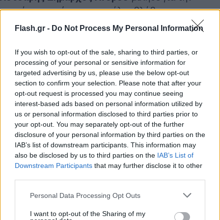
φωτιά στο νησί και τις μεγάλες βλάβες που
δημιουργήθηκαν στην ηλεκτροδότηση.
Flash.gr -
Do Not Process My Personal Information
«Αναμένουμε να επιχειρήσουν τα εναέρια και να
If you wish to opt-out of the sale, sharing to third parties, or
processing of your personal or sensitive information for
μπορέσουμε να μαζέψουμε το μέτωπο», είπε
targeted advertising by us, please use the below opt-out
μεταξύ άλλων προσθέτοντας ότι αυτή τη στιγμή οι
section to confirm your selection. Please note that after your
φλόγες δεν απειλούν κατοικημένη περιοχή και έτσι
opt-out request is processed you may continue seeing
έχει αρχίσει ο κόσμος να επιστρέφει στα σπίτια του
interest-based ads based on personal information utilized by
us or personal information disclosed to third parties prior to
στα χωριά που εκκενώθηκαν.
your opt-out. You may separately opt-out of the further
disclosure of your personal information by third parties on the
IAB’s list of downstream participants. This information may
also be disclosed by us to third parties on the
IAB’s List of
Downstream Participants
that may further disclose it to other
third parties.
Please note that this website/app uses one or more Google
Personal Data Processing Opt Outs
services and may gather and store information including but
not limited to your visit or usage behaviour. You may click to
I want to opt-out of the Sharing of my