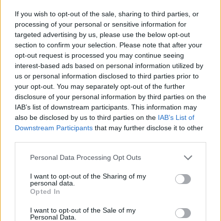
If you wish to opt-out of the sale, sharing to third parties, or
processing of your personal or sensitive information for
targeted advertising by us, please use the below opt-out
section to confirm your selection. Please note that after your
opt-out request is processed you may continue seeing
interest-based ads based on personal information utilized by
us or personal information disclosed to third parties prior to
your opt-out. You may separately opt-out of the further
disclosure of your personal information by third parties on the
IAB’s list of downstream participants. This information may
also be disclosed by us to third parties on the
IAB’s List of
Downstream Participants
that may further disclose it to other
third parties.
Ο ηθοποιός ανέφερε πως έχουν φύγει από τη ζωή
Please note that this website/app uses one or more Google
Personal Data Processing Opt Outs
services and may gather and store information including but
φίλοι του και λόγω κορονοϊού, αλλά και λόγω AIDS.
not limited to your visit or usage behaviour. You may click to
I want to opt-out of the Sharing of my
personal data.
grant or deny consent to Google and its third-party tags to
Opted In
Για τον γιο του Γιώργο είπε: «Είναι υπέροχο να
use your data for below specified purposes in below Google
consent section.
γίνεσαι γονιός. Θέλω να είμαι υγιής για να
I want to opt-out of the Sale of my
Personal Data.