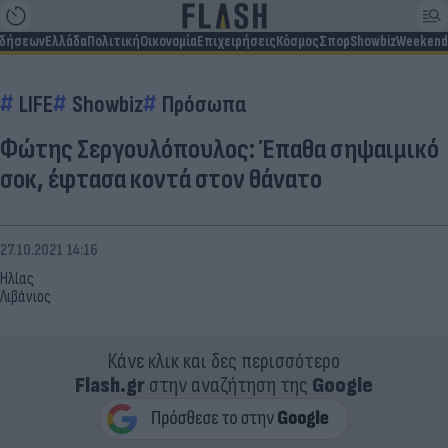
ιδήσεων
Ελλάδα
Πολιτική
Οικονομία
Επιχειρήσεις
Κόσμος
Σπορ
Showbiz
Weekend
LIFE
Showbiz
Πρόσωπα
Φώτης Σεργουλόπουλος: Έπαθα σηψαιμικό
σοκ, έφτασα κοντά στον θάνατο
27.10.2021 14:16
Ηλίας
Λιβάνιος
Κάνε κλικ και δες περισσότερο
Flash.gr
στην αναζήτηση της
Google