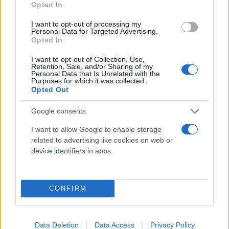
απολαμβάνω τη ζωή με τον γιο μου. Να τους
Opted In
δώσω τη χαρά να είμαστε μαζί για πολύ καιρό».
I want to opt-out of processing my
Personal Data for Targeted Advertising.
Opted In
I want to opt-out of Collection, Use,
Retention, Sale, and/or Sharing of my
Personal Data that Is Unrelated with the
Purposes for which it was collected.
Opted Out
Google consents
I want to allow Google to enable storage
related to advertising like cookies on web or
device identifiers in apps.
CONFIRM
Data Deletion
Data Access
Privacy Policy