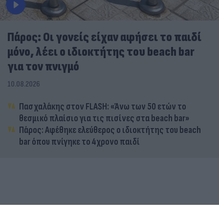
Πάρος: Οι γονείς είχαν αφήσει το παιδί
μόνο, λέει ο ιδιοκτήτης του beach bar
για τον πνιγμό
10.08.2026
Πασχαλάκης στον FLASH: «Άνω των 50 ετών το
θεσμικό πλαίσιο για τις πισίνες στα beach bar»
Πάρος: Αφέθηκε ελεύθερος ο ιδιοκτήτης του beach
bar όπου πνίγηκε το 4χρονο παιδί