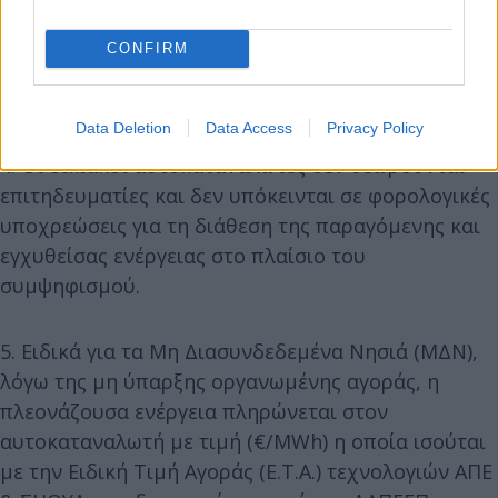
CONFIRM
Data Deletion
Data Access
Privacy Policy
4. Οι οικιακοί αυτοκαταναλωτές δεν θεωρούνται
επιτηδευματίες και δεν υπόκεινται σε φορολογικές
υποχρεώσεις για τη διάθεση της παραγόμενης και
εγχυθείσας ενέργειας στο πλαίσιο του
συμψηφισμού.
5. Ειδικά για τα Μη Διασυνδεδεμένα Νησιά (ΜΔΝ),
λόγω της μη ύπαρξης οργανωμένης αγοράς, η
πλεονάζουσα ενέργεια πληρώνεται στον
αυτοκαταναλωτή με τιμή (€/MWh) η οποία ισούται
με την Ειδική Τιμή Αγοράς (Ε.Τ.Α.) τεχνολογιών ΑΠΕ