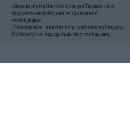
«Μετωπική» Ιταλίας-Ισπανίας για Σένγκεν: «Δεν
δεχόμαστε επιβολές από το εξωτερικό ή
τελεσίγραφα»
«Τελεσίγραφο» Ισπανίας στην Ιταλία για τη Σένγκεν:
Ζητά άρση των περιορισμών έως την Κυριακή