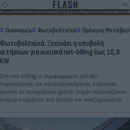
ιδήσεων
Ελλάδα
Πολιτική
Οικονομία
Επιχειρήσεις
Κόσμος
Σπορ
Showbiz
Weekend
Οικονομία
Φωτοβολταϊκά
Πράσινη Μετάβα
Φωτοβολταϊκά: Ξεκινάει η υποβολή
αιτήσεων για οικιακά net-billing έως 10,8
kW
Στο net-billing, ο συμψηφισμός μεταξύ
παραγόμενης και καταναλισκόμενης ενέργειας
γίνεται σε πραγματικό χρόνο. Τυχόν πλεονάζουσα
ενέργεια εγχέεται στο δίκτυο και αποζημιώνεται.