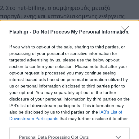
2. Στο net-billing, ο συμψηφισμός μεταξύ
παραγόμενης και καταναλισκόμενης ενέργειας
γίνεται σε πραγματικό χρόνο. Τυχόν πλεονάζουσα
ενέργεια εγχέεται στο δίκτυο και αποζημιώνεται
Flash.gr -
Do Not Process My Personal Information
για μια εικοσαετία με βάση την τιμή της
If you wish to opt-out of the sale, sharing to third parties, or
χονδρεμπορικής αγοράς τις ώρες της έγχυσης.
processing of your personal or sensitive information for
targeted advertising by us, please use the below opt-out
section to confirm your selection. Please note that after your
3. Για την εγκατάσταση φωτοβολταικών σταθμών
opt-out request is processed you may continue seeing
εγκατεστημένης ισχύος έως 10,8 kW με εφαρμογή
interest-based ads based on personal information utilized by
ταυτοχρονισμένου ή εικονικού ταυτοχρονισμένου
us or personal information disclosed to third parties prior to
συμψηφισμού αποκλειστικά για οικιακούς
your opt-out. You may separately opt-out of the further
disclosure of your personal information by third parties on the
καταναλωτές (νοικοκυριά) θεσπίστηκε ειδικό
IAB’s list of downstream participants. This information may
πρόγραμμα «Oικιακά Φωτοβολταϊκά».
also be disclosed by us to third parties on the
IAB’s List of
Downstream Participants
that may further disclose it to other
third parties.
Please note that this website/app uses one or more Google
Personal Data Processing Opt Outs