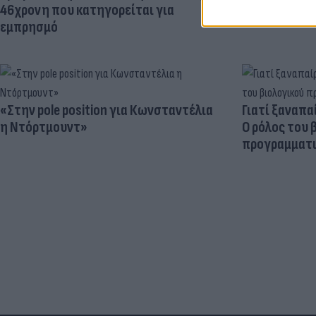
46χρονη που κατηγορείται για
εμπρησμό
«Στην pole position για Κωνσταντέλια
Γιατί ξαναπα
η Ντόρτμουντ»
Ο ρόλος του 
προγραμματι