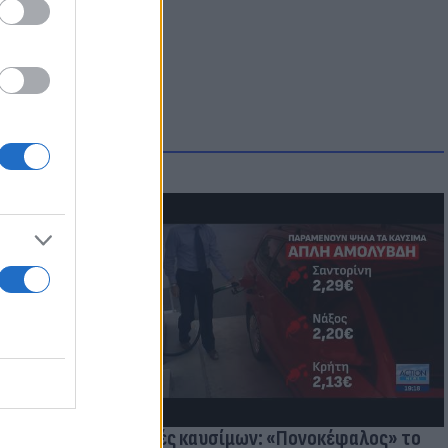
μμονή με το
 πρόβλημα
Τιμές καυσίμων: «Πονοκέφαλος» το