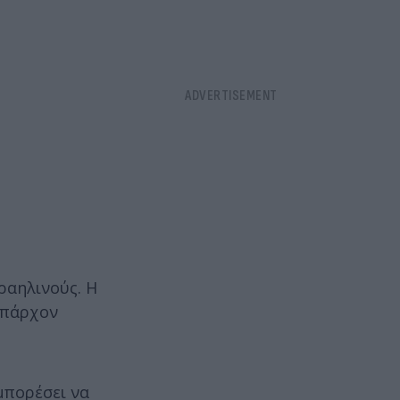
ραηλινούς. Η
 υπάρχον
μπορέσει να