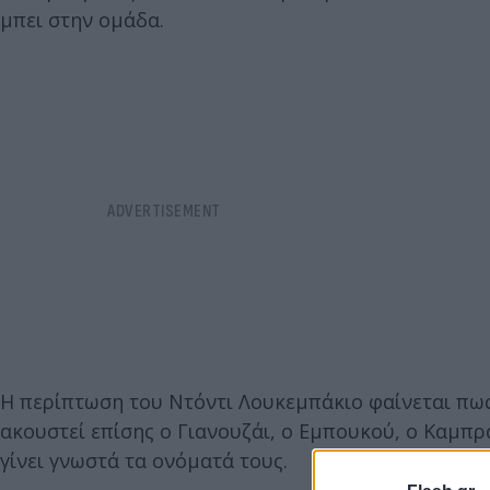
μπει στην ομάδα.
Η περίπτωση του Ντόντι Λουκεμπάκιο φαίνεται πως 
ακουστεί επίσης ο Γιανουζάι, ο Εμπουκού, ο Καμπρ
γίνει γνωστά τα ονόματά τους.