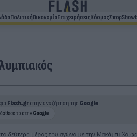
λάδα
Πολιτική
Οικονομία
Επιχειρήσεις
Κόσμος
Σπορ
Showb
Ολυμπιακός
ερο
Flash.gr
στην αναζήτηση της
Google
ο δεύτερο μέρος του αγώνα με την Μακάμπι Χάιφα