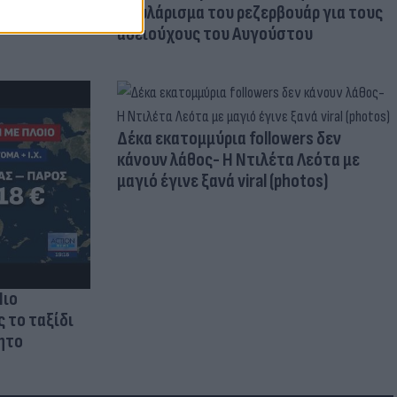
φουλάρισμα του ρεζερβουάρ για τους
αδειούχους του Αυγούστου
Δέκα εκατομμύρια followers δεν
κάνουν λάθος- Η Ντιλέτα Λεότα με
μαγιό έγινε ξανά viral (photos)
Πιο
ς το ταξίδι
ητο