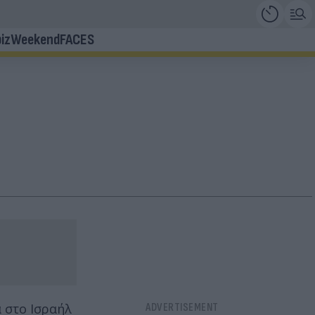
iz
Weekend
FACES
 στο Ισραήλ