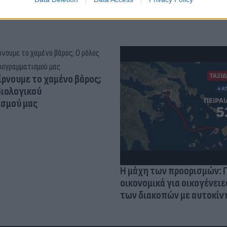
ίρνουμε το χαμένο βάρος;
βιολογικού
σμού μας
Η μάχη των προορισμών: 
οικονομικά για οικογένειε
των διακοπών με αυτοκίν