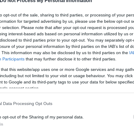
Do Not Process My Personal Information
αγματεύσεις με την Μπάρνσλεϊ για τον Ούγγρο κεντρ
to opt-out of the sale, sharing to third parties, or processing of your per
εται και για έναν αριστερό μπακ για να πλαισιώσει
formation for targeted advertising by us, please use the below opt-out s
r selection. Please note that after your opt-out request is processed y
eing interest-based ads based on personal information utilized by us or
disclosed to third parties prior to your opt-out. You may separately opt-
ερο
Flash.gr
στην αναζήτηση της
Google
losure of your personal information by third parties on the IAB’s list of
. This information may also be disclosed by us to third parties on the
IA
Participants
that may further disclose it to other third parties.
 that this website/app uses one or more Google services and may gath
including but not limited to your visit or usage behaviour. You may click 
 to Google and its third-party tags to use your data for below specifi
ogle consent section.
l Data Processing Opt Outs
o opt-out of the Sharing of my personal data.
In