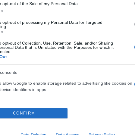
o opt-out of the Sale of my Personal Data.
In
to opt-out of processing my Personal Data for Targeted
ing.
In
o opt-out of Collection, Use, Retention, Sale, and/or Sharing
ersonal Data that Is Unrelated with the Purposes for which it
lected.
Out
consents
Skin dysmorphia: Όταν η ε
o allow Google to enable storage related to advertising like cookies on
«τέλειο» δέρμα αποτελεί
ός στην παρουσίαση του
evice identifiers in apps.
ψυχικής υγείας
άδες κόσμου στο γήπεδο
σπόρ (video)
CONFIRM
Data Deletion
Data Access
Privacy Policy