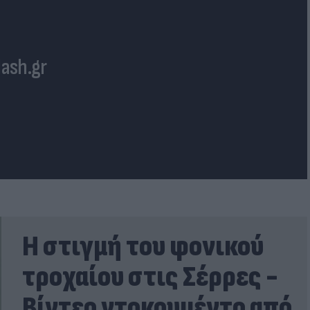
lash.gr
Η στιγμή του φονικού
τροχαίου στις Σέρρες -
Βίντεο ντοκουμέντο από