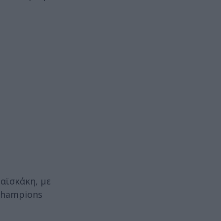
ραϊσκάκη, με
 Champions