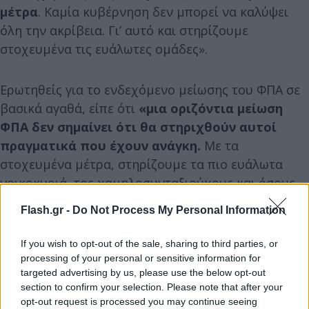
μέτρα
. Καμία κυβέρνηση δεν μπορεί να καλύψει
όλη την ακρίβεια. Γι’ αυτό και στηρίζουμε
στοχευμένα τις ευάλωτες ομάδες».
Ερωτηθείς για το ενδεχόμενο μείωσης του ΦΠΑ σε
βασικά αγαθά, είπε ότι
«μια οριζόντια μείωση
ΦΠΑ δεν σημαίνει ότι θα στηριχθούν αυτοί
πραγματικά που έχουν ανάγκη.
Με τα
στοχευμένα μέτρα, στηρίζουμε τα πιο ευάλωτα
νοικοκυριά, τος χαμηλοσυνταξιούχους και όσους
πραγματικά έχουν ανάγκη», συμπληρώνοντας πως
Flash.gr -
Do Not Process My Personal Information
«όλα τα μέτρα είναι στο τραπέζι και
αξιολογούνται,
όμως αυτό που στοχεύουμε είναι
If you wish to opt-out of the sale, sharing to third parties, or
η στήριξη των συμπολιτών που έχουν ανάγκη» και
processing of your personal or sensitive information for
targeted advertising by us, please use the below opt-out
ότι
«μια μείωση του ΦΠΑ, ίσως δεν φτάσει στον
section to confirm your selection. Please note that after your
τελικό καταναλωτή».
opt-out request is processed you may continue seeing