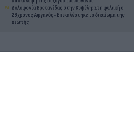
αποκάλυψη της συζύγου του Αφγανού
Δολοφονία Βρετανίδας στην Κυψέλη: Στη φυλακή ο
26χρονος Αφγανός- Επικαλέστηκε το δικαίωμα της
σιωπής