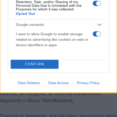
Retention, Sale, and/or Sharing of my
Personal Data that Is Unrelated with the
Purposes for which it was collected.
Opted Out
Google consents
I want to allow Google to enable storage
related to advertising like cookies on web or
device identifiers in apps.
«Καθημερινά γίνονται έλεγχοι και
επιβάλλονται πρόστιμα για αισχροκέρδεια.
Θα
CONFIRM
είμαστε αμείλικτοι στο κομμάτι της
αισχροκέρδειας. Αυτοί που θα σκεφτούν να
Data Deletion
Data Access
Privacy Policy
αισχροκερδήσουν, να ξέρουν ότι θα είμαστε
παντού, με ελέγχους σε όλη την επικράτεια»,
σημείωσε ο Νίκος Παπαθανάσης.
Σχετικά με αναφορές για ελλείψεις προϊόντων στην