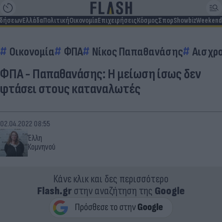
ιδήσεων
Ελλάδα
Πολιτική
Οικονομία
Επιχειρήσεις
Κόσμος
Σπορ
Showbiz
Weekend
Οικονομία
ΦΠΑ
Νίκος Παπαθανάσης
Αισχρ
ΦΠΑ - Παπαθανάσης: Η μείωση ίσως δεν
φτάσει στους καταναλωτές
02.04.2022 08:55
Έλλη
Κομνηνού
Κάνε κλικ και δες περισσότερο
Flash.gr
στην αναζήτηση της
Google