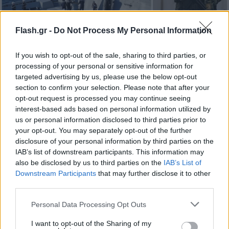
Flash.gr -
Do Not Process My Personal Information
If you wish to opt-out of the sale, sharing to third parties, or
25η Μαρτίου: Παρέλαση με «άρωμα» Belharra και
processing of your personal or sensitive information for
αναβαθμισμένα G3 – Τι θα δούμε πρώτη φορά
targeted advertising by us, please use the below opt-out
section to confirm your selection. Please note that after your
Με την ισχύ των Belharra, τους πυραύλους Aster 30 και τα
drones νέας γενιάς να κλέβουν την παράσταση, η φετινή
opt-out request is processed you may continue seeing
παρέλαση της 25ης Μαρτίου στην Αθήνα σηματοδοτεί την
interest-based ads based on personal information utilized by
επιχειρησιακή αναβάθμιση των Ενόπλων Δυνάμεων.
us or personal information disclosed to third parties prior to
your opt-out. You may separately opt-out of the further
Δημήτρης
disclosure of your personal information by third parties on the
23.03.2026 08:00
Κρικέλας
IAB’s list of downstream participants. This information may
also be disclosed by us to third parties on the
IAB’s List of
Downstream Participants
that may further disclose it to other
third parties.
Please note that this website/app uses one or more Google
Personal Data Processing Opt Outs
services and may gather and store information including but
not limited to your visit or usage behaviour. You may click to
I want to opt-out of the Sharing of my