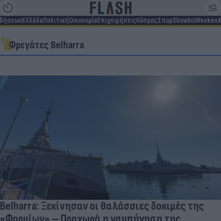
ιδήσεων
Ελλάδα
Πολιτική
Οικονομία
Επιχειρήσεις
Κόσμος
Σπορ
Showbiz
Weekend
Φρεγάτες Belharra
Belharra: Ξεκίνησαν οι θαλάσσιες δοκιμές της
«Φορμίων» – Προχωρά η ναυπήγηση της