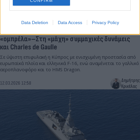
CONFIRM
Data Deletion
Data Access
Privacy Policy
Κύπρος: Ολοκληρώνεται η αντιπυραυλική
«ομπρέλα»–Στη «μάχη» συμμαχικές δυνάμεις
και Charles de Gaulle
Σε ύψιστη επιφυλακή η Κύπρος με ενισχυμένη προστασία από
ευρωπαϊκά πλοία και ελληνικά F-16, ενώ αναμένεται το γαλλικό
αεροπλανοφόρο και το HMS Dragon.
Δημήτρης
12.03.2026 12:58
Κρικέλας