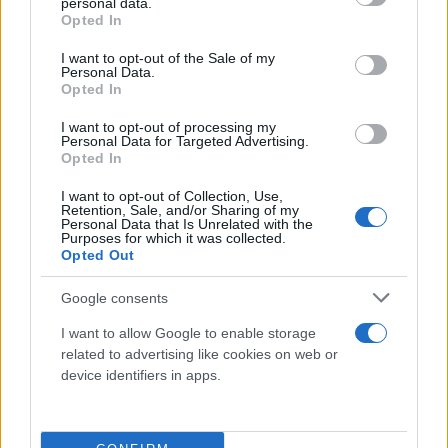
personal data.
grant or deny consent to Google and its third-party tags to
Opted In
use your data for below specified purposes in below Google
consent section.
I want to opt-out of the Sale of my
Personal Data.
Opted In
Υφυπουργός Άμυνας: Οι φρεγάτες μας δεν
I want to opt-out of processing my
παρέχουν πληροφορίες και στοιχεία επιτήρησης
Personal Data for Targeted Advertising.
Opted In
στο Ισράηλ
«Οι φρεγάτες μας δεν εξήλθαν των κυπριακών χωρικών
I want to opt-out of Collection, Use,
Retention, Sale, and/or Sharing of my
υδάτων», σημείωσε ο Θανάσης Δαβάκης.
Personal Data that Is Unrelated with the
Purposes for which it was collected.
Κατερίνα
Opted Out
13.03.2026 11:14
Κανάκη
Google consents
I want to allow Google to enable storage
related to advertising like cookies on web or
device identifiers in apps.