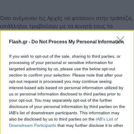
Όσο ανέμεναν τις Αρχές να φτάσουν στην τράπεζα,
υπάλληλοι τραβούσαν με τα κινητά τους το
απίστευτο περιστατικό ενώ άλλοι προσπαθούσαν
να σημειώσουν στη νεαρή γυναίκα ότι ο άνδρας
Flash.gr -
Do Not Process My Personal Information
που συνοδεύει είναι χλωμός και άρα... νεκρός.
If you wish to opt-out of the sale, sharing to third parties, or
processing of your personal or sensitive information for
«Δεν πιστεύω ότι αυτό που κάνετε είναι νόμιμο.
targeted advertising by us, please use the below opt-out
Δεν φαίνεται πολύ καλά ο κύριος. Είναι πολύ
section to confirm your selection. Please note that after your
opt-out request is processed you may continue seeing
χλωμός» παρατήρησε υπάλληλος της τράπεζας με
interest-based ads based on personal information utilized by
την γυναίκα να απαντά «έτσι είναι πάντα» και να
us or personal information disclosed to third parties prior to
προσθέτει απευθυνόμενη προς τον - νεκρό - άνδρα
your opt-out. You may separately opt-out of the further
disclosure of your personal information by third parties on the
στο αμαξίδιο «αν δεν αισθάνεσαι καλά μπορώ να σε
IAB’s list of downstream participants. This information may
πάω στο νοσοκομείο. Θέλεις να πάμε πάλι στο
also be disclosed by us to third parties on the
IAB’s List of
ξενοδοχείο;».
Downstream Participants
that may further disclose it to other
third parties.