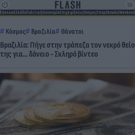
ιδήσεων
Ελλάδα
Πολιτική
Οικονομία
Επιχειρήσεις
Κόσμος
Σπορ
Showbiz
Weekend
Κόσμος
Βραζιλία
Θάνατοι
Βραζιλία: Πήγε στην τράπεζα τον νεκρό θείο
της για... δάνειο - Σκληρό βίντεο