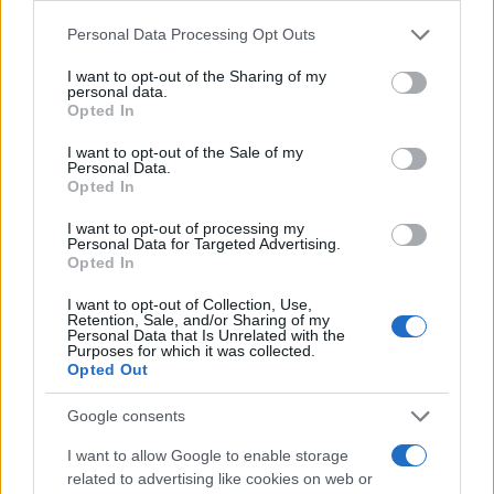
in Rio de Janeiro Brazil a women (Érika de Souza
Please note that this website/app uses one or more Google
Personal Data Processing Opt Outs
services and may gather and store information including but
Vieira Nunes) took the corpse of an elderly man
not limited to your visit or usage behaviour. You may click to
I want to opt-out of the Sharing of my
into a bank to try to take out a loan of R$17,000
personal data.
grant or deny consent to Google and its third-party tags to
Opted In
(USD $3,400), local Brazil media reported.
use your data for below specified purposes in below Google
Suspicious bank employees filmed the incident and
consent section.
I want to opt-out of the Sale of my
Personal Data.
called the police.…
pic.twitter.com/kzEzG6ORBP
Opted In
— interessingworld (@interssingworld)
April 17, 2024
I want to opt-out of processing my
Personal Data for Targeted Advertising.
Opted In
Τελικά στο υποκατάστημα της τράπεζας
κατέφθασαν διασώστες οι οποίοι διαπίστωσαν ότι
I want to opt-out of Collection, Use,
Retention, Sale, and/or Sharing of my
ο 68χρονος είχε καταλήξει λίγες ώρες νωρίτερα
Personal Data that Is Unrelated with the
Purposes for which it was collected.
ενώ λίγη ώρα αργότερα αστυνομικοί πέρασαν
Opted Out
χειροπέδες στη νεαρή γυναίκα.
Google consents
I want to allow Google to enable storage
related to advertising like cookies on web or