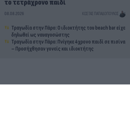
το τετράχρονο παιδί
08.08.2026
ΚΏΣΤΑΣ ΠΑΠΑΔΌΠΟΥΛΟΣ
Τραγωδία στην Πάρο: Ο ιδιοκτήτης του beach bar είχε
δηλωθεί ως ναυαγοσώστης
Τραγωδία στην Πάρο: Πνίγηκε 4χρονο παιδί σε πισίνα
– Προσήχθησαν γονείς και ιδιοκτήτης