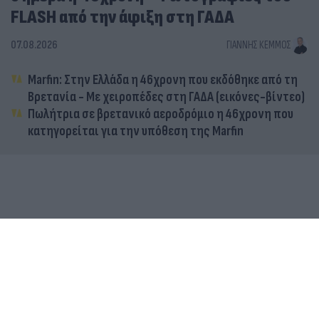
FLASH από την άφιξη στη ΓΑΔΑ
07.08.2026
ΓΙΆΝΝΗΣ ΚΈΜΜΟΣ
Marfin: Στην Ελλάδα η 46χρονη που εκδόθηκε από τη
Βρετανία - Με χειροπέδες στη ΓΑΔΑ (εικόνες-βίντεο)
Πωλήτρια σε βρετανικό αεροδρόμιο η 46χρονη που
κατηγορείται για την υπόθεση της Marfin