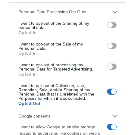
Please note that this website/app uses one or more Google
Personal Data Processing Opt Outs
services and may gather and store information including but
not limited to your visit or usage behaviour. You may click to
I want to opt-out of the Sharing of my
personal data.
grant or deny consent to Google and its third-party tags to
Opted In
use your data for below specified purposes in below Google
consent section.
I want to opt-out of the Sale of my
Personal Data.
Opted In
I want to opt-out of processing my
Personal Data for Targeted Advertising.
Opted In
I want to opt-out of Collection, Use,
Retention, Sale, and/or Sharing of my
Personal Data that Is Unrelated with the
Purposes for which it was collected.
Opted Out
Google consents
I want to allow Google to enable storage
related to advertising like cookies on web or