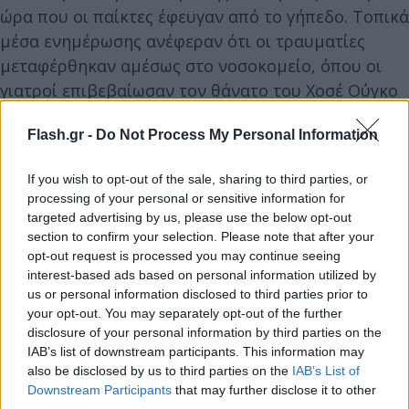
ώρα που οι παίκτες έφευγαν από το γήπεδο. Τοπικά
μέσα ενημέρωσης ανέφεραν ότι οι τραυματίες
μεταφέρθηκαν αμέσως στο νοσοκομείο, όπου οι
γιατροί επιβεβαίωσαν τον θάνατο του Χοσέ Ούγκο
ντε λα Κρουζ Μέσα, κατά την άφιξή του. Μένει να
Flash.gr -
Do Not Process My Personal Information
δούμε αν τελικά ο κεραυνός θα αποδειχθεί
μοιραίος και για άλλους παίκτες.
If you wish to opt-out of the sale, sharing to third parties, or
processing of your personal or sensitive information for
targeted advertising by us, please use the below opt-out
section to confirm your selection. Please note that after your
opt-out request is processed you may continue seeing
interest-based ads based on personal information utilized by
us or personal information disclosed to third parties prior to
your opt-out. You may separately opt-out of the further
disclosure of your personal information by third parties on the
IAB’s list of downstream participants. This information may
also be disclosed by us to third parties on the
IAB’s List of
Downstream Participants
that may further disclose it to other
third parties.