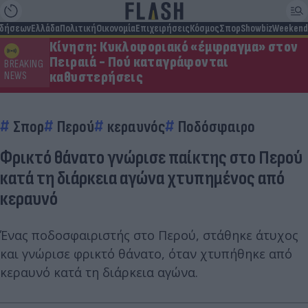
ιδήσεων
Ελλάδα
Πολιτική
Οικονομία
Επιχειρήσεις
Κόσμος
Σπορ
Showbiz
Weekend
Κίνηση: Κυκλοφοριακό «έμφραγμα» στον
Πειραιά - Πού καταγράφονται
BREAKING
καθυστερήσεις
NEWS
Σπορ
Περού
κεραυνός
Ποδόσφαιρο
Φρικτό θάνατο γνώρισε παίκτης στο Περού
κατά τη διάρκεια αγώνα χτυπημένος από
κεραυνό
Ένας ποδοσφαιριστής στο Περού, στάθηκε άτυχος
και γνώρισε φρικτό θάνατο, όταν χτυπήθηκε από
κεραυνό κατά τη διάρκεια αγώνα.