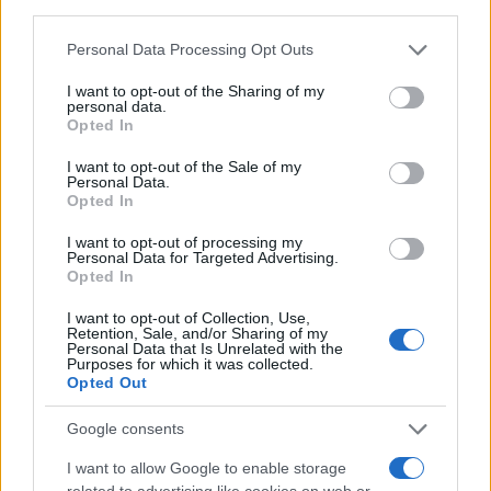
third parties.
Please note that this website/app uses one or more Google
Personal Data Processing Opt Outs
services and may gather and store information including but
not limited to your visit or usage behaviour. You may click to
I want to opt-out of the Sharing of my
personal data.
grant or deny consent to Google and its third-party tags to
Opted In
use your data for below specified purposes in below Google
consent section.
I want to opt-out of the Sale of my
Personal Data.
Opted In
I want to opt-out of processing my
Personal Data for Targeted Advertising.
Opted In
I want to opt-out of Collection, Use,
Retention, Sale, and/or Sharing of my
Personal Data that Is Unrelated with the
Purposes for which it was collected.
Opted Out
Google consents
Νησιά Ιονίου, Ήπειρος, δυτική Στερεά Ελλάδα,
I want to allow Google to enable storage
related to advertising like cookies on web or