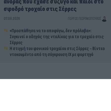
άνδρας που έχασε σύζυγο και παιδί στο
σφοδρό τροχαίο στις Σέρρες
07.08.2026
ΓΙΏΡΓΟΣ ΓΕΩΡΓΑΚΌΠΟΥΛΟΣ
«Προσπάθησα να το αποφύγω, δεν πρόλαβα»:
Συγκινεί ο οδηγός της νταλίκας για το τροχαίο στις
Σέρρες
Η στιγμή του φονικού τροχαίου στις Σέρρες - Βίντεο
ντοκουμέντο από τη σύγκρουση ΙΧ με φορτηγό