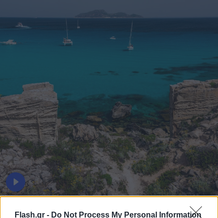
To αναπάντεχο δώρο της «Οδύσσειας» σε ένα
Flash.gr -
Do Not Process My Personal Information