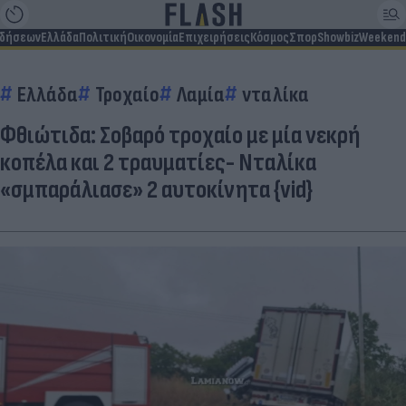
ιδήσεων
Ελλάδα
Πολιτική
Οικονομία
Επιχειρήσεις
Κόσμος
Σπορ
Showbiz
Weekend
Ελλάδα
Τροχαίο
Λαμία
νταλίκα
Φθιώτιδα: Σοβαρό τροχαίο με μία νεκρή
κοπέλα και 2 τραυματίες- Νταλίκα
«σμπαράλιασε» 2 αυτοκίνητα {vid}