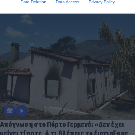
Data Deletion
Data Access
Privacy Policy
Απόγνωση στο Πόρτο Γερμενό: «Δεν έχει
μείνει τίποτε, ό,τι βλέπεις το έφτιαξα με