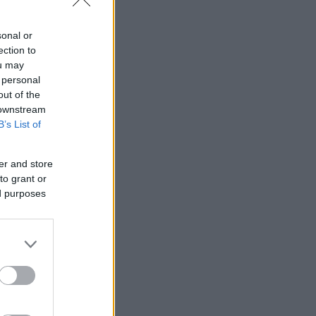
sonal or
ection to
ou may
 personal
out of the
 downstream
B’s List of
er and store
to grant or
ed purposes