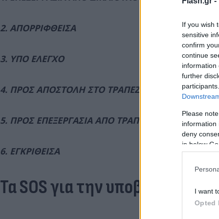
Flash.gr -
If you wish 
2. ΑΠΟΡΡΙΦΘΕΙΣΑ
sensitive in
confirm you
continue se
3. ΥΠΟ ΕΛΕΓΧΟ
information 
further disc
participants
4. ΠΡΟΣ ΑΠΟΣΤΟΛΗ ΣΤΟ ΤΡΑΠΕΖΙΚΟ ΙΔΡΥΜΑ
Downstream 
Please note
5. ΠΡΟΣ ΕΠΕΞΕΡΓΑΣΙΑ ΑΠΟ ΤΡΑΠΕΖΙΚΟ ΙΔΡΥΜΑ
information 
deny consent
in below Go
6. ΕΓΚΡΙΘΕΙΣΑ
Persona
Τα SOS για την υποβολή αιτήσ
I want t
Opted 