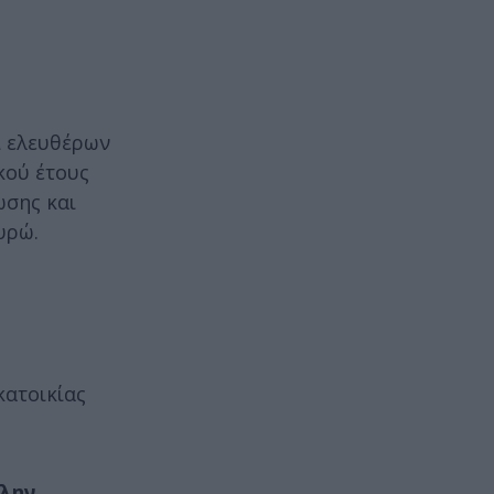
ι ελευθέρων
κού έτους
ωσης και
υρώ.
κατοικίας
πλην