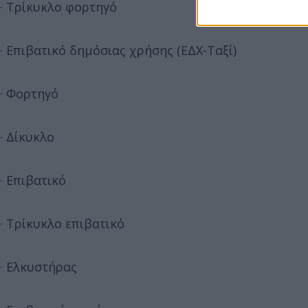
· Τρίκυκλο φορτηγό
· Επιβατικό δημόσιας χρήσης (ΕΔΧ-Ταξί)
· Φορτηγό
· Δίκυκλο
· Επιβατικό
· Τρίκυκλο επιβατικό
· Ελκυστήρας