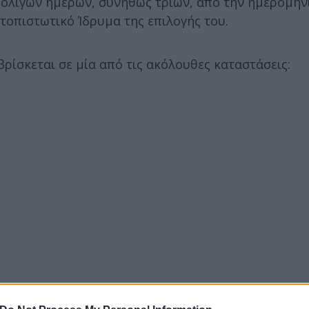
ός ολίγων ημερών, συνήθως τριών, από την ημερομην
τοπιστωτικό Ίδρυμα της επιλογής του.
βρίσκεται σε μία από τις ακόλουθες καταστάσεις: