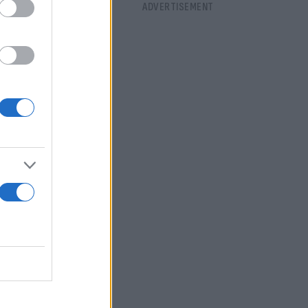
ο διαθέτει
sing).
η
ο και να μην
ν υποβάλλει
η πλατφόρμα
ήματα: