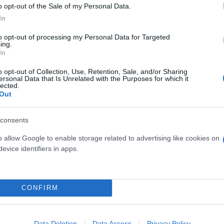
σμένο και να μην οφείλονται τέλη κυκλοφορίας
o opt-out of the Sale of my Personal Data.
In
να δηλωθεί από ένα μόνο φυσικό πρόσωπο, το οποί
to opt-out of processing my Personal Data for Targeted
ing.
 δυνάμει συμβολαίου χρηματοδοτικής μίσθωσης (lea
In
o opt-out of Collection, Use, Retention, Sale, and/or Sharing
ersonal Data that Is Unrelated with the Purposes for which it
να όχημα ή μοτοσυκλέτα-μοτοποδήλατο. Απαραίτητ
lected.
λατο να είναι σε κυκλοφορία, να είναι ασφαλισμέν
Out
consents
ς του φορολογικού έτους 2021. Έτσι, όσοι δεν έχου
o allow Google to enable storage related to advertising like cookies on
evice identifiers in apps.
άνει μέχρι τις 29 Αυγούστου, οπότε και «κλείνει» 
CONFIRM
 ιδιοκτήτες που έχουν ένα από τα παρακάτω οχ
Data Deletion
Data Access
Privacy Policy