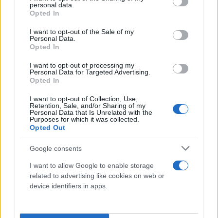
personal data.
grant or deny consent to Google and its third-party tags to
Opted In
Συναγερμός στα Χανιά: Νεκρός άνδρας σε
use your data for below specified purposes in below Google
εγκαταλελειμμένο κτήριο των δικαστικών
consent section.
I want to opt-out of the Sale of my
Personal Data.
φυλακών
Opted In
Νεκρός άνδρας εντοπίστηκε μέσα στο εγκαταλελειμμένο κτήριο
I want to opt-out of processing my
των παλιών δικαστικών φυλακών Χανίων, με τις αρχές να
Personal Data for Targeted Advertising.
διερευνούν τις συνθήκες θανάτου.
Opted In
Συντακτική
I want to opt-out of Collection, Use,
13.05.2026 19:49
Ομάδα
Retention, Sale, and/or Sharing of my
Personal Data that Is Unrelated with the
Flash.gr
Purposes for which it was collected.
Opted Out
Google consents
I want to allow Google to enable storage
related to advertising like cookies on web or
device identifiers in apps.