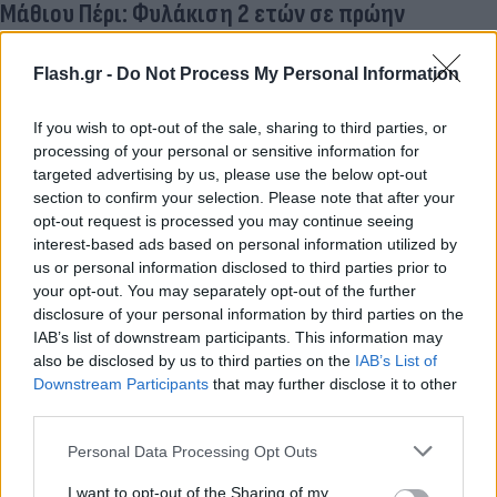
Μάθιου Πέρι: Φυλάκιση 2 ετών σε πρώην
παραγωγό του Χόλιγουντ για διακίνηση
κεταμίνης στον ηθοποιό
Flash.gr -
Do Not Process My Personal Information
Ο θάνατος του γνωστού ηθοποιού, σε ηλικία 54 ετών, είχε
προκαλέσει σοκ στις ΗΠΑ και στους απανταχού θαυμαστές
If you wish to opt-out of the sale, sharing to third parties, or
του.
processing of your personal or sensitive information for
targeted advertising by us, please use the below opt-out
Συντακτική
section to confirm your selection. Please note that after your
13.05.2026 23:55
Ομάδα
opt-out request is processed you may continue seeing
Flash.gr
interest-based ads based on personal information utilized by
us or personal information disclosed to third parties prior to
your opt-out. You may separately opt-out of the further
disclosure of your personal information by third parties on the
IAB’s list of downstream participants. This information may
also be disclosed by us to third parties on the
IAB’s List of
Downstream Participants
that may further disclose it to other
third parties.
Please note that this website/app uses one or more Google
Personal Data Processing Opt Outs
services and may gather and store information including but
not limited to your visit or usage behaviour. You may click to
I want to opt-out of the Sharing of my