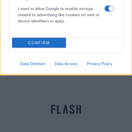
I want to allow Google to enable storage
related to advertising like cookies on web or
device identifiers in apps.
CONFIRM
Γλυκά Νερά: Απαντήσεις μέσα από την φυλακή θα
δώσει ο 33χρονος συζυγοκτόνος [vid]
Γιώργος
Data Deletion
Data Access
Privacy Policy
01.07.2021 18:50
Δημητρόπουλος