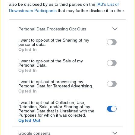
also be disclosed by us to third parties on the
IAB’s List of
Downstream Participants
that may further disclose it to other
third parties.
Please note that this website/app uses one or more Google
Personal Data Processing Opt Outs
services and may gather and store information including but
not limited to your visit or usage behaviour. You may click to
I want to opt-out of the Sharing of my
personal data.
grant or deny consent to Google and its third-party tags to
Opted In
use your data for below specified purposes in below Google
consent section.
I want to opt-out of the Sale of my
Personal Data.
Χρήστος Παππάς: Μεταφέρθηκε στις φυλακές
Opted In
Δομοκού - Ζήτησε να είναι μαζί με τον Γιάννη
I want to opt-out of processing my
Λαγό
Personal Data for Targeted Advertising.
Opted In
Παναγιώτης
02.07.2021 20:18
Αλεξανδρόπουλος
I want to opt-out of Collection, Use,
Retention, Sale, and/or Sharing of my
Personal Data that Is Unrelated with the
Purposes for which it was collected.
Opted Out
Google consents