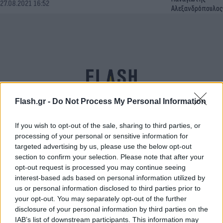
27.08.2021 16:52
Αλεξανδρόπουλος
Flash.gr -
Do Not Process My Personal Information
If you wish to opt-out of the sale, sharing to third parties, or
processing of your personal or sensitive information for
Δημήτρης Λιγνάδης: Αρνήθηκε να δώσει
targeted advertising by us, please use the below opt-out
απαντήσεις στην ανακρίτρια - Κατέθεσε
section to confirm your selection. Please note that after your
opt-out request is processed you may continue seeing
υπόμνημα
interest-based ads based on personal information utilized by
Παναγιώτης
us or personal information disclosed to third parties prior to
08.07.2021 15:05
Αλεξανδρόπουλος
your opt-out. You may separately opt-out of the further
disclosure of your personal information by third parties on the
IAB’s list of downstream participants. This information may