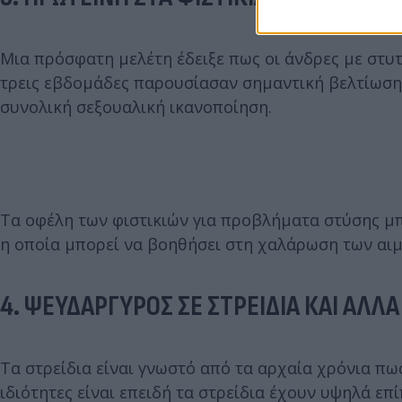
Μια πρόσφατη μελέτη έδειξε πως οι άνδρες με στυτ
τρεις εβδομάδες παρουσίασαν σημαντική βελτίωση 
συνολική σεξουαλική ικανοποίηση.
Τα οφέλη των φιστικιών για προβλήματα στύσης μπ
η οποία μπορεί να βοηθήσει στη χαλάρωση των αι
4. ΨΕΥΔΑΡΓΥΡΟΣ ΣΕ ΣΤΡEIΔΙΑ ΚΑΙ ΑΛΛ
Τα στρείδια είναι γνωστό από τα αρχαία χρόνια πως
ιδιότητες είναι επειδή τα στρείδια έχουν υψηλά ε