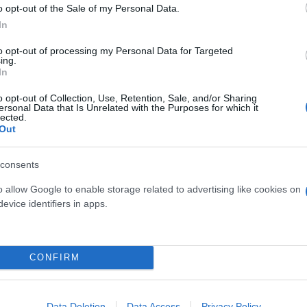
o opt-out of the Sale of my Personal Data.
Α
In
to opt-out of processing my Personal Data for Targeted
ing.
In
ιαπίστωσε ότι τα φλαβονοειδή στη μαύρη σοκολάτα
ναι καλό για προβλήματα στύσης που οφείλονται σε
o opt-out of Collection, Use, Retention, Sale, and/or Sharing
ersonal Data that Is Unrelated with the Purposes for which it
ιδωτικά που προστατεύουν τα φυτά από τις τοξίνες
lected.
Out
consents
o allow Google to enable storage related to advertising like cookies on
evice identifiers in apps.
τιοξειδωτικά έχουν παρόμοια αποτελέσματα στους 
εσης και στη μείωση της χοληστερόλης, που είναι 
υργία.
CONFIRM
Data Deletion
Data Access
Privacy Policy