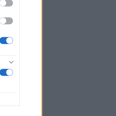
 βελτιώνουν
 κακή
 και βοηθούν
ανθρώπους.
και οι δύο