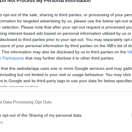
Do Not Process My Personal Information
to opt-out of the sale, sharing to third parties, or processing of your per
Α ΚΑΙ ΠΑΝΤΖΑΡΙΑ
formation for targeted advertising by us, please use the below opt-out s
r selection. Please note that after your opt-out request is processed y
eing interest-based ads based on personal information utilized by us or
 το σπανάκι, μπορεί να αυξήσουν την κυκλοφορία λ
disclosed to third parties prior to your opt-out. You may separately opt-
losure of your personal information by third parties on the IAB’s list of
υμός των τεύτλων έχει βρεθεί ότι είναι πλούσιος σε
. This information may also be disclosed by us to third parties on the
IA
μαίνει ότι ανοίγουν τα αιμοφόρα αγγεία και αυξάνου
Participants
that may further disclose it to other third parties.
 that this website/app uses one or more Google services and may gath
including but not limited to your visit or usage behaviour. You may click 
 to Google and its third-party tags to use your data for below specifi
ogle consent section.
ρμάκων των ΗΠΑ εγκρίνει το πρώτο φάρμακο ΕΔ το 
l Data Processing Opt Outs
ετικά με τις ευεργετικές επιδράσεις των νιτρικών 
o opt-out of the Sharing of my personal data.
σιμοποιούνται σήμερα βασίζονται στις χαλαρωτικές
In
ν το πέος.