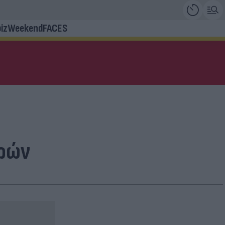
iz
Weekend
FACES
δρών