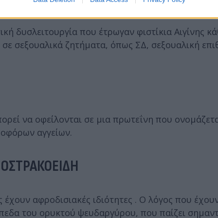
ική δυσλειτουργία που έτρωγαν φιστίκια Αιγίνης κά
σε σεξουαλικά ζητήματα, όπως ΣΔ, σεξουαλική επι
ορεί να οφείλονται σε μια πρωτεΐνη που ονομάζετα
μοφόρων αγγείων.
Α ΟΣΤΡΑΚΟΕΙΔΗ
 έχουν αφροδισιακές ιδιότητες . Ο λόγος που έχουν
πίπεδα του ορυκτού ψευδαργύρου, που παίζει σημαν