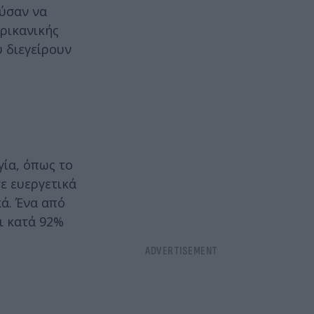
ύσαν να
ερικανικής
 διεγείρουν
γία, όπως το
ε ευεργετικά
ά. Ένα από
ι κατά 92%