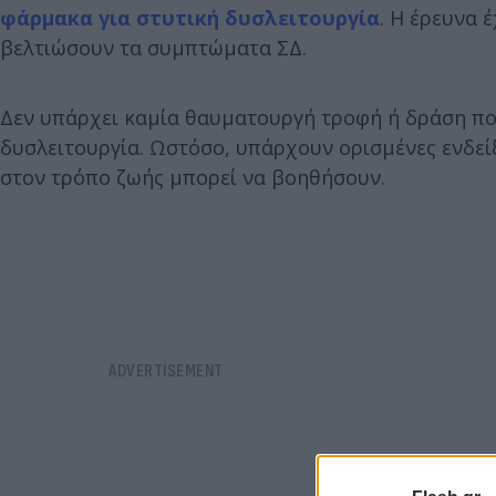
φάρμακα για στυτική δυσλειτουργία
. Η έρευνα 
βελτιώσουν τα συμπτώματα ΣΔ.
Δεν υπάρχει καμία θαυματουργή τροφή ή δράση που
δυσλειτουργία. Ωστόσο, υπάρχουν ορισμένες ενδεί
στον τρόπο ζωής μπορεί να βοηθήσουν.