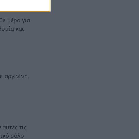
θε μέρα για
θυμία και
ι αργινίνη,
 αυτές τις
τικό ρόλο