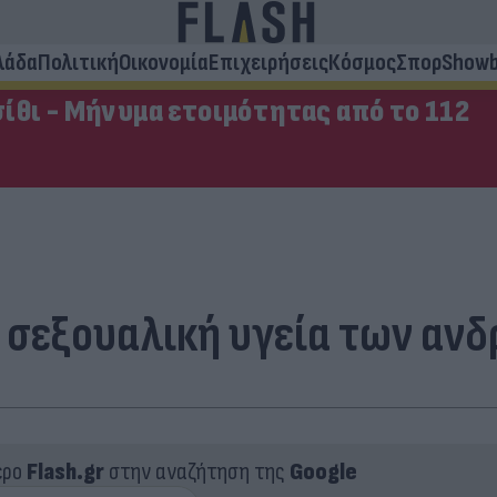
λάδα
Πολιτική
Οικονομία
Επιχειρήσεις
Κόσμος
Σπορ
Showb
ίθι - Μήνυμα ετοιμότητας από το 112
ν σεξουαλική υγεία των αν
ερο
Flash.gr
στην αναζήτηση της
Google