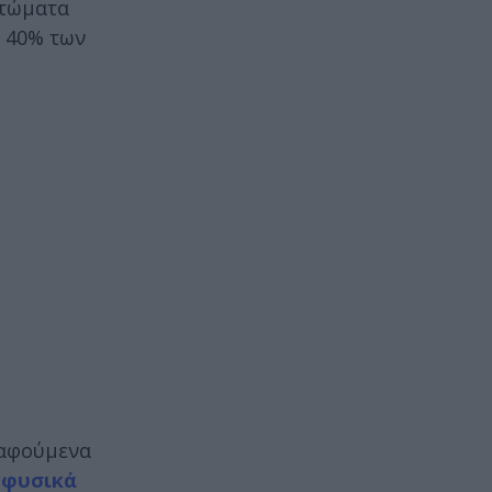
πτώματα
ό 40% των
ραφούμενα
α
φυσικά