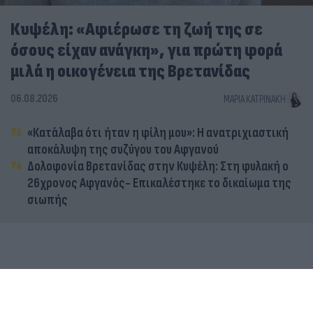
Κυψέλη: «Αφιέρωσε τη ζωή της σε
όσους είχαν ανάγκη», για πρώτη φορά
μιλά η οικογένεια της Βρετανίδας
06.08.2026
ΜΑΡΊΑ ΚΑΤΡΙΝΆΚΗ
«Κατάλαβα ότι ήταν η φίλη μου»: Η ανατριχιαστική
αποκάλυψη της συζύγου του Αφγανού
Δολοφονία Βρετανίδας στην Κυψέλη: Στη φυλακή ο
26χρονος Αφγανός- Επικαλέστηκε το δικαίωμα της
σιωπής