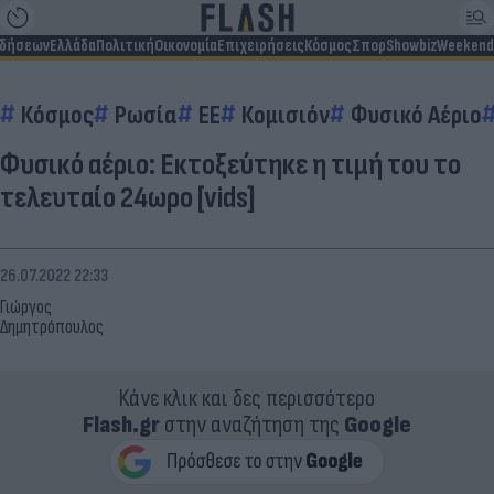
ιδήσεων
Ελλάδα
Πολιτική
Οικονομία
Επιχειρήσεις
Κόσμος
Σπορ
Showbiz
Weekend
Κόσμος
Ρωσία
EE
Κομισιόν
Φυσικό Αέριο
Φυσικό αέριο: Εκτοξεύτηκε η τιμή του το
τελευταίο 24ωρο [vids]
26.07.2022 22:33
Γιώργος
Δημητρόπουλος
Κάνε κλικ και δες περισσότερο
Flash.gr
στην αναζήτηση της
Google