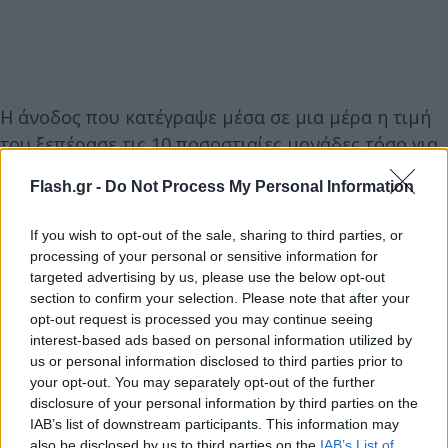
Η άνοδος που κατέγραψε μέσα σε μια μέρα η τιμή
του ξεπέρασε τις 10 ποσοστιαίες μονάδες τόσο για
τα συμβόλαια μελλοντικής παράδοσης ολλανδικού
Flash.gr -
Do Not Process My Personal Information
φυσικού αερίου όσο και για τα αντίστοιχα
βρετανικά με την μηναία αύξηση να… τρομάζει.
If you wish to opt-out of the sale, sharing to third parties, or
processing of your personal or sensitive information for
targeted advertising by us, please use the below opt-out
Σύμφωνα με όσα έχουν γίνει γνωστά το TTF Gas
section to confirm your selection. Please note that after your
(ευρωπαϊκό) έκλεισε με αύξηση 13,19%, η οποία
opt-out request is processed you may continue seeing
σημαίνει σε ημερήσια άνοδο 23,3 ευρώ η
interest-based ads based on personal information utilized by
us or personal information disclosed to third parties prior to
Μεγαβατώρα και την τιμή του να διαμορφώνεται
your opt-out. You may separately opt-out of the further
στα 199,92 ευρώ η Μεγαβατώρα.
disclosure of your personal information by third parties on the
IAB’s list of downstream participants. This information may
also be disclosed by us to third parties on the
IAB’s List of