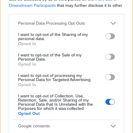
Με βάση του υπολογισμούς η μηναία αύξηση της
Downstream Participants
that may further disclose it to other
τιμής του φυσικού αερίου φτάνει στο 65,31% και η
third parties.
ετήσια στο 469,31%.
Please note that this website/app uses one or more Google
Personal Data Processing Opt Outs
services and may gather and store information including but
Από την άλλη το UK Gas (βρετανικό) έκλεισε
not limited to your visit or usage behaviour. You may click to
I want to opt-out of the Sharing of my
personal data.
grant or deny consent to Google and its third-party tags to
σήμερα με αύξηση 17,32%. Αυτό σημαίνει 55,5
Opted In
use your data for below specified purposes in below Google
πένες ανά θερμική μονάδα άνοδο την ημέρα, με
consent section.
I want to opt-out of the Sale of my
αποτέλεσμα η τιμή του να διαμορφωθεί στα 375,97
Personal Data.
Opted In
πένες ανά θερμική μονάδα. Η μηνιαία ποσοστιαία
άνοδος της τιμής αγγίζει το 118,70% και η ετήσια το
I want to opt-out of processing my
Personal Data for Targeted Advertising.
292,49%.
Opted In
I want to opt-out of Collection, Use,
Να σημειωθεί ότι ο Ιούνιος που μας πέρασε έκλεισε
Retention, Sale, and/or Sharing of my
Personal Data that Is Unrelated with the
με τη μεγαλύτερη μηνιαία άνοδο της τιμής φυσικού
Purposes for which it was collected.
Opted Out
αερίου στην Ευρώπη από τον περασμένο
Σεπτέμβριο. Το ποσοστό του ξεπέρασε το 50% μετά
Google consents
την μείωση των ροών από τη Ρωσία.