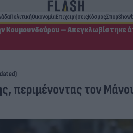
λάδα
Πολιτική
Οικονομία
Επιχειρήσεις
Κόσμος
Σπορ
Showb
ην Κουμουνδούρου – Απεγκλωβίστηκε ά
dated)
ης, περιμένοντας τον Μάνο