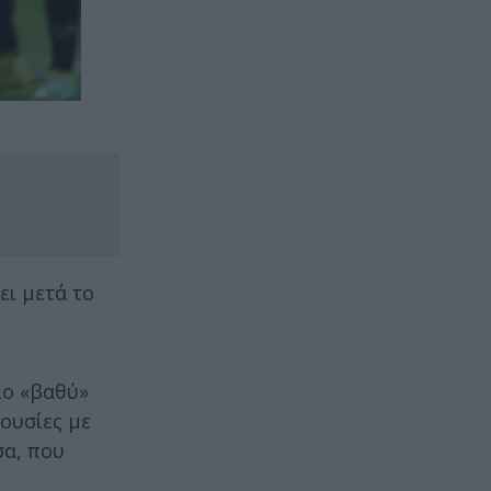
ει μετά το
ιο «βαθύ»
πουσίες με
σα, που