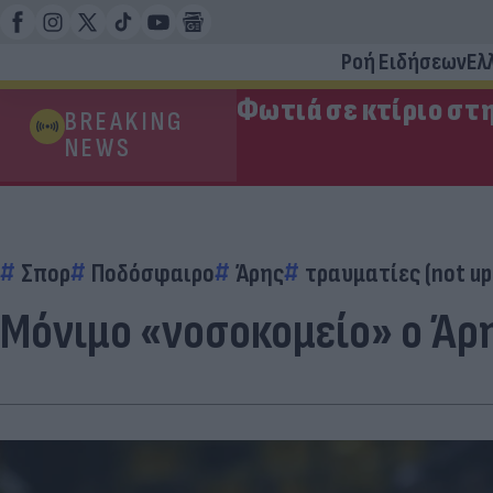
Ροή Ειδήσεων
Ελ
Φωτιά σε κτίριο στ
BREAKING
NEWS
Σπορ
Ποδόσφαιρο
Άρης
τραυματίες (not up
Μόνιμο «νοσοκομείο» ο Άρ