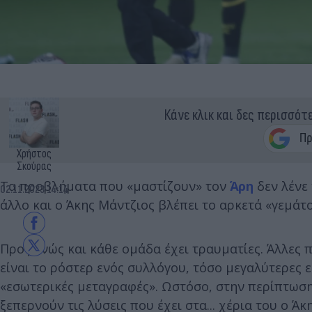
Κάνε κλικ και δες περισσότ
Χρήστος
Σκούρας
Τα προβλήματα που «μαστίζουν» τον
Άρη
δεν λένε 
02.11.2023 14:14
άλλο και ο Άκης Μάντζιος βλέπει το αρκετά «γεμάτο
Προφανώς και κάθε ομάδα έχει τραυματίες. Άλλες π
είναι το ρόστερ ενός συλλόγου, τόσο μεγαλύτερες ε
«εσωτερικές μεταγραφές». Ωστόσο, στην περίπτωση
ξεπερνούν τις λύσεις που έχει στα... χέρια του ο Άκ