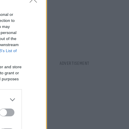
sonal or
ection to
ou may
 personal
out of the
 downstream
B’s List of
er and store
to grant or
ed purposes