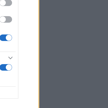
ί της ουσίας
ά και για το
του
υ Άρη μέχρι
πα και θα
ιάννινα
στην οποία