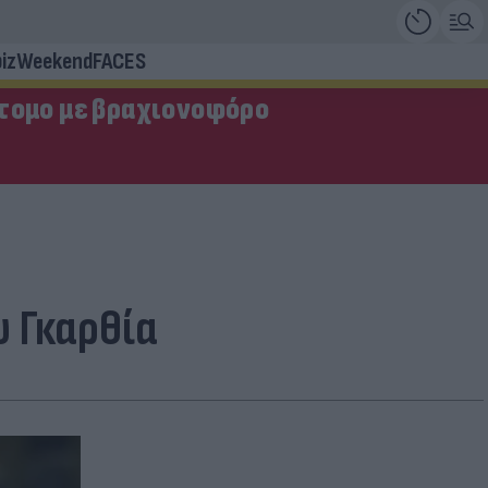
iz
Weekend
FACES
τομο με βραχιονοφόρο
υ Γκαρθία