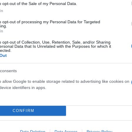
o opt-out of the Sale of my Personal Data.
In
καίρι, έφεραν πολλούς καινούργιους παίκτες και επ
ούν να στηριχθούν για τις θέσεις των βασικών, αλλ
to opt-out of processing my Personal Data for Targeted
ing.
αι η λίστα των απουσιών όλο και μεγαλώνει...
In
o opt-out of Collection, Use, Retention, Sale, and/or Sharing
ersonal Data that Is Unrelated with the Purposes for which it
 γόνατο, θα χρειαστεί να ξαναπεράσει την πόρτα 
lected.
επέμβαση. Συνεπώς, δεν υπολογίζεται στα πλάνα το
Out
λντ Ματαρίτα υπέστη θλάση πρώτου βαθμού στη γάμ
ς Οντουμπάτζιο που χτύπησε στο ματς με τον ΠΑΣ Γ
consents
σε 15 ημέρες για να είναι βέβαιη η κατάστασή του 
o allow Google to enable storage related to advertising like cookies on
evice identifiers in apps.
CONFIRM
Data Deletion
Data Access
Privacy Policy