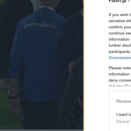
Flash.gr -
If you wish 
sensitive in
confirm you
continue se
information 
further disc
participants
Downstream 
Please note
information 
deny consent
in below Go
Persona
I want t
Opted 