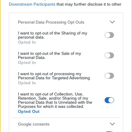
Ελλάδα από τις 4 Σεπτεμβρίου σε δύο
Downstream Participants
that may further disclose it to other
third parties.
16
αποχρώσεις: Γκρι και Silver
. Για περισσότερες
πληροφορίες σχετικά με το Galaxy Tab S10 Lite,
Please note that this website/app uses one or more Google
Personal Data Processing Opt Outs
services and may gather and store information including but
επισκεφθείτε το
Samsung Global Newsroom
ή
not limited to your visit or usage behaviour. You may click to
I want to opt-out of the Sharing of my
το
Samsung.com
.
personal data.
grant or deny consent to Google and its third-party tags to
Opted In
use your data for below specified purposes in below Google
consent section.
I want to opt-out of the Sale of my
Personal Data.
Opted In
I want to opt-out of processing my
Personal Data for Targeted Advertising.
Opted In
I want to opt-out of Collection, Use,
Retention, Sale, and/or Sharing of my
Personal Data that Is Unrelated with the
Purposes for which it was collected.
Opted Out
Google consents