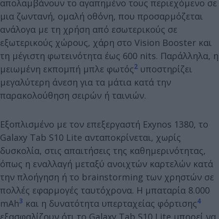
απολαμβάνουν το αγαπημένο τους περιεχόμενο σε
μια ζωντανή, ομαλή οθόνη, που προσαρμόζεται
ανάλογα με τη χρήση από εσωτερικούς σε
εξωτερικούς χώρους, χάρη στο Vision Booster και
τη μέγιστη φωτεινότητα έως 600 nits. Παράλληλα, η
2
μειωμένη εκπομπή μπλε φωτός
υποστηρίζει
μεγαλύτερη άνεση για τα μάτια κατά την
παρακολούθηση σειρών ή ταινιών.
Εξοπλισμένο με τον επεξεργαστή Exynos 1380, το
Galaxy Tab S10 Lite ανταποκρίνεται, χωρίς
δυσκολία, στις απαιτήσεις της καθημερινότητας,
όπως η εναλλαγή μεταξύ ανοιχτών καρτελών κατά
την πλοήγηση ή το brainstorming των χρηστών σε
πολλές εφαρμογές ταυτόχρονα. Η μπαταρία 8.000
3
4
mAh
και η δυνατότητα υπερταχείας φόρτισης
εξασφαλίζουν ότι το Galaxy Tab S10 Lite μπορεί να