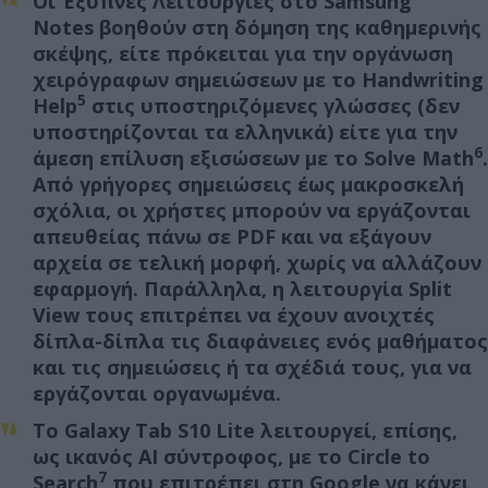
Οι
Έξυπνες Λειτουργίες στο Samsung
Notes
βοηθούν στη δόμηση της καθημερινής
σκέψης, είτε πρόκειται για την οργάνωση
χειρόγραφων σημειώσεων με το
Handwriting
5
Help
στις υποστηριζόμενες γλώσσες (δεν
υποστηρίζονται τα ελληνικά)
είτε για την
6
άμεση επίλυση εξισώσεων με το
Solve Math
.
Από γρήγορες σημειώσεις έως μακροσκελή
σχόλια, οι χρήστες μπορούν να εργάζονται
απευθείας πάνω σε PDF και να εξάγουν
αρχεία σε τελική μορφή, χωρίς να αλλάζουν
εφαρμογή. Παράλληλα, η λειτουργία
Split
View
τους επιτρέπει να έχουν ανοιχτές
δίπλα-δίπλα τις διαφάνειες ενός μαθήματος
και τις σημειώσεις ή τα σχέδιά τους, για να
εργάζονται οργανωμένα.
Το Galaxy Tab S10 Lite λειτουργεί, επίσης,
ως ικανός AI σύντροφος, με το
Circle to
7
Search
που επιτρέπει στη Google να κάνει