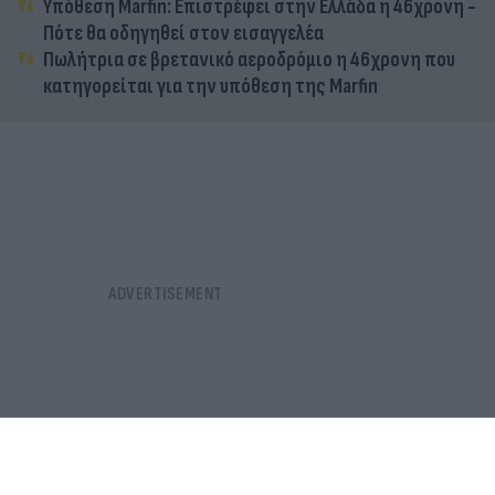
Υπόθεση Marfin: Επιστρέφει στην Ελλάδα η 46χρονη -
Πότε θα οδηγηθεί στον εισαγγελέα
Πωλήτρια σε βρετανικό αεροδρόμιο η 46χρονη που
κατηγορείται για την υπόθεση της Marfin