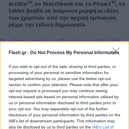
14
15
ArcSite
, το Sketchbook και το Picsart
, το
tablet βοηθά να παίρνουν μορφή οι ιδέες
των χρηστών, από την αρχική έμπνευση
μέχρι την τελική δημιουργία.
Οι χρήστες μπορούν να δοκιμάσουν πολλές από
αυτές τις εφαρμογές με αποκλειστικά προνόμια,
Flash.gr -
Do Not Process My Personal Information
όπως 1 έτος δωρεάν πλήρους έκδοσης του
Goodnotes, 6 μήνες δωρεάν στο Clip Studio Paint
If you wish to opt-out of the sale, sharing to third parties, or
με 20% έκπτωση στην πρώτη συνδρομή, 66%
processing of your personal or sensitive information for
έκπτωση στο LumaFusion, 1 μήνα δωρεάν στο
targeted advertising by us, please use the below opt-out
section to confirm your selection. Please note that after your
Creator Pass και 1 μήνα δωρεάν στο Notion Plus με
opt-out request is processed you may continue seeing
Notion AI.
interest-based ads based on personal information utilized by
us or personal information disclosed to third parties prior to
your opt-out. You may separately opt-out of the further
Διαθεσιμότητα
disclosure of your personal information by third parties on the
IAB’s list of downstream participants. This information may
Το Galaxy Tab S10 Lite θα είναι διαθέσιμο στην
also be disclosed by us to third parties on the
IAB’s List of