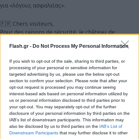
για «λόγους ασφαλείας».
🇫🇷 Chers visiteurs,
Pour des raisons de sécurité, le château de
Versailles évacue les visiteurs et ferme ses portes
Flash.gr -
Do Not Process My Personal Information
ce jour, mardi 17 octobre.
Nous vous remercions de votre compréhension.
If you wish to opt-out of the sale, sharing to third parties, or
pic.twitter.com/4R9NlVhIos
processing of your personal or sensitive information for
targeted advertising by us, please use the below opt-out
— Château de Versailles (@CVersailles)
October 17,
section to confirm your selection. Please note that after your
2023
opt-out request is processed you may continue seeing
interest-based ads based on personal information utilized by
us or personal information disclosed to third parties prior to
your opt-out. You may separately opt-out of the further
disclosure of your personal information by third parties on the
IAB’s list of downstream participants. This information may
also be disclosed by us to third parties on the
IAB’s List of
Downstream Participants
that may further disclose it to other