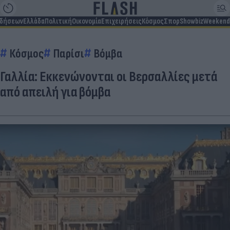
ιδήσεων
Ελλάδα
Πολιτική
Οικονομία
Επιχειρήσεις
Κόσμος
Σπορ
Showbiz
Weekend
Κόσμος
Παρίσι
Βόμβα
Γαλλία: Εκκενώνονται οι Βερσαλλίες μετά
από απειλή για βόμβα