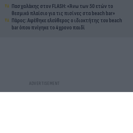
Πασχαλάκης στον FLASH: «Άνω των 50 ετών το
θεσμικό πλαίσιο για τις πισίνες στα beach bar»
Πάρος: Αφέθηκε ελεύθερος ο ιδιοκτήτης του beach
bar όπου πνίγηκε το 4χρονο παιδί