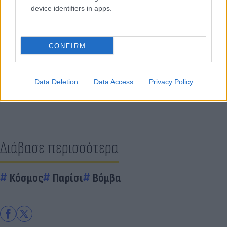
device identifiers in apps.
Κάνε κλικ και δες περισσότερο
CONFIRM
Flash.gr
στην αναζήτηση της
Google
Data Deletion
Data Access
Privacy Policy
Διάβασε περισσότερα
Κόσμος
Παρίσι
Βόμβα