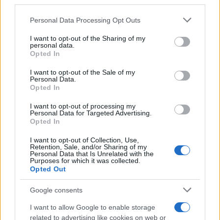
third parties.
Please note that this website/app uses one or more Google
Personal Data Processing Opt Outs
services and may gather and store information including but
not limited to your visit or usage behaviour. You may click to
I want to opt-out of the Sharing of my
personal data.
grant or deny consent to Google and its third-party tags to
Opted In
use your data for below specified purposes in below Google
consent section.
I want to opt-out of the Sale of my
Personal Data.
Opted In
I want to opt-out of processing my
Personal Data for Targeted Advertising.
Opted In
I want to opt-out of Collection, Use,
Retention, Sale, and/or Sharing of my
Personal Data that Is Unrelated with the
Purposes for which it was collected.
Opted Out
Google consents
I want to allow Google to enable storage
related to advertising like cookies on web or