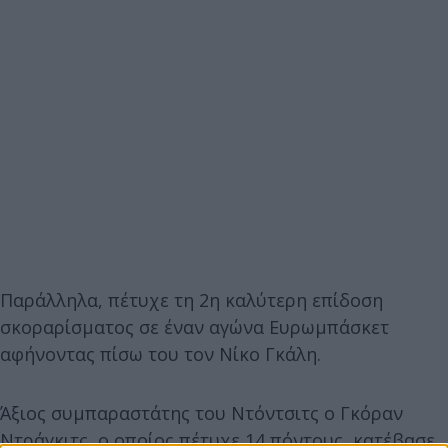
Παράλληλα, πέτυχε τη 2η καλύτερη επίδοση
σκοραρίσματος σε έναν αγώνα Ευρωμπάσκετ
αφήνοντας πίσω του τον Νίκο Γκάλη.
Άξιος συμπαραστάτης του Ντόντσιτς ο Γκόραν
Ντράγκιτς, ο οποίος πέτυχε 14 πόντους, κατέβασε