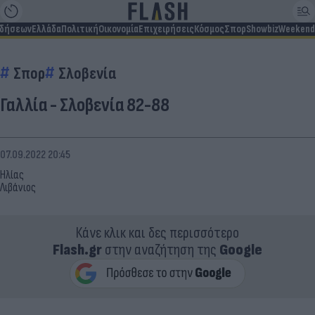
ιδήσεων
Ελλάδα
Πολιτική
Οικονομία
Επιχειρήσεις
Κόσμος
Σπορ
Showbiz
Weekend
Σπορ
Σλοβενία
Γαλλία - Σλοβενία 82-88
07.09.2022 20:45
Ηλίας
Λιβάνιος
Κάνε κλικ και δες περισσότερο
Flash.gr
στην αναζήτηση της
Google