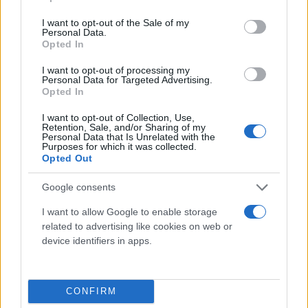
use your data for below specified purposes in below Google
consent section.
I want to opt-out of the Sale of my
Personal Data.
Opted In
I want to opt-out of processing my
Personal Data for Targeted Advertising.
Opted In
I want to opt-out of Collection, Use,
Retention, Sale, and/or Sharing of my
Personal Data that Is Unrelated with the
Purposes for which it was collected.
Opted Out
Από την άλλη, οι «τρικολόρ» υποχώρησαν στο 3-2
Google consents
και τερμάτισαν 3οι στο γκρουπ, ενώ θα
I want to allow Google to enable storage
συγκρουστούν με την Τουρκία στη φάση των «16».
related to advertising like cookies on web or
device identifiers in apps.
Διακριθέντες από το συγκρότημα του Κολέ οι
Γκομπέρ (19 πόντοι, 8 ριμπάουντ), Ερτέλ (10
CONFIRM
πόντοι, 10 ασίστ) και Εμπαγιέ (13 πόντοι, 5 ασίστ).