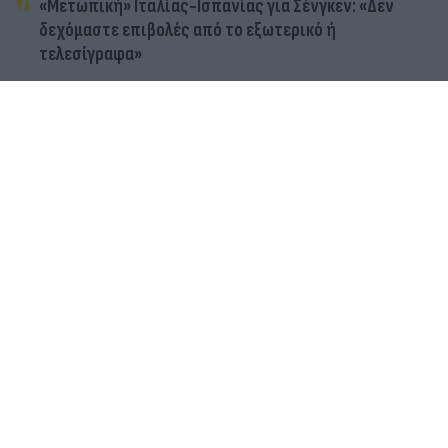
«Μετωπική» Ιταλίας-Ισπανίας για Σένγκεν: «Δεν
δεχόμαστε επιβολές από το εξωτερικό ή
τελεσίγραφα»