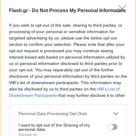
4 ριμπάουντ και μοίρασε 4 ασίστ.
Flash.gr -
Do Not Process My Personal Information
If you wish to opt-out of the sale, sharing to third parties, or
processing of your personal or sensitive information for
targeted advertising by us, please use the below opt-out
section to confirm your selection. Please note that after your
opt-out request is processed you may continue seeing
interest-based ads based on personal information utilized by
us or personal information disclosed to third parties prior to
your opt-out. You may separately opt-out of the further
disclosure of your personal information by third parties on the
IAB’s list of downstream participants. This information may
also be disclosed by us to third parties on the
IAB’s List of
Downstream Participants
that may further disclose it to other
third parties.
Please note that this website/app uses one or more Google
Personal Data Processing Opt Outs
services and may gather and store information including but
not limited to your visit or usage behaviour. You may click to
I want to opt-out of the Sharing of my
personal data.
grant or deny consent to Google and its third-party tags to
Opted In