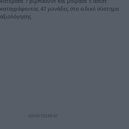
κατέβασε 7 ριμπάουντ και μοίρασε 5 ασίστ
καταγράφοντας 47 μονάδες στο ειδικό σύστημα
αξιολόγησης.