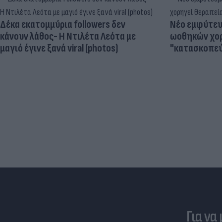
Δέκα εκατομμύρια followers δεν
Νέο εμφύτευμ
κάνουν λάθος- Η Ντιλέτα Λεότα με
ωοθηκών χορ
μαγιό έγινε ξανά viral (photos)
"κατασκοπεύ
Για να