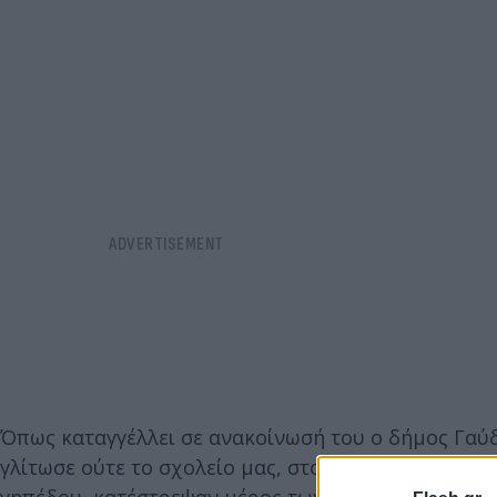
Όπως καταγγέλλει σε ανακοίνωσή του ο δήμος Γαύδ
γλίτωσε ούτε το σχολείο μας, στο οποίο προκάλεσε