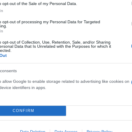
o opt-out of the Sale of my Personal Data.
In
ερο
Flash.gr
στην αναζήτηση της
Google
to opt-out of processing my Personal Data for Targeted
ing.
In
o opt-out of Collection, Use, Retention, Sale, and/or Sharing
ersonal Data that Is Unrelated with the Purposes for which it
lected.
Out
consents
o allow Google to enable storage related to advertising like cookies on
evice identifiers in apps.
CONFIRM
Data Deletion
Data Access
Privacy Policy