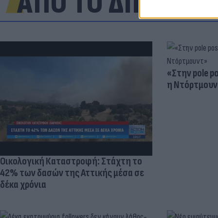
ΑΠΟ ΤΟ ΔΙΚΤΥΟ
«Στην pole p
η Ντόρτμουν
Οικολογική Καταστροφή: Στάχτη το
42% των δασών της Αττικής μέσα σε
δέκα χρόνια