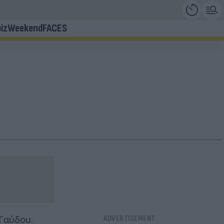
iz
Weekend
FACES
 Γαύδου.