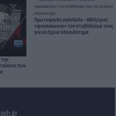
Πρωτοφανές σκάνδαλο - Aθλήτριες
«φουσκώνουν» τον στηθόδεσμό τους
για να έχουν πλεονέκτημα
 την
ατοίκους που
υς
lash.gr