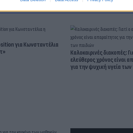
osition για Κωνσταντέλια
τ»
Καλοκαιρινές διακοπές: Γι
ελεύθερος χρόνος είναι α
για την ψυχική υγεία των