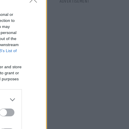
έδου).
sonal or
ection to
ou may
 personal
out of the
 downstream
B’s List of
er and store
to grant or
ed purposes
λίγες οι
 έρχονται
εύονται»,