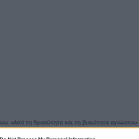
ου: «Από τη θρασύτητα και τη βιαιότητα αγνώστου
-αν σημαντικές φθορές (έσπασαν τα φώτα, έκοψαν τ