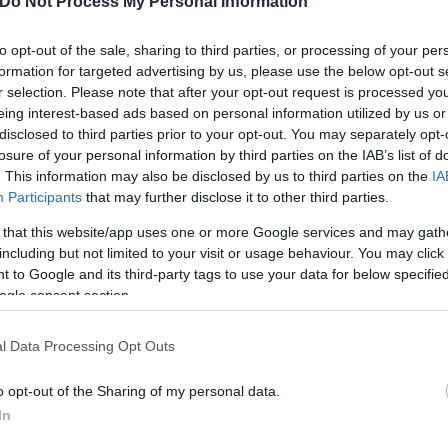
ε προμηθευτεί για το φτιάξιμο του τάπητα του γηπ
Do Not Process My Personal Information
to opt-out of the sale, sharing to third parties, or processing of your per
formation for targeted advertising by us, please use the below opt-out s
r selection. Please note that after your opt-out request is processed y
eing interest-based ads based on personal information utilized by us or
disclosed to third parties prior to your opt-out. You may separately opt-
losure of your personal information by third parties on the IAB’s list of
. This information may also be disclosed by us to third parties on the
IA
Participants
that may further disclose it to other third parties.
 that this website/app uses one or more Google services and may gath
including but not limited to your visit or usage behaviour. You may click 
 to Google and its third-party tags to use your data for below specifi
ogle consent section.
ει δεχθεί δωρεές απ’ όλον τον κόσμο, ενώ δεν είναι 
l Data Processing Opt Outs
ρό» της εκπαίδευσής μας. Είναι κρίμα, κάποιοι να
o opt-out of the Sharing of my personal data.
ν το χώρο που τα παιδιά μας μεγαλώνουν και εκπαιδ
In