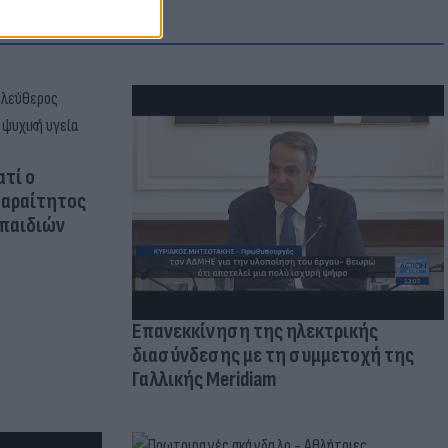
ατί ο
παραίτητος
 παιδιών
Επανεκκίνηση της ηλεκτρικής
διασύνδεσης με τη συμμετοχή της
Γαλλικής Meridiam