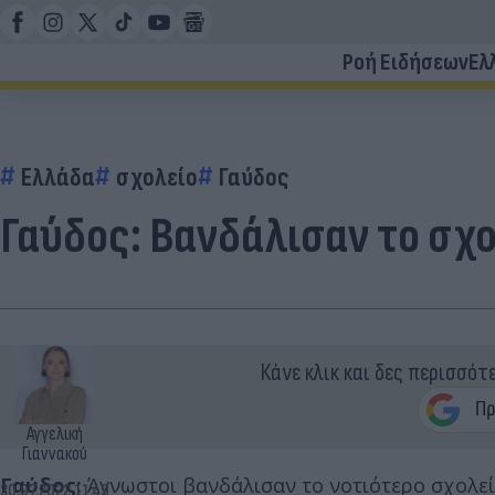
Ροή Ειδήσεων
Ελ
Ελλάδα
σχολείο
Γαύδος
Γαύδος: Βανδάλισαν το σχο
Κάνε κλικ και δες περισσότ
Αγγελική
Γιαννακού
Γαύδος:
Άγνωστοι βανδάλισαν το νοτιότερο σχολείο
30.07.2022 11:49