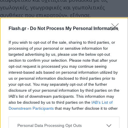
γεωλογικές, γεωγραφικές και γεωπολιτικές
συνθήκες που επικρατούν», εξήγησε.
Flash.gr -
Do Not Process My Personal Information
«Αυτό που είναι ενδιαφέρον για τη Χαμάς είναι ότι
ο ρυθμός ανάπτυξης των σηράγγων, όχι μόνο σε
If you wish to opt-out of the sale, sharing to third parties, or
μέγεθος αλλά και ως προς τον σκοπό, συμπλήρωσε
processing of your personal or sensitive information for
την ανάπτυξη της επιχειρησιακής ιδέας του
targeted advertising by us, please use the below opt-out
section to confirm your selection. Please note that after your
οργανισμού», είπε ο Ρόσκιν. «Ξεκίνησε με το
opt-out request is processed you may continue seeing
λαθρεμπόριο αγαθών, προχώρησε στο
interest-based ads based on personal information utilized by
λαθρεμπόριο όπλων και αργότερα εξελίχθηκε σε
us or personal information disclosed to third parties prior to
your opt-out. You may separately opt-out of the further
τούνελ επίθεσης».
disclosure of your personal information by third parties on the
Διαφήμιση
IAB’s list of downstream participants. This information may
also be disclosed by us to third parties on the
IAB’s List of
"Σε αυτά τα στάδια, η αντίληψη της οργάνωσης
Downstream Participants
that may further disclose it to other
third parties.
ήταν τακτική. Αργότερα, διευκόλυνε απαγωγές
όπως αυτή της απαγωγής του στρατιώτη Gilad
Please note that this website/app uses one or more Google
Personal Data Processing Opt Outs