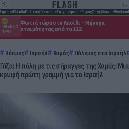
ιδήσεων
Ελλάδα
Πολιτική
Οικονομία
Επιχειρήσεις
Κόσμος
Σπορ
Showbiz
Weekend
Φωτιά τώρα στο Λασίθι - Μήνυμα
BREAKING
ετοιμότητας από το 112
NEWS
Κόσμος
Ισραήλ
Χαμάς
Πόλεμος στο Ισραήλ
Γάζα: Η πόλη με τις σήραγγες της Χαμάς: Μια
κρυφή πρώτη γραμμή για το Ισραήλ