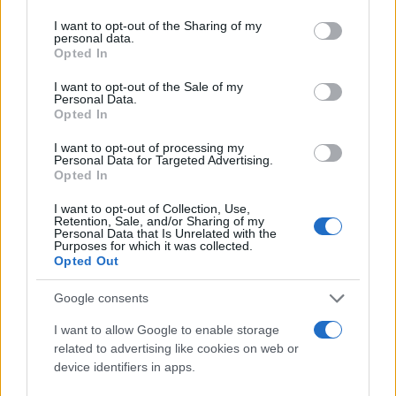
services and may gather and store information including but
Shalit το 2006 και μεταμόρφωσαν το υπόγειο σε
not limited to your visit or usage behaviour. You may click to
I want to opt-out of the Sharing of my
τούνελ επίθεσης και κρυψώνας", είπε.
personal data.
grant or deny consent to Google and its third-party tags to
Opted In
use your data for below specified purposes in below Google
consent section.
"Η επόμενη φάση ήταν οι στρατηγικές επιθετικές
I want to opt-out of the Sale of my
Personal Data.
σήραγγες που αποκαλύφθηκαν κατά τη διάρκεια
Opted In
της Επιχείρησης Protective Edge πριν από εννέα
I want to opt-out of processing my
χρόνια. Αυτές οι νέες σήραγγες αντιστοιχούσαν
Personal Data for Targeted Advertising.
Opted In
στην αυξανόμενη επιχειρησιακή όρεξη της Χαμάς,
της οποίας οι ηγέτες έβλεπαν ότι ήταν πάντα
I want to opt-out of Collection, Use,
Retention, Sale, and/or Sharing of my
επιτυχείς - και ότι οι ισραηλινές αμυντικές
Personal Data that Is Unrelated with the
Purposes for which it was collected.
δυνάμεις είχαν μόνο ένα πενιχρή απάντηση σε
Opted Out
αυτό».
Google consents
Η αρχική χρήση για λαθρεμπόριο και για επανένωση
I want to allow Google to enable storage
related to advertising like cookies on web or
οικογενειών
device identifiers in apps.
Η αρχική φάση ξεκίνησε το 1982 μετά τις