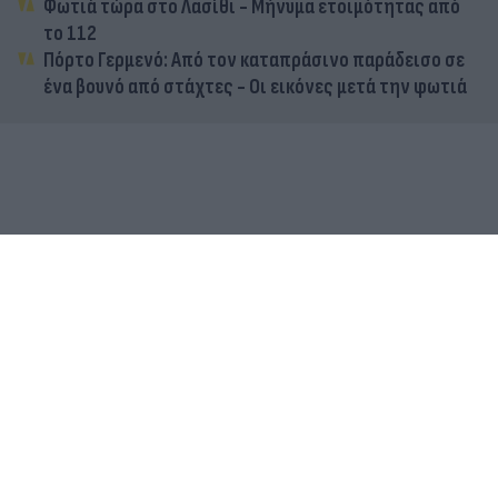
Φωτιά τώρα στο Λασίθι - Μήνυμα ετοιμότητας από
το 112
Πόρτο Γερμενό: Από τον καταπράσινο παράδεισο σε
ένα βουνό από στάχτες - Οι εικόνες μετά την φωτιά