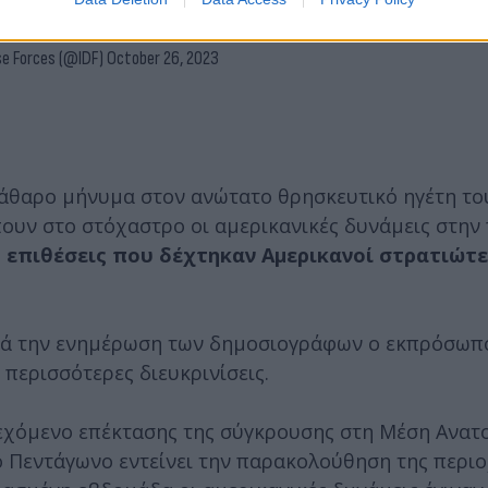
y, Hassan Al-Abdullah.
pic.twitter.com/HrDD4DXA
se Forces (@IDF)
October 26, 2023
άθαρο μήνυμα στον ανώτατο θρησκευτικό ηγέτη του
πουν στο στόχαστρο οι αμερικανικές δυνάμεις στην
ς επιθέσεις που δέχτηκαν Αμερικανοί στρατιώτε
ατά την ενημέρωση των δημοσιογράφων ο εκπρόσωπ
περισσότερες διευκρινίσεις.
δεχόμενο επέκτασης της σύγκρουσης στη Μέση Ανατ
ο Πεντάγωνο εντείνει την παρακολούθηση της περιο