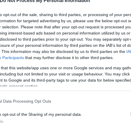
Do Not Process My Personal Information
Ισραήλ συνεχίζουν σήμερα, όπως και χθες το βράδυ,
to opt-out of the sale, sharing to third parties, or processing of your per
ός είναι να εξουδετερώσουν τους τρομοκράτες, να
formation for targeted advertising by us, please use the below opt-out s
τικά και να εκκαθαρίσουν τις θέσεις, ώστε να είναι
r selection. Please note that after your opt-out request is processed y
eing interest-based ads based on personal information utilized by us or
disclosed to third parties prior to your opt-out. You may separately opt-
losure of your personal information by third parties on the IAB’s list of
κόμη περισσότερο τις επόμενες ημέρες
» κατέληξε
. This information may also be disclosed by us to third parties on the
IA
Participants
that may further disclose it to other third parties.
 that this website/app uses one or more Google services and may gath
including but not limited to your visit or usage behaviour. You may click 
 to Google and its third-party tags to use your data for below specifi
ogle consent section.
l Data Processing Opt Outs
o opt-out of the Sharing of my personal data.
In