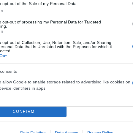
o opt-out of the Sale of my Personal Data.
In
to opt-out of processing my Personal Data for Targeted
ing.
ς της Χαμάς
In
o opt-out of Collection, Use, Retention, Sale, and/or Sharing
ύθυνσης Πληροφοριών της Χαμάς, εξοντώθηκε από 
ersonal Data that Is Unrelated with the Purposes for which it
lected.
 σφαγής της 7ης Οκτωβρίου και σε αμέτρητες άλλες
Out
ινών», αναφέρουν σε ανάρτησή τους οι IDF. «Θα σ
στελέχη της Χαμάς που ευθύνονται για τις βάρβαρες
consents
o allow Google to enable storage related to advertising like cookies on
evice identifiers in apps.
νωρίτερα και την «εξουδετέρωση» ενός ακόμη στελέχ
 Γάζα. Όπως αναφέρεται από τους IDF, από την επί
CONFIRM
bdulla.
ased on IDF and ISA intelligence and eliminated the 
Data Deletion
Data Access
Privacy Policy