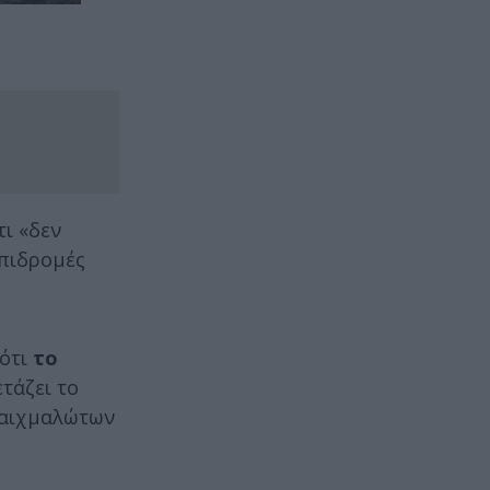
ι «δεν
επιδρομές
 ότι
το
τάζει το
 αιχμαλώτων