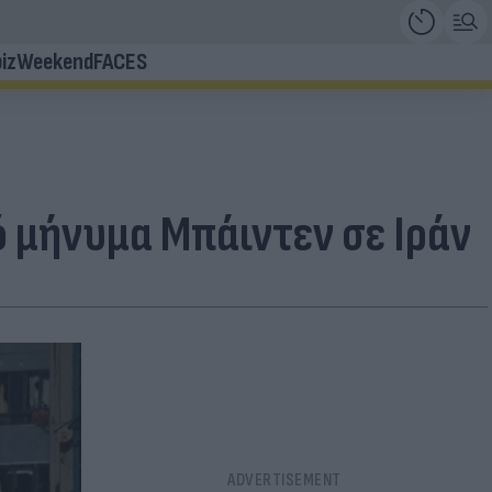
iz
Weekend
FACES
ό μήνυμα Μπάιντεν σε Ιράν