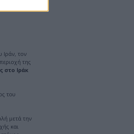
U2
 Ιράν, τον
 περιοχή της
ς στο Ιράκ
ος του
ολή μετά την
χής και