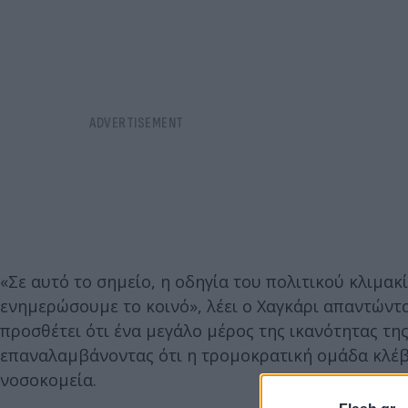
«Σε αυτό το σημείο, η οδηγία του πολιτικού κλιμακ
ενημερώσουμε το κοινό», λέει ο Χαγκάρι απαντώντα
προσθέτει ότι ένα μεγάλο μέρος της ικανότητας της
επαναλαμβάνοντας ότι η τρομοκρατική ομάδα κλέβ
νοσοκομεία.