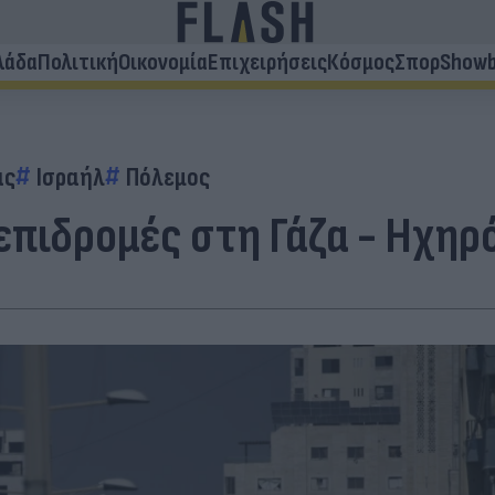
λάδα
Πολιτική
Οικονομία
Επιχειρήσεις
Κόσμος
Σπορ
Showb
ας
Ισραήλ
Πόλεμος
επιδρομές στη Γάζα - Ηχηρ