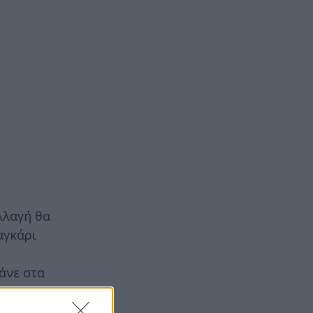
αλλαγή θα
αγκάρι
άνε στα