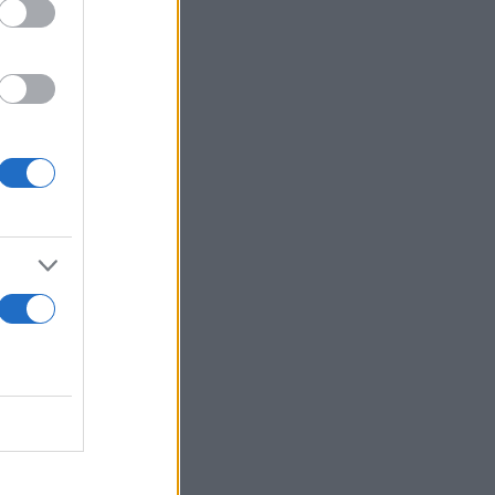
αεροπορική
 φονικές
υνεχίσουμε
 επιθέσεις»,
ους της
θεση έχασε
Commander of