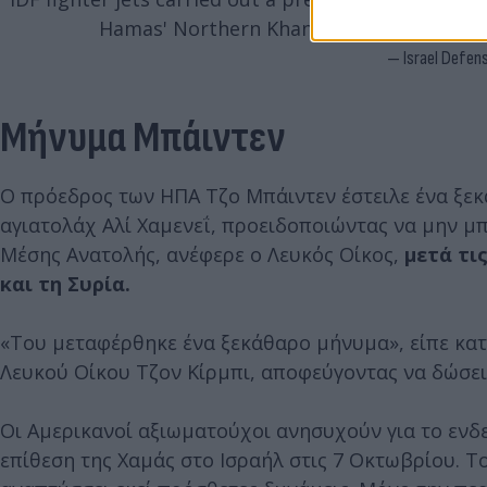
Hamas' Northern Khan Yunis Rockets Arra
— Israel Defen
Μήνυμα Μπάιντεν
Ο πρόεδρος των ΗΠΑ Τζο Μπάιντεν έστειλε ένα ξεκ
αγιατολάχ Αλί Χαμενεΐ, προειδοποιώντας να μην μ
Μέσης Ανατολής, ανέφερε ο Λευκός Οίκος,
μετά τι
και τη Συρία.
«Του μεταφέρθηκε ένα ξεκάθαρο μήνυμα», είπε κ
Λευκού Οίκου Τζον Κίρμπι, αποφεύγοντας να δώσει 
Οι Αμερικανοί αξιωματούχοι ανησυχούν για το εν
επίθεση της Χαμάς στο Ισραήλ στις 7 Οκτωβρίου. Τ