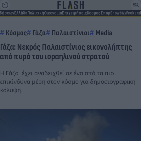
ιδήσεων
Ελλάδα
Πολιτική
Οικονομία
Επιχειρήσεις
Κόσμος
Σπορ
Showbiz
Weekend
Κόσμος
Γάζα
Παλαιστίνιοι
Media
Γάζα: Νεκρός Παλαιστίνιος εικονολήπτης
από πυρά του ισραηλινού στρατού
Η Γάζα έχει αναδειχθεί σε ένα από τα πιο
επικίνδυνα μέρη στον κόσμο για δημοσιογραφική
κάλυψη.