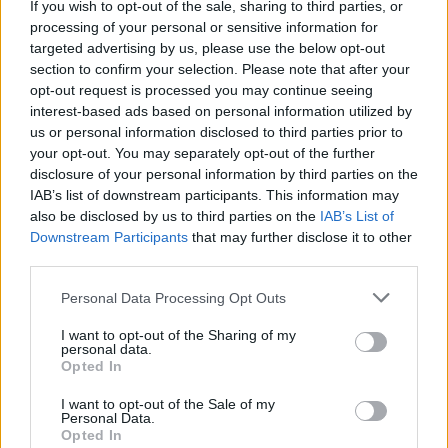
ερωτήματα για την ασφάλεια των εργαζομένων
If you wish to opt-out of the sale, sharing to third parties, or
στον Τύπο.
processing of your personal or sensitive information for
targeted advertising by us, please use the below opt-out
section to confirm your selection. Please note that after your
opt-out request is processed you may continue seeing
interest-based ads based on personal information utilized by
us or personal information disclosed to third parties prior to
your opt-out. You may separately opt-out of the further
disclosure of your personal information by third parties on the
IAB’s list of downstream participants. This information may
also be disclosed by us to third parties on the
IAB’s List of
Downstream Participants
that may further disclose it to other
third parties.
Please note that this website/app uses one or more Google
Personal Data Processing Opt Outs
services and may gather and store information including but
not limited to your visit or usage behaviour. You may click to
I want to opt-out of the Sharing of my
personal data.
grant or deny consent to Google and its third-party tags to
Opted In
use your data for below specified purposes in below Google
consent section.
I want to opt-out of the Sale of my
Personal Data.
Opted In