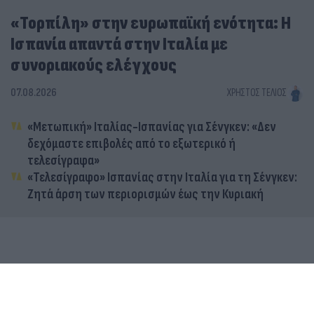
«Τορπίλη» στην ευρωπαϊκή ενότητα: Η
Ισπανία απαντά στην Ιταλία με
συνοριακούς ελέγχους
07.08.2026
ΧΡΉΣΤΟΣ ΤΈΛΙΟΣ
«Μετωπική» Ιταλίας-Ισπανίας για Σένγκεν: «Δεν
δεχόμαστε επιβολές από το εξωτερικό ή
τελεσίγραφα»
«Τελεσίγραφο» Ισπανίας στην Ιταλία για τη Σένγκεν:
Ζητά άρση των περιορισμών έως την Κυριακή