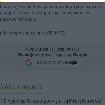
θάνατος του αλ Μάντχουν υπενθυμίζει με τον πιο
σκληρό τρόπο το τίμημα της ενημέρωσης σε
καιρούς πολέμου.
(Με πληροφορίες από ΑΠΕ-ΜΠΕ)
Κάνε κλικ και δες περισσότερο
Flash.gr
στην αναζήτηση της
Google
Διάβασε σχετικά
Ο «χάρτης Νετανιάχου» για τη Μέση Ανατολή: