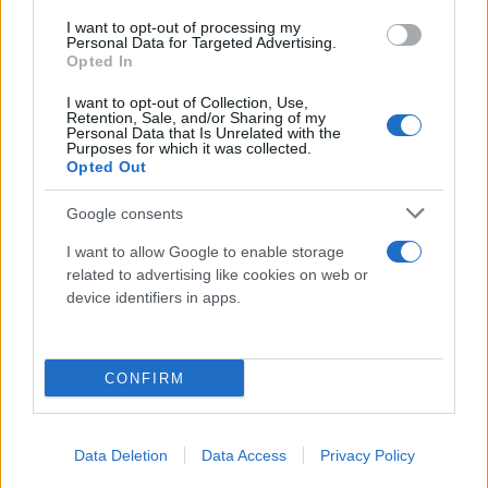
I want to opt-out of processing my
Personal Data for Targeted Advertising.
Opted In
I want to opt-out of Collection, Use,
Retention, Sale, and/or Sharing of my
Personal Data that Is Unrelated with the
Purposes for which it was collected.
Opted Out
Google consents
I want to allow Google to enable storage
related to advertising like cookies on web or
Ένα επικίνδυνο περιβάλλον για τον Τύπο
device identifiers in apps.
Η
Γάζα
έχει αναδειχθεί σε ένα από τα πιο
επικίνδυνα μέρη στον κόσμο για δημοσιογραφική
CONFIRM
κάλυψη. Παρά τις διεθνείς εκκλήσεις για σεβασμό
της ελευθερίας του Τύπου, οι δημοσιογράφοι
βρίσκονται συνεχώς αντιμέτωποι με απειλές,
Data Deletion
Data Access
Privacy Policy
βομβαρδισμούς και ένοπλες συγκρούσεις. Ο