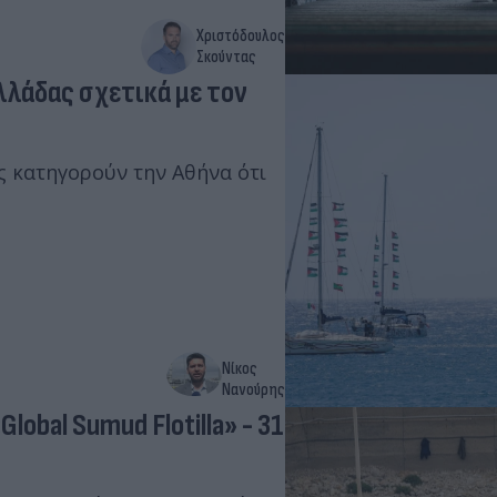
Χριστόδουλος
Σκούντας
λλάδας σχετικά με τον
ς κατηγορούν την Αθήνα ότι
Νίκος
Νανούρης
obal Sumud Flotilla» - 31