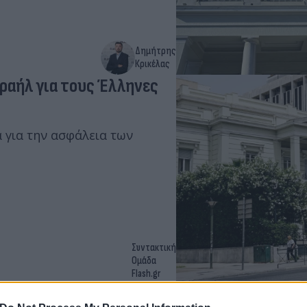
Δημήτρης
Κρικέλας
ραήλ για τους Έλληνες
 για την ασφάλεια των
Συντακτική
Ομάδα
Flash.gr
Γάζα: Καρέ καρέ η