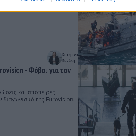
 του Global Sumud Flotilla, ο
ατεθειμένη να συνδράμει στη
Κατερίνα
Κανάκη
vision - Φόβοι για τον
λώσεις και απόπειρες
 διαγωνισμό της Eurovision.