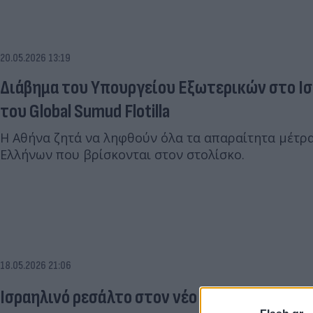
20.05.2026 13:19
Διάβημα του Υπουργείου Εξωτερικών στο Ισ
του Global Sumud Flotilla
H Αθήνα ζητά να ληφθούν όλα τα απαραίτητα μέτρα
Ελλήνων που βρίσκονται στον στολίσκο.
18.05.2026 21:06
Ισραηλινό ρεσάλτο στον νέο στολίσκο για τη 