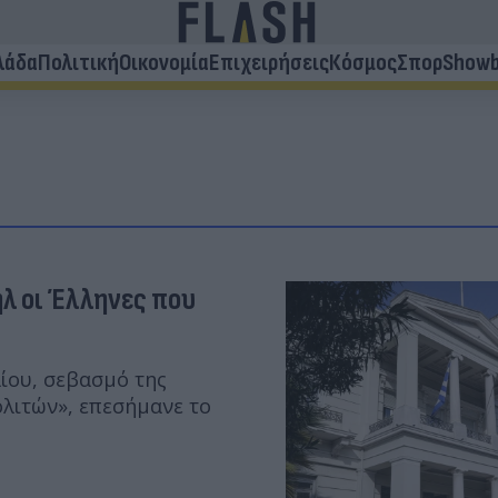
λάδα
Πολιτική
Οικονομία
Επιχειρήσεις
Κόσμος
Σπορ
Showb
ήλ οι Έλληνες που
ίου, σεβασμό της
λιτών», επεσήμανε το