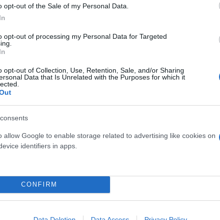
o opt-out of the Sale of my Personal Data.
In
υ μποϊκοτάρουν την
to opt-out of processing my Personal Data for Targeted
ing.
In
o opt-out of Collection, Use, Retention, Sale, and/or Sharing
ς σειράς «Father Ted», ένα
ersonal Data that Is Unrelated with the Purposes for which it
lected.
στή Ραφαέλ ή ντοκιμαντέρ για
Out
consents
o allow Google to enable storage related to advertising like cookies on
evice identifiers in apps.
Μαρία
Κατρινάκη
lla: «Πράξαμε αυτό που
CONFIRM
Data Deletion
Data Access
Privacy Policy