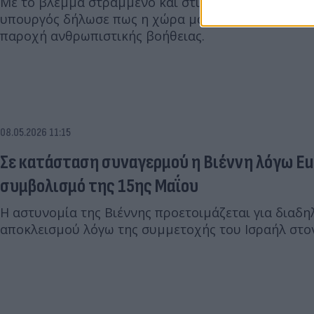
Με το βλέμμα στραμμένο και στις επόμενες κινήσεις
υπουργός δήλωσε πως η χώρα μας είναι πάντοτε δι
παροχή ανθρωπιστικής βοήθειας.
08.05.2026 11:15
Σε κατάσταση συναγερμού η Βιέννη λόγω Euro
συμβολισμό της 15ης Μαΐου
Η αστυνομία της Βιέννης προετοιμάζεται για διαδη
αποκλεισμού λόγω της συμμετοχής του Ισραήλ στον