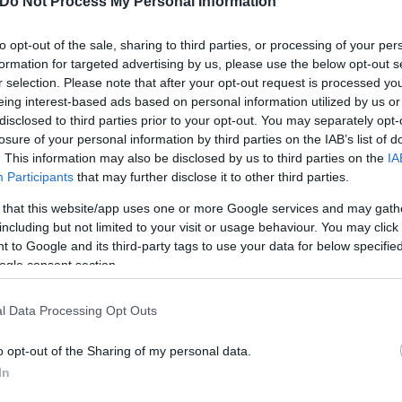
Do Not Process My Personal Information
τά της Κύπρου, ενώ φαίνεται
to opt-out of the sale, sharing to third parties, or processing of your per
formation for targeted advertising by us, please use the below opt-out s
r selection. Please note that after your opt-out request is processed y
eing interest-based ads based on personal information utilized by us or
disclosed to third parties prior to your opt-out. You may separately opt-
losure of your personal information by third parties on the IAB’s list of
. This information may also be disclosed by us to third parties on the
IA
Participants
that may further disclose it to other third parties.
Γιώργος
 that this website/app uses one or more Google services and may gath
Διάκος
including but not limited to your visit or usage behaviour. You may click 
 to Google and its third-party tags to use your data for below specifi
ogle consent section.
l Data Processing Opt Outs
o opt-out of the Sharing of my personal data.
In