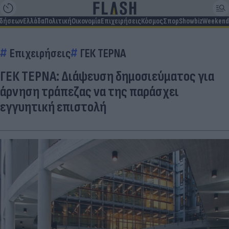
ιδήσεων
Ελλάδα
Πολιτική
Οικονομία
Επιχειρήσεις
Κόσμος
Σπορ
Showbiz
Weekend
Επιχειρήσεις
ΓΕΚ ΤΕΡΝΑ
ΓΕΚ ΤΕΡΝΑ: Διάψευση δημοσιεύματος για
άρνηση τράπεζας να της παράσχει
εγγυητική επιστολή