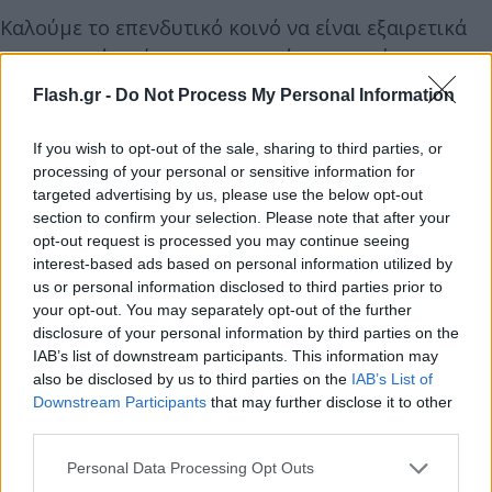
Καλούμε το επενδυτικό κοινό να είναι εξαιρετικά
προσεκτικό απέναντι σε ανυπόστατες φήμες και
ψευδή δημοσιεύματα. Η εταιρεία, σε συνεννόηση
Flash.gr -
Do Not Process My Personal Information
με τις αρμόδιες αρχές, θα πράξει τα δέοντα για την
προστασία των χιλιάδων μετόχων της και της
If you wish to opt-out of the sale, sharing to third parties, or
επενδυτικής κοινότητας.
processing of your personal or sensitive information for
targeted advertising by us, please use the below opt-out
section to confirm your selection. Please note that after your
opt-out request is processed you may continue seeing
interest-based ads based on personal information utilized by
us or personal information disclosed to third parties prior to
your opt-out. You may separately opt-out of the further
disclosure of your personal information by third parties on the
IAB’s list of downstream participants. This information may
also be disclosed by us to third parties on the
IAB’s List of
Downstream Participants
that may further disclose it to other
third parties.
Please note that this website/app uses one or more Google
Personal Data Processing Opt Outs
services and may gather and store information including but