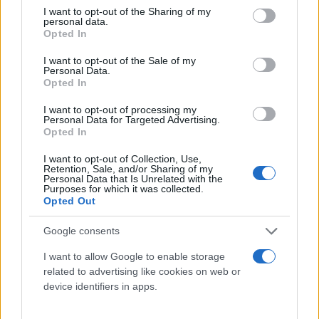
not limited to your visit or usage behaviour. You may click to
I want to opt-out of the Sharing of my
personal data.
grant or deny consent to Google and its third-party tags to
Opted In
use your data for below specified purposes in below Google
consent section.
I want to opt-out of the Sale of my
Personal Data.
Opted In
I want to opt-out of processing my
Personal Data for Targeted Advertising.
Opted In
I want to opt-out of Collection, Use,
Retention, Sale, and/or Sharing of my
Personal Data that Is Unrelated with the
Purposes for which it was collected.
Opted Out
Google consents
I want to allow Google to enable storage
related to advertising like cookies on web or
device identifiers in apps.
Κάνε κλικ και δες περισσότερο
Flash.gr
στην αναζήτηση της
Google