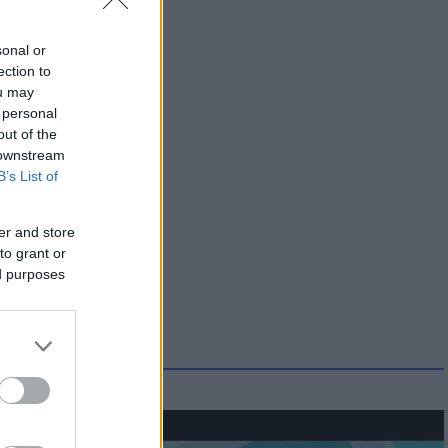
sonal or
ection to
ou may
 personal
out of the
 downstream
B’s List of
er and store
to grant or
ed purposes