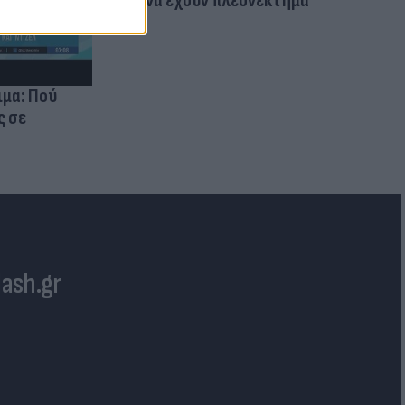
για να έχουν πλεονέκτημα
ιμα: Πού
ς σε
lash.gr