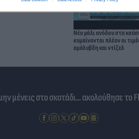
Νέο ράλι ανόδου στα καύσ
κυμαίνονται πλέον οι τιμέ
αμόλυβδη και ντίζελ
 μην μένεις στο σκοτάδι... ακολούθησε το F