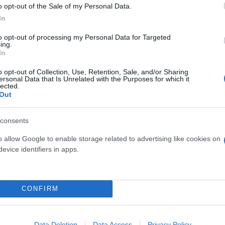
o opt-out of the Sale of my Personal Data.
osition για Κωνσταντέλια
In
τ»
Καλοκαιρινές διακοπές: Γι
ελεύθερος χρόνος είναι α
to opt-out of processing my Personal Data for Targeted
ing.
για την ψυχική υγεία των
In
o opt-out of Collection, Use, Retention, Sale, and/or Sharing
ersonal Data that Is Unrelated with the Purposes for which it
lected.
Out
consents
o allow Google to enable storage related to advertising like cookies on
evice identifiers in apps.
α για τον καρκίνο των
CONFIRM
ηγεί θεραπεία και
ει" τον όγκο
Data Deletion
Data Access
Privacy Policy