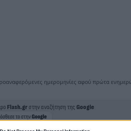
ς προαναφερόμενες ημερομηνίες αφού πρώτα ενημερ
ερο
Flash.gr
στην αναζήτηση της
Google