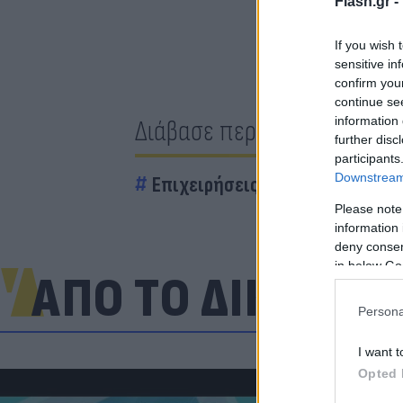
Flash.gr -
If you wish 
sensitive in
confirm you
continue se
information 
Διάβασε περισσότερα
further disc
participants
Downstream 
Επιχειρήσεις
ΓΕΚ ΤΕΡΝΑ
Please note
information 
deny consent
in below Go
ΑΠΟ ΤΟ ΔΙΚΤΥΟ
Persona
I want t
Opted 