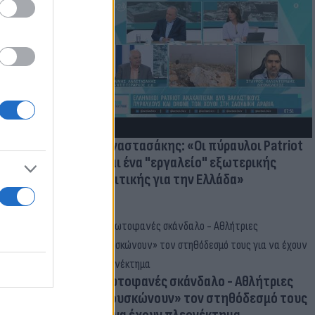
ατί ο
παραίτητος
 παιδιών
Γ. Αναστασάκης: «Οι πύραυλοι Patriot
είναι ένα "εργαλείο" εξωτερικής
πολιτικής για την Ελλάδα»
Πρωτοφανές σκάνδαλο - Aθλήτριες
«φουσκώνουν» τον στηθόδεσμό τους