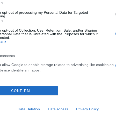
In
to opt-out of processing my Personal Data for Targeted
Έλλη
ing.
Κομνηνού
In
o opt-out of Collection, Use, Retention, Sale, and/or Sharing
ersonal Data that Is Unrelated with the Purposes for which it
lected.
Out
consents
o allow Google to enable storage related to advertising like cookies on
evice identifiers in apps.
ρώπη και ΗΠΑ
CONFIRM
Data Deletion
Data Access
Privacy Policy