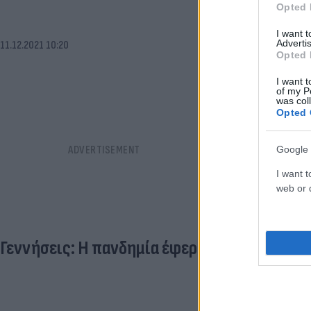
Opted 
I want 
Advertis
11.12.2021 10:20
Opted 
I want t
of my P
was col
Opted 
Google 
I want t
web or d
Γεννήσεις: Η πανδημία έφερε πτώση σε Ευ