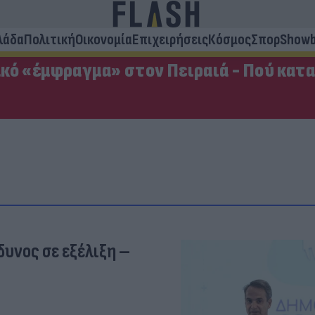
λάδα
Πολιτική
Οικονομία
Επιχειρήσεις
Κόσμος
Σπορ
Showb
κό «έμφραγμα» στον Πειραιά - Πού κατ
υνος σε εξέλιξη –