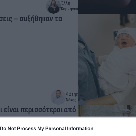
Έλλη
Κομνηνού
σεις – αυξήθηκαν τα
Φώτης
Νάκος
 είναι περισσότεροι από
 πληθυσμό
Do Not Process My Personal Information