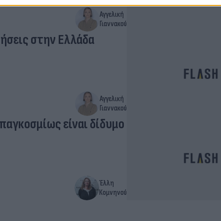
Αγγελική
Γιαννακού
νήσεις στην Ελλάδα
Αγγελική
Γιαννακού
 παγκοσμίως είναι δίδυμο
Έλλη
Κομνηνού