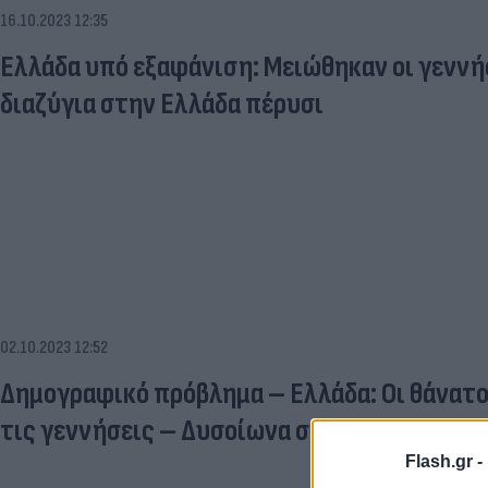
16.10.2023 12:35
Ελλάδα υπό εξαφάνιση: Μειώθηκαν οι γεννή
διαζύγια στην Ελλάδα πέρυσι
02.10.2023 12:52
Δημογραφικό πρόβλημα – Ελλάδα: Οι θάνατοι
τις γεννήσεις – Δυσοίωνα στοιχεία για τον
Flash.gr -