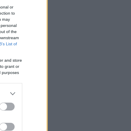
sonal or
ection to
ou may
 personal
out of the
 downstream
B’s List of
er and store
to grant or
ed purposes