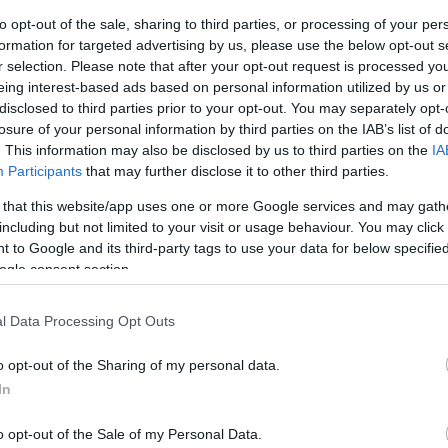
to opt-out of the sale, sharing to third parties, or processing of your per
formation for targeted advertising by us, please use the below opt-out s
r selection. Please note that after your opt-out request is processed y
eing interest-based ads based on personal information utilized by us or
disclosed to third parties prior to your opt-out. You may separately opt-
losure of your personal information by third parties on the IAB’s list of
. This information may also be disclosed by us to third parties on the
IA
Αγγελική
Participants
that may further disclose it to other third parties.
Γιαννακού
ός γυναικών σε
 that this website/app uses one or more Google services and may gath
including but not limited to your visit or usage behaviour. You may click 
 to Google and its third-party tags to use your data for below specifi
ogle consent section.
l Data Processing Opt Outs
Έλλη
Κομνηνού
o opt-out of the Sharing of my personal data.
37 άτομα ετησίως για
In
-2019
o opt-out of the Sale of my Personal Data.