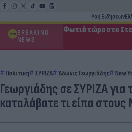
Ροή Ειδήσεων
Ελ
Φωτιά τώρα στο Στε
BREAKING
NEWS
Πολιτική
ΣΥΡΙΖΑ
Άδωνις Γεωργιάδης
New Y
Γεωργιάδης σε ΣΥΡΙΖΑ για 
καταλάβατε τι είπα στους 