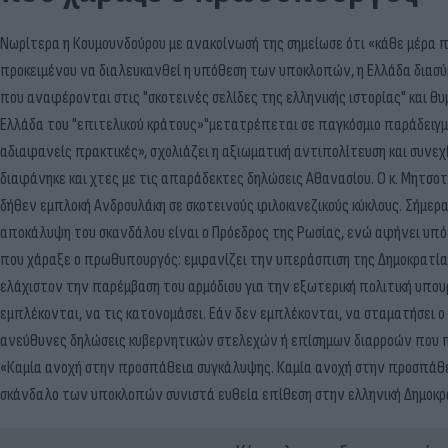
Νωρίτερα η Κουμουνδούρου με ανακοίνωσή της σημείωσε ότι «κάθε μέρα 
προκειμένου να διαλευκανθεί η υπόθεση των υποκλοπών, η Ελλάδα διασύρ
που αναφέρονται στις "σκοτεινές σελίδες της ελληνικής ιστορίας" και
Ελλάδα του "επιτελικού κράτους»"μετατρέπεται σε παγκόσμιο παράδειγ
αδιαφανείς πρακτικές», σχολιάζει η αξιωματική αντιπολίτευση και συνε
διαφάνηκε και χτες με τις απαράδεκτες δηλώσεις Αθανασίου. Ο κ. Μητσοτ
δήθεν εμπλοκή Ανδρουλάκη σε σκοτεινούς φιλοκινεζικούς κύκλους. Σήμερα 
αποκάλυψη του σκανδάλου είναι ο Πρόεδρος της Ρωσίας, ενώ αφήνει υπόνο
που χάραξε ο πρωθυπουργός: εμφανίζει την υπεράσπιση της Δημοκρατία
ελάχιστον την παρέμβαση του αρμόδιου για την εξωτερική πολιτική υπου
εμπλέκονται, να τις κατονομάσει. Εάν δεν εμπλέκονται, να σταματήσει ο 
ανεύθυνες δηλώσεις κυβερνητικών στελεχών ή επίσημων διαρροών που πρ
«Καμία ανοχή στην προσπάθεια συγκάλυψης. Καμία ανοχή στην προσπάθει
σκάνδαλο των υποκλοπών συνιστά ευθεία επίθεση στην ελληνική Δημοκρατ