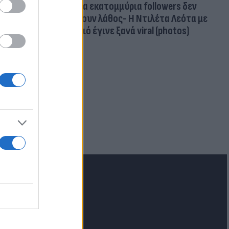
Δέκα εκατομμύρια followers δεν
κάνουν λάθος- Η Ντιλέτα Λεότα με
μαγιό έγινε ξανά viral (photos)
ν Ελλάδα η
ι για
lash.gr