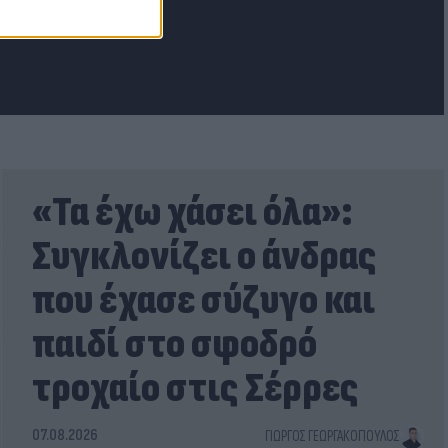
«Τα έχω χάσει όλα»:
Συγκλονίζει ο άνδρας
που έχασε σύζυγο και
παιδί στο σφοδρό
τροχαίο στις Σέρρες
07.08.2026
ΓΙΏΡΓΟΣ ΓΕΩΡΓΑΚΌΠΟΥΛΟΣ