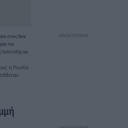
ρησε στους New
ρκία του
ός Ανάπτυξης και
πως η Ρωσία
τάθεια».
αμμή