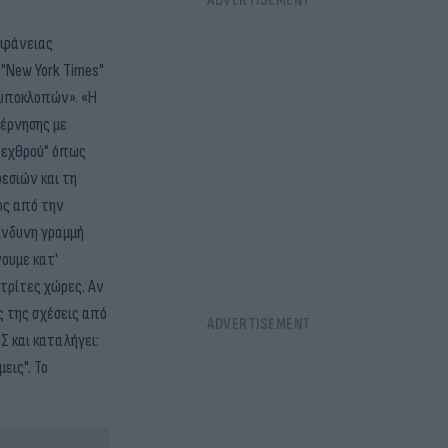
ιαφάνειας
"New York Times"
 υποκλοπών». «Η
βέρνησης με
ύ εχθρού" όπως
εσιών και τη
ος από την
κίνδυνη γραμμή
ουμε κατ'
τρίτες χώρες. Αν
ς της σχέσεις από
Σ και καταλήγει:
εις". Το