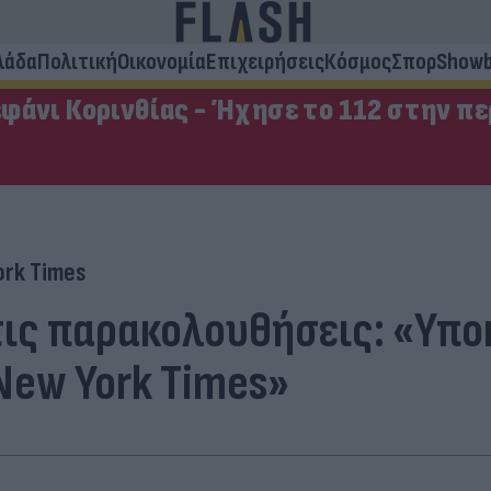
λάδα
Πολιτική
Οικονομία
Επιχειρήσεις
Κόσμος
Σπορ
Showb
φάνι Κορινθίας - Ήχησε το 112 στην π
ork Times
τις παρακολουθήσεις: «Υποκ
New York Times»