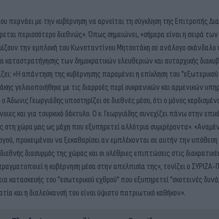
που περνάει με την κυβέρνηση να αρνείται τη σύγκληση της Επιτροπής Δ
εται περισσότερο διεθνώς». Όπως σημειώνει, «σήμερα είναι η σειρά των 
 θυμίζουν την εμπλοκή του Κωνσταντίνου Μητσοτάκη σε ανάλογο σκάνδαλο
μα καταστρατήγησης των δημοκρατικών ελευθεριών και αυταρχικής διακυ
χίζει: «Η απάντηση της κυβέρνησης παραμένει η επίκληση του "εξωτερικο
άκης γελοιοποιήθηκε με τις διαρροές περί ουκρανικών και αρμενικών υπηρ
ο Άδωνις Γεωργιάδης υποστηρίζει σε διεθνές μέσο, ότι ο μόνος κερδισμέν
ιες και για τουρκικό δάκτυλο. Ο κ. Γεωργιάδης συνεχίζει πάνω στην επι
ς στη χώρα μας ως μάχη που εξυπηρετεί αλλότρια συμφέροντα». «Αναμέν
ργού, προκειμένου να ξεκαθαρίσει αν εμπλέκονται σε αυτήν την υπόθεση 
διεθνής διασυρμός της χώρας και οι ολέθριες επιπτώσεις στις διακρατικέ
αγματοποιεί η κυβέρνηση μέσα στην απελπισία της», τονίζει ο ΣΥΡΙΖΑ-Π
α κατασκευής του "εσωτερικού εχθρού" που εξυπηρετεί "σκοτεινές δυνάμ
ία και η διαλεύκανσή του είναι ύψιστο πατριωτικό καθήκον».