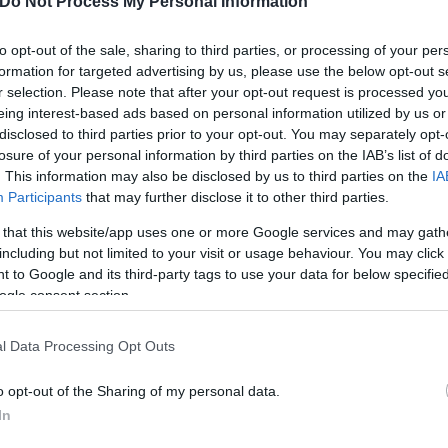
Do Not Process My Personal Information
to opt-out of the sale, sharing to third parties, or processing of your per
formation for targeted advertising by us, please use the below opt-out s
r selection. Please note that after your opt-out request is processed y
Skin dysmorphia: Όταν η ε
eing interest-based ads based on personal information utilized by us or
«τέλειο» δέρμα αποτελεί
disclosed to third parties prior to your opt-out. You may separately opt-
ός στην παρουσίαση του
losure of your personal information by third parties on the IAB’s list of
ψυχικής υγείας
άδες κόσμου στο γήπεδο
. This information may also be disclosed by us to third parties on the
IA
σπόρ (video)
Participants
that may further disclose it to other third parties.
 that this website/app uses one or more Google services and may gath
including but not limited to your visit or usage behaviour. You may click 
 to Google and its third-party tags to use your data for below specifi
ogle consent section.
l Data Processing Opt Outs
o opt-out of the Sharing of my personal data.
In