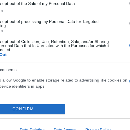
ίρνουμε το χαμένο βάρος;
o opt-out of the Sale of my Personal Data.
βιολογικού
In
σμού μας
to opt-out of processing my Personal Data for Targeted
ing.
In
o opt-out of Collection, Use, Retention, Sale, and/or Sharing
ersonal Data that Is Unrelated with the Purposes for which it
lected.
Out
Τραγωδία της Marfin: Στη
46χρονη που κατηγορείτα
εμπρησμό
consents
o allow Google to enable storage related to advertising like cookies on
evice identifiers in apps.
CONFIRM
 μην μένεις στο σκοτάδι... ακολούθησε το F
Data Deletion
Data Access
Privacy Policy