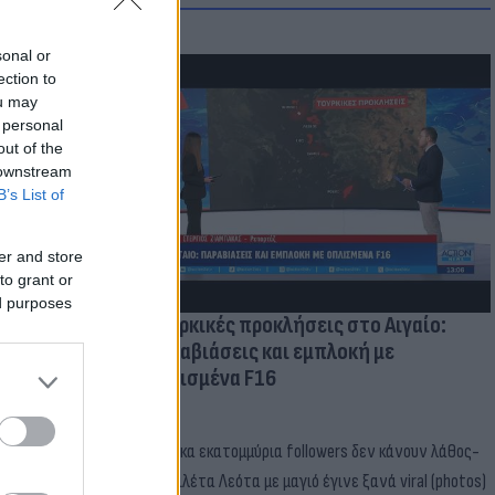
sonal or
ection to
ou may
μμονή με το
 personal
 πρόβλημα
out of the
 downstream
B’s List of
er and store
to grant or
ed purposes
Τουρκικές προκλήσεις στο Αιγαίο:
Παραβιάσεις και εμπλοκή με
οπλισμένα F16