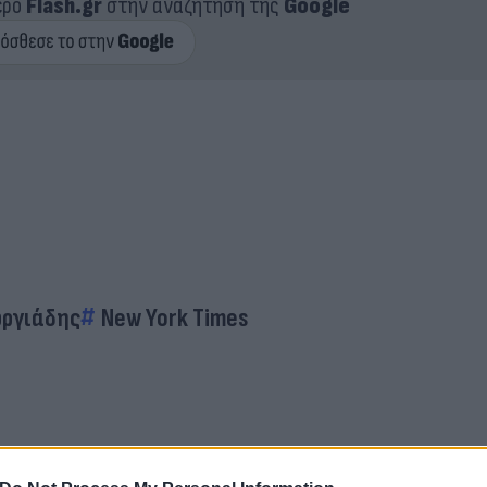
ερο
Flash.gr
στην αναζήτηση της
Google
ωργιάδης
New York Times