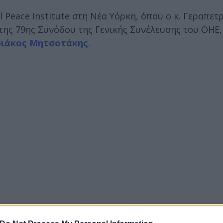
 Peace Institute στη Νέα Υόρκη, όπου ο κ. Γεραπετ
 της 79ης Συνόδου της Γενικής Συνέλευσης του ΟΗΕ
ριάκος Μητσοτάκης
.
ευταίες εξελίξεις στην κρίση στη Μέση Ανατολή και