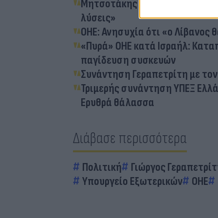
Μητσοτάκης στον ΟΗΕ: «Υπάρχ
λύσεις»
ΟΗΕ: Ανησυχία ότι «ο Λίβανος θ
«Πυρά» ΟΗΕ κατά Ισραήλ: Κατα
παγίδευση συσκευών
Συνάντηση Γεραπετρίτη με τον
Τριμερής συνάντηση ΥΠΕΞ Ελλά
Ερυθρά θάλασσα
Διάβασε περισσότερα
Πολιτική
Γιώργος Γεραπετρί
Υπουργείο Εξωτερικών
ΟΗΕ