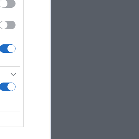
των ομήρων,
, ενώ
 Ελλάδα