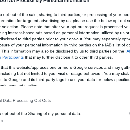
Do Not Process My Personal Information
.
to opt-out of the sale, sharing to third parties, or processing of your per
formation for targeted advertising by us, please use the below opt-out s
 να συμβάλει σε όλες τις αναγκαίες ειρηνευτικές πρ
r selection. Please note that after your opt-out request is processed y
 της εμπιστοσύνης όλων των εμπλεκόμενων μερών.
eing interest-based ads based on personal information utilized by us or
disclosed to third parties prior to your opt-out. You may separately opt-
losure of your personal information by third parties on the IAB’s list of
. This information may also be disclosed by us to third parties on the
IA
Participants
that may further disclose it to other third parties.
 that this website/app uses one or more Google services and may gath
including but not limited to your visit or usage behaviour. You may click 
 to Google and its third-party tags to use your data for below specifi
ogle consent section.
l Data Processing Opt Outs
o opt-out of the Sharing of my personal data.
In