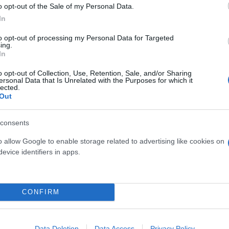
σα ανάγκη κατάπαυσης του πυρός, απελευθέρωσης 
o opt-out of the Sale of my Personal Data.
 αποτροπής περαιτέρω επέκτασης των εχθροπραξιών
In
ς δύο κρατών με βάση τα σύνορα του 1967.
to opt-out of processing my Personal Data for Targeted
ing.
In
κτίμηση στη συνεπή στάση αρχών που ακολουθεί η
o opt-out of Collection, Use, Retention, Sale, and/or Sharing
ersonal Data that Is Unrelated with the Purposes for which it
lected.
Out
ερο
Flash.gr
στην αναζήτηση της
Google
consents
o allow Google to enable storage related to advertising like cookies on
evice identifiers in apps.
CONFIRM
Data Deletion
Data Access
Privacy Policy