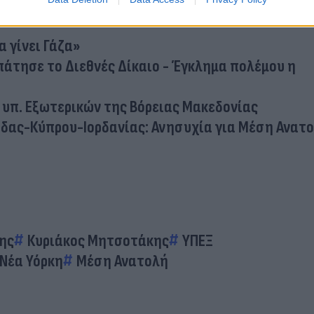
ουν παγκόσμιες απειλές που απαιτούν παγκόσμιε
α γίνει Γάζα»
πάτησε το Διεθνές Δίκαιο - Έγκλημα πολέμου η
 υπ. Εξωτερικών της Βόρειας Μακεδονίας
δας-Κύπρου-Ιορδανίας: Ανησυχία για Μέση Ανατο
της
Κυριάκος Μητσοτάκης
ΥΠΕΞ
Νέα Υόρκη
Μέση Ανατολή