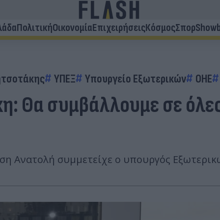
λάδα
Πολιτική
Οικονομία
Επιχειρήσεις
Κόσμος
Σπορ
Showb
ητσοτάκης
ΥΠΕΞ
Υπουργείο Εξωτερικών
ΟΗΕ
η: Θα συμβάλλουμε σε όλες
έση Ανατολή συμμετείχε ο υπουργός Εξωτερικ