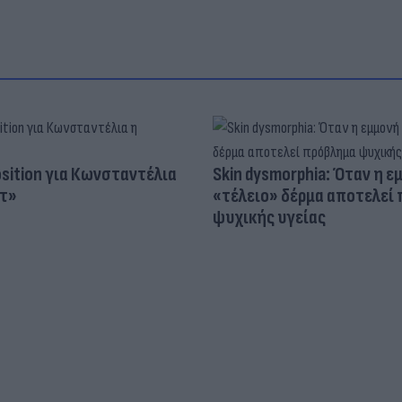
osition για Κωνσταντέλια
Skin dysmorphia: Όταν η ε
τ»
«τέλειο» δέρμα αποτελεί
ψυχικής υγείας