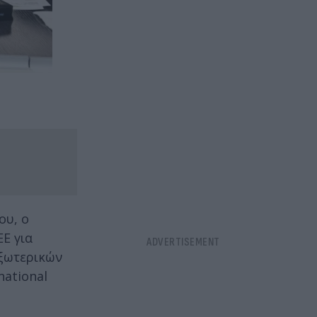
ου, ο
Ε για
Εξωτερικών
national