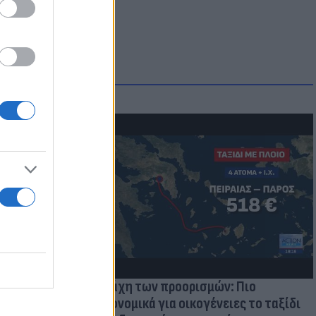
μμονή με το
 πρόβλημα
Η μάχη των προορισμών: Πιο
οικονομικά για οικογένειες το ταξίδι