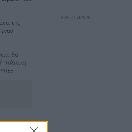
αντι της
 έναν
εια, θα
ή πολιτική
 ΥΠΕΞ.