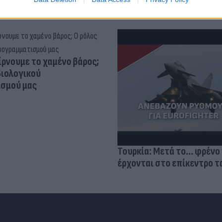
ίρνουμε το χαμένο βάρος;
βιολογικού
σμού μας
Τουρκία: Μετά το... φρένο 
έρχονται στο επίκεντρο τα