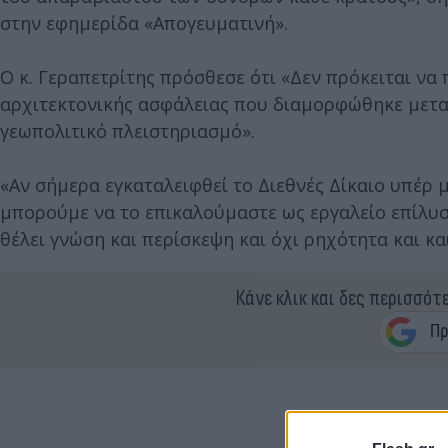
στην εφημερίδα «Απογευματινή».
Ο κ. Γεραπετρίτης πρόσθεσε ότι «Δεν πρόκειται ν
αρχιτεκτονικής ασφάλειας που διαμορφώθηκε μεταπ
γεωπολιτικό πλειστηριασμό».
«Αν σήμερα εγκαταλειφθεί το Διεθνές Δίκαιο υπέρ μ
μπορούμε να το επικαλούμαστε ως εργαλείο επίλυσ
θέλει γνώση και περίσκεψη και όχι ρηχότητα και κ
Κάνε κλικ και δες περισσότ