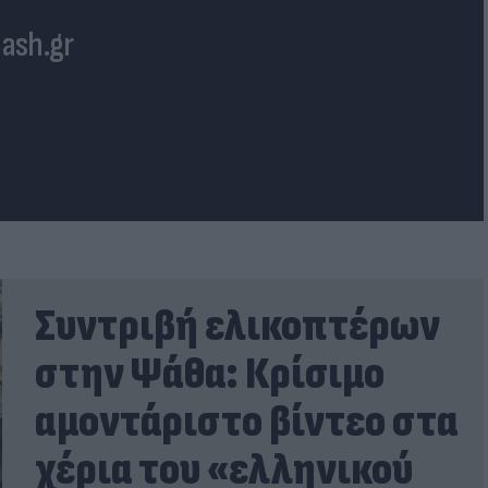
lash.gr
Συντριβή ελικοπτέρων
στην Ψάθα: Κρίσιμο
αμοντάριστο βίντεο στα
χέρια του «ελληνικού