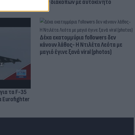
των διακοπών με αυτοκίνητο
Δέκα εκατομμύρια followers δεν
κάνουν λάθος- Η Ντιλέτα Λεότα με
μαγιό έγινε ξανά viral (photos)
για τα F-35
 Eurofighter