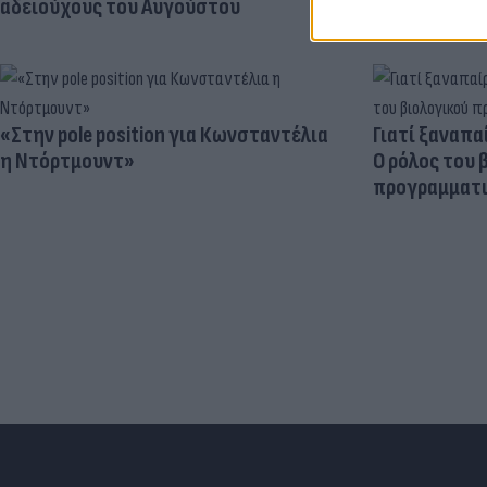
αδειούχους του Αυγούστου
«Στην pole position για Κωνσταντέλια
Γιατί ξαναπα
η Ντόρτμουντ»
Ο ρόλος του 
προγραμματι