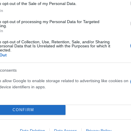
o opt-out of the Sale of my Personal Data.
In
to opt-out of processing my Personal Data for Targeted
ing.
In
o opt-out of Collection, Use, Retention, Sale, and/or Sharing
ersonal Data that Is Unrelated with the Purposes for which it
lected.
Out
Skin dysmorphia: Όταν η ε
consents
«τέλειο» δέρμα αποτελεί
ός στην παρουσίαση του
ψυχικής υγείας
άδες κόσμου στο γήπεδο
o allow Google to enable storage related to advertising like cookies on
σπόρ (video)
evice identifiers in apps.
CONFIRM
Data Deletion
Data Access
Privacy Policy