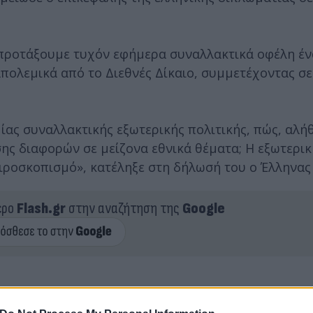
α προτάξουμε τυχόν εφήμερα συναλλακτικά οφέλη έν
ολεμικά από το Διεθνές Δίκαιο, συμμετέχοντας σε
ίας συναλλακτικής εξωτερικής πολιτικής, πώς, αλήθ
ης διαφορών σε μείζονα εθνικά θέματα; Η εξωτερικ
αιροσκοπισμό», κατέληξε στη δήλωσή του ο Έλληνας
ερο
Flash.gr
στην αναζήτηση της
Google