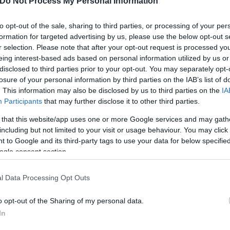
Do Not Process My Personal Information
to opt-out of the sale, sharing to third parties, or processing of your per
formation for targeted advertising by us, please use the below opt-out s
κή διακοίνωση της Ελλάδας: «Ανυπόστατες οι αιτ
r selection. Please note that after your opt-out request is processed y
eing interest-based ads based on personal information utilized by us or
disclosed to third parties prior to your opt-out. You may separately opt-
εριέγραψε ο υπ. Εξωτερικών της Αιγύπτου στις δ
losure of your personal information by third parties on the IAB’s list of
. This information may also be disclosed by us to third parties on the
IA
Participants
that may further disclose it to other third parties.
όγειο: Συντονισμός Αθήνας – Καΐρου εν μέσω
 that this website/app uses one or more Google services and may gath
including but not limited to your visit or usage behaviour. You may click 
στη σκιά του παράνομου τουρκολιβυκού μνημονίου
 to Google and its third-party tags to use your data for below specifi
ogle consent section.
l Data Processing Opt Outs
o opt-out of the Sharing of my personal data.
ς
Ουκρανία
In