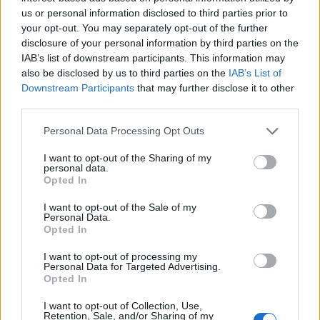
us or personal information disclosed to third parties prior to
δύο χωρών τοποθετήθηκαν έμπιστοι αντίστοιχα
your opt-out. You may separately opt-out of the further
του Ερντογάν και του Μητσοτάκη.
disclosure of your personal information by third parties on the
IAB’s list of downstream participants. This information may
also be disclosed by us to third parties on the
IAB’s List of
Για το Νίκο Δένδια, τον οποίο ήδη γνωρίζουν, τα
Downstream Participants
that may further disclose it to other
τουρκικά ΜΜΕ σχολιάζουν ότι αναλαμβάνει τώρα
third parties.
πιο κρίσιμη αποστολή στο υπουργείο Άμυνας γιατί
Please note that this website/app uses one or more Google
Personal Data Processing Opt Outs
ο Δένδιας θα διαχειριστεί το εξοπλιστικό
services and may gather and store information including but
πρόγραμμα. Οι ελληνικοί εξοπλισμοί είναι το
not limited to your visit or usage behaviour. You may click to
I want to opt-out of the Sharing of my
personal data.
grant or deny consent to Google and its third-party tags to
«αγκάθι» που θα θέσει μάλιστα και κατά τη
Opted In
use your data for below specified purposes in below Google
συνάντηση που θα έχουν στο Βίλνιους της
consent section.
I want to opt-out of the Sale of my
Λιθουανίας ο Ερντογάν στον Μητσοτάκη.
Personal Data.
Opted In
I want to opt-out of processing my
Personal Data for Targeted Advertising.
Opted In
I want to opt-out of Collection, Use,
Retention, Sale, and/or Sharing of my