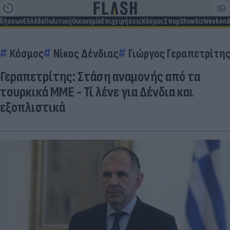
ιδήσεων
Ελλάδα
Πολιτική
Οικονομία
Επιχειρήσεις
Κόσμος
Σπορ
Showbiz
Weekend
Κόσμος
Νίκος Δένδιας
Γιώργος Γεραπετρίτη
Γεραπετρίτης: Στάση αναμονής από τα
τουρκικά ΜΜΕ - Τί λένε για Δένδια και
εξοπλιστικά