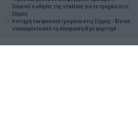
Συγκινεί ο οδηγός της νταλίκας για το τροχαίο στις
Σέρρες
Η στιγμή του φονικού τροχαίου στις Σέρρες - Βίντεο
ντοκουμέντο από τη σύγκρουση ΙΧ με φορτηγό