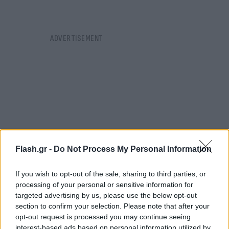
Flash.gr -
Do Not Process My Personal Information
If you wish to opt-out of the sale, sharing to third parties, or
processing of your personal or sensitive information for
targeted advertising by us, please use the below opt-out
section to confirm your selection. Please note that after your
Σημειώνεται ότι συγκρίνουν Φιντάν και
opt-out request is processed you may continue seeing
Γεραπετρίτη σχολιάζοντας ότι στα ΥΠΕΞ και των
interest-based ads based on personal information utilized by