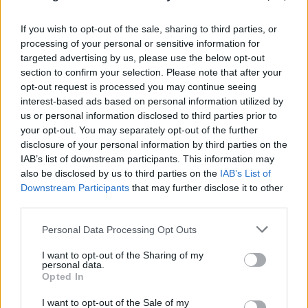
If you wish to opt-out of the sale, sharing to third parties, or
Γαλλία: «Φρένο» στις ενοχλητικές διαφημιστικές
processing of your personal or sensitive information for
targeted advertising by us, please use the below opt-out
κλήσεις προς τους καταναλωτές - Σε ισχύ νέος
section to confirm your selection. Please note that after your
νόμος
opt-out request is processed you may continue seeing
interest-based ads based on personal information utilized by
06.08.2026
ΓΙΆΝΝΗΣ ΤΣΟΎΡΤΗΣ
us or personal information disclosed to third parties prior to
your opt-out. You may separately opt-out of the further
disclosure of your personal information by third parties on the
IAB’s list of downstream participants. This information may
also be disclosed by us to third parties on the
IAB’s List of
Downstream Participants
that may further disclose it to other
third parties.
Please note that this website/app uses one or more Google
Personal Data Processing Opt Outs
services and may gather and store information including but
not limited to your visit or usage behaviour. You may click to
I want to opt-out of the Sharing of my
personal data.
grant or deny consent to Google and its third-party tags to
Opted In
use your data for below specified purposes in below Google
consent section.
I want to opt-out of the Sale of my