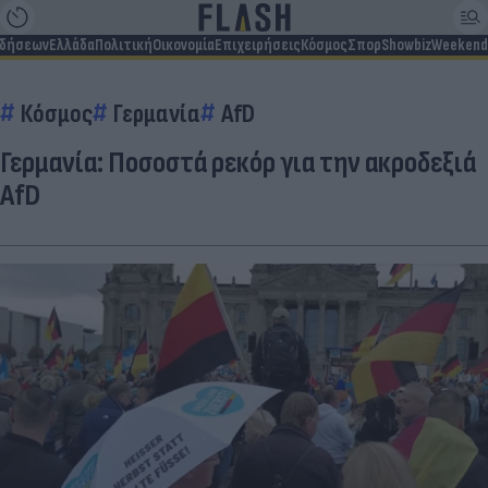
ιδήσεων
Ελλάδα
Πολιτική
Οικονομία
Επιχειρήσεις
Κόσμος
Σπορ
Showbiz
Weekend
Κόσμος
Γερμανία
AfD
Γερμανία: Ποσοστά ρεκόρ για την ακροδεξιά
AfD