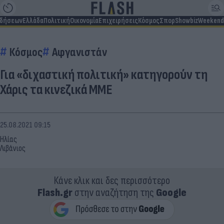
ιδήσεων
Ελλάδα
Πολιτική
Οικονομία
Επιχειρήσεις
Κόσμος
Σπορ
Showbiz
Weekend
Κόσμος
Αφγανιστάν
Για «διχαστική πολιτική» κατηγορούν τη
Χάρις τα κινεζικά ΜΜΕ
25.08.2021 09:15
Ηλίας
Λιβάνιος
Κάνε κλικ και δες περισσότερο
Flash.gr
στην αναζήτηση της
Google