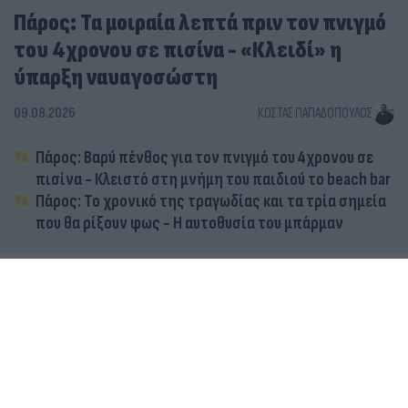
Πάρος: Τα μοιραία λεπτά πριν τον πνιγμό
του 4χρονου σε πισίνα - «Κλειδί» η
ύπαρξη ναυαγοσώστη
09.08.2026
ΚΏΣΤΑΣ ΠΑΠΑΔΌΠΟΥΛΟΣ
Πάρος: Βαρύ πένθος για τον πνιγμό του 4χρονου σε
πισίνα - Κλειστό στη μνήμη του παιδιού το beach bar
Πάρος: Το χρονικό της τραγωδίας και τα τρία σημεία
που θα ρίξουν φως - Η αυτοθυσία του μπάρμαν