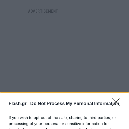
Flash.gr -
Do Not Process My Personal Information
«Ενώ έδειχνε το δάχτυλο προς την Κίνα και την
κατηγόρησε για «εξαναγκασμό» κα ι«εκφοβισμό», η
If you wish to opt-out of the sale, sharing to third parties, or
processing of your personal or sensitive information for
Χάρις αγνόησε σκόπιμα τη δική της υποκρισία στην