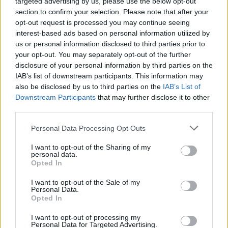
targeted advertising by us, please use the below opt-out
προσπάθειά της να εξαναγκάσει και να εκφοβίσει
section to confirm your selection. Please note that after your
τις περιφερειακές χώρες να ενταχθούν στην
opt-out request is processed you may continue seeing
interest-based ads based on personal information utilized by
Ουάσινγκτον στο σχέδιό της για τον περιορισμό
us or personal information disclosed to third parties prior to
της Κίνας», ανέφερε η κρατική China Daily.
your opt-out. You may separately opt-out of the further
disclosure of your personal information by third parties on the
IAB’s list of downstream participants. This information may
Η αμερικανική διοίκηση χαρακτήρισε τον
also be disclosed by us to third parties on the
IAB’s List of
ανταγωνισμό με την Κίνα «τη μεγαλύτερη
Downstream Participants
that may further disclose it to other
γεωπολιτική δοκιμή» του αιώνα και στη
third parties.
Νοτιοανατολική Ασία υπήρξαν μια σειρά
Please note that this website/app uses one or more Google
Personal Data Processing Opt Outs
επισκέψεων υψηλού προφίλ από ανώτατα στελέχη
services and may gather and store information including but
της διοίκησης, συμπεριλαμβανομένου του
not limited to your visit or usage behaviour. You may click to
I want to opt-out of the Sharing of my
personal data.
grant or deny consent to Google and its third-party tags to
υπουργού Άμυνας Λόιντ Όστιν, ο οποίος
Opted In
use your data for below specified purposes in below Google
επισκέφθηκε το Ανόι στα τέλη Ιουλίου.
consent section.
I want to opt-out of the Sale of my
Personal Data.
Opted In
I want to opt-out of processing my
Personal Data for Targeted Advertising.